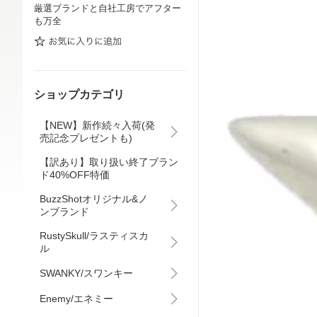
厳選ブランドと自社工房でアフター
も万全
ショップカテゴリ
【NEW】新作続々入荷(発
売記念プレゼントも)
【訳あり】取り扱い終了ブラン
ド40%OFF特価
BuzzShotオリジナル&ノ
ンブランド
RustySkull/ラスティスカ
ル
SWANKY/スワンキー
Enemy/エネミー