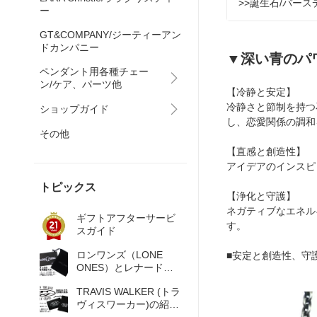
>>誕生石/バー
ー
GT&COMPANY/ジーティーアン
ドカンパニー
▼深い青のパ
ペンダント用各種チェー
ン/ケア、パーツ他
【冷静と安定】
冷静さと節制を持つ
ショップガイド
し、恋愛関係の調和
その他
【直感と創造性】
アイデアのインスピ
トピックス
【浄化と守護】
ネガティブなエネル
ギフトアフターサービ
す。
スガイド
ロンワンズ（LONE
■安定と創造性、守
ONES）とレナード・
カムホート完全ガイド
TRAVIS WALKER (トラ
｜正規販売店
ヴィスワーカー)の紹