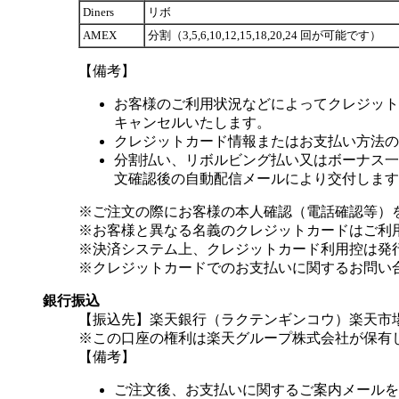
Diners
リボ
AMEX
分割（3,5,6,10,12,15,18,20,24 回が可能です）
【備考】
お客様のご利用状況などによってクレジット
キャンセルいたします。
クレジットカード情報またはお支払い方法の
分割払い、リボルビング払い又はボーナス一括
文確認後の自動配信メールにより交付します
※ご注文の際にお客様の本人確認（電話確認等）
※お客様と異なる名義のクレジットカードはご利
※決済システム上、クレジットカード利用控は発
※クレジットカードでのお支払いに関するお問い
銀行振込
【振込先】楽天銀行（ラクテンギンコウ）楽天市場支
※この口座の権利は楽天グループ株式会社が保有
【備考】
ご注文後、お支払いに関するご案内メールを