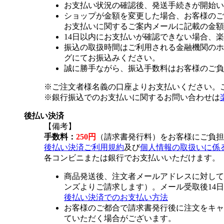
お支払い状況の確認後、発送手続きが開始い
ショップが金額を変更した場合、お客様のご
お支払いに関するご案内メールに記載の金額
14日以内にお支払いが確認できない場合、
振込の取扱時間はご利用される金融機関のホ
グにてお振込みください。
誠に勝手ながら、振込手数料はお客様のご負
※ご注文者様名義の口座よりお支払いください。
※銀行振込でのお支払いに関するお問い合わせは
後払い決済
【備考】
手数料：
250円
（請求書発行料）をお客様にご負担
後払い決済ご利用規約
及び
個人情報の取扱いに係
各コンビニまたは銀行でお支払いいただけます。
商品発送後、注文者メールアドレスに対して
ンズよりご請求します）。メール受取後14
後払い決済でのお支払い方法
お客様のご都合で請求書発行後に注文をキャ
ていただく場合がございます。