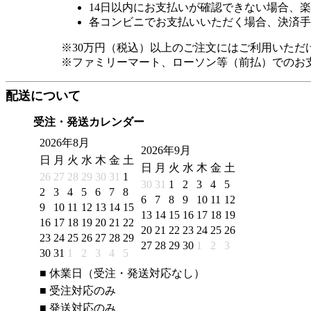
14日以内にお支払いが確認できない場合、
各コンビニでお支払いいただく場合、決済手
※30万円（税込）以上のご注文にはご利用いただ
※ファミリーマート、ローソン等（前払）でのお
配送について
受注・発送カレンダー
2026年8月
2026年9月
日
月
火
水
木
金
土
日
月
火
水
木
金
土
26
27
28
29
30
31
1
30
31
1
2
3
4
5
2
3
4
5
6
7
8
6
7
8
9
10
11
12
9
10
11
12
13
14
15
13
14
15
16
17
18
19
16
17
18
19
20
21
22
20
21
22
23
24
25
26
23
24
25
26
27
28
29
27
28
29
30
1
2
3
30
31
1
2
3
4
5
■
休業日（受注・発送対応なし）
■
受注対応のみ
■
発送対応のみ