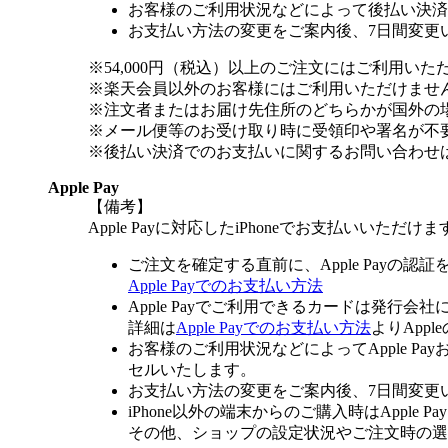
お客様のご利用状況などによって後払い決済
お支払い方法の変更をご案内後、7日間変更
※54,000円（税込）以上のご注文にはご利用いた
※楽天会員以外のお客様にはご利用いただけませ
※注文者またはお届け先住所のどちらかが国外の
※メール便等のお受け取り時に受領印や署名が不
※後払い決済でのお支払いに関するお問い合わせ
Apple Pay
【備考】
Apple Payに対応したiPhoneでお支払いいただけま
ご注文を確定する直前に、Apple Payの認
Apple Payでのお支払い方法
Apple Payでご利用できるカードは発行会
詳細は
Apple Payでのお支払い方法
よりApp
お客様のご利用状況などによってApple 
セルいたします。
お支払い方法の変更をご案内後、7日間変更
iPhone以外の端末からのご購入時はApple
その他、ショップの設定状況やご注文時の選択