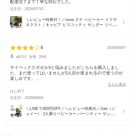
注文日：2026/07/10
＼レビュー特典付！／nuna ヌナ ベビーカー イクサ 
ネクスト｜キャビア ビスコッティ サンダー リベテ
ッドローズ nunaベビーカー イクサネクスト ixxa 
next おしゃれ おでかけ 新生児 折り畳み後自立 
TVS_C
4
2026/08/07
a81311
女性
20代
サイベックスガゼルSと悩みましたがこちらを購入しまし
た。まだ使ってはいませんが3人目が産まれるので使うのが
楽しみです。
上4歳、2歳ですが2歳0歳で使えればいいなぁーと思っていま
さらに表示
す。
はじめて
ひとまず1人用として2歳の子を乗せて使ってみたいと思いま
注文日：2026/08/04
す
＼LINEで400円OFF／＼レビュー特典付／Joie（ジ
少し残念なのが前後背面にしたら後ろの席の足の下ろす部分
ョイー） 2人乗りベビーカー バーシティー サンド
が狭くて足を下ろした際に前の席にぶつかってしまうと思い
ストーン｜joie ジョイー ベビーカー 2人乗りベビー
カー Versiti バーシティ 出産準備 出産祝い KATOJI 
兄弟 姉妹 双子 新生児