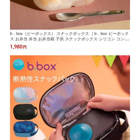
b．box（ビーボックス） スナックボックス ｜b．box ビーボック
ス お弁当 弁当 お弁当箱 子供 スナックボックス シリコン コンパ
クト 密閉力 保育園 幼稚園 少食 遠足 ピクニック 離乳食 ベビー食
1,980
円
器 軽量 キッズ ベビー用品