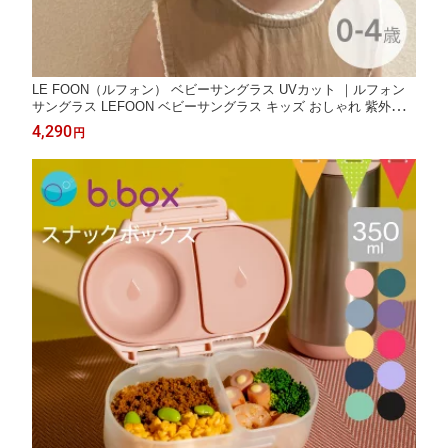
LE FOON（ルフォン） ベビーサングラス UVカット ｜ルフォン
サングラス LEFOON ベビーサングラス キッズ おしゃれ 紫外線
対策 太陽 夏 プール 海 ファッショングラス メガネ 眼鏡 UVカッ
4,290
円
ト 軽量 ベビー 真夏 猛暑 酷暑 プレゼント ギフト 赤ちゃん