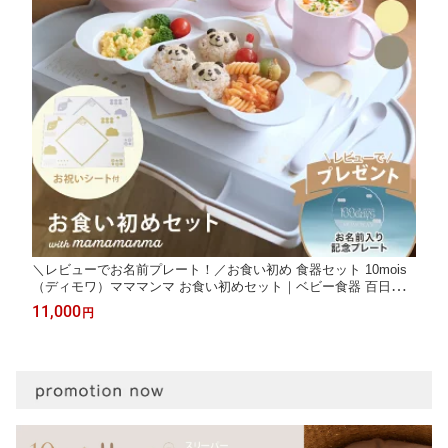
＼レビューでお名前プレート！／お食い初め 食器セット 10mois
（ディモワ）マママンマ お食い初めセット｜ベビー食器 百日祝
mamamanma グランデ シリコンマット 離乳食 ベビー食器 お食
11,000
円
事グッズ 出産祝い のし掛け ギフトボックス 日本製 プレゼント