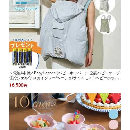
＼電池4本付／BabyHopper（ベビーホッパー） 空調ベビーケープ
保冷ジェル付 スカイグレー/ベージュ/ライトモス｜ベビーホッパ
ー 空調ベビーケープ 抱っこ紐ケープ ベビーカー ファン付ケープ
16,500
円
暑さ対策 熱中症対策 UVカット 紫外線 RSLN