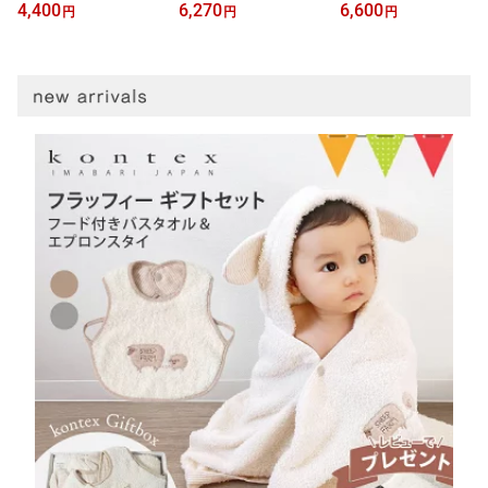
用 PATTO MOTTO COOL
用 PATTO MOTTO COOL
4,400
6,270
6,600
円
円
円
ベビー スリーパー メッ
キッズ スリーパー メッ
シュ付｜10mois ディモ
シュ付｜10mois ディモ
ワ スリーパー 寝冷え 出
ワ スリーパー 寝冷え 出
産祝い ギフト 出産準備
産祝い ギフト 出産準備
新生児 赤ちゃん 春夏 蒸
新生児 赤ちゃん 春夏 蒸
れ防止
れ防止