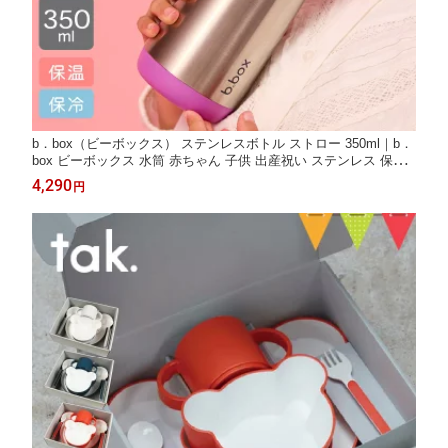
b．box（ビーボックス） ステンレスボトル ストロー 350ml｜b．
box ビーボックス 水筒 赤ちゃん 子供 出産祝い ステンレス 保温
保冷 長時間 ボタン式 水分補給 ストロー 直飲み 飲み物 マイボト
4,290
円
ル 夏