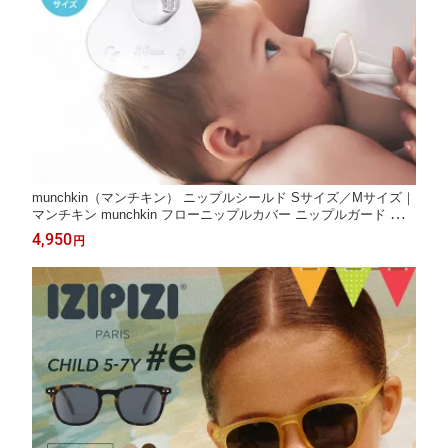
munchkin（マンチキン） ニップルシールド Sサイズ／Mサイズ｜
マンチキン munchkin フローニップルカバー ニップルガード ケー
ス付 乳頭保護 授乳 痛み軽減 乳首保護 シリコン 密着 赤ちゃん ベ
4,950
円
ビー 出産準備 出産祝い ギフト プレゼント