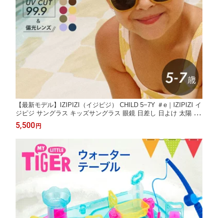
【最新モデル】IZIPIZI（イジピジ） CHILD 5−7Y ＃e｜IZIPIZI イ
ジピジ サングラス キッズサングラス 眼鏡 日差し 日よけ 太陽 夏
UV UVカット 子供 キッズ お出掛け 遊び プール アウトドア プレ
5,500
円
ゼント ギフト 紫外線 おしゃれ