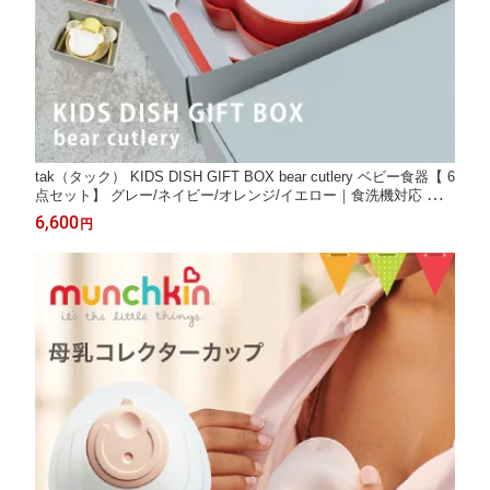
tak（タック） KIDS DISH GIFT BOX bear cutlery ベビー食器【 6
点セット】 グレー/ネイビー/オレンジ/イエロー｜食洗機対応 お食
事プレート 離乳食プレート 食器セット 離乳食 出産祝い 電子レン
6,600
円
ジ可 お食事グッズ お食い初め 日本製 タック tak． ギフト プレゼ
ント