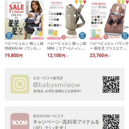
ベビービョルン 抱っこ紐
ベビービョルン 抱っこ紐
ベビービョルン バウンサ
ONEKAI Air（ワンカイ
MINI ｜エアー(メッシュ)
ー 新生児 ブリスエアー
エアー）メッシュ ONEK
コットン 3Dジャージー
BlissAir バランスソフト
19,800
12,100
23,760
円
円
～
円
～
AI（ワンカイ）コットン
ウーブン｜【正規品10年
エアー メッシュ コット
日本正規品10年保証｜ba
保証】新生児 ベビーキャ
ン 3Dジャージー ウーブ
bybjorn ワンカイエアー
リア ｜babybjorn 抱っこ
ン｜babybjorn バウンサ
onekaiair 抱っこひも 出
ひもミニ コンパクト RS
ーブリス バウンサーBlis
産祝 のし
LN
s バランスソフト バウン
サーベビービョルン 出産
祝い ギフト のし