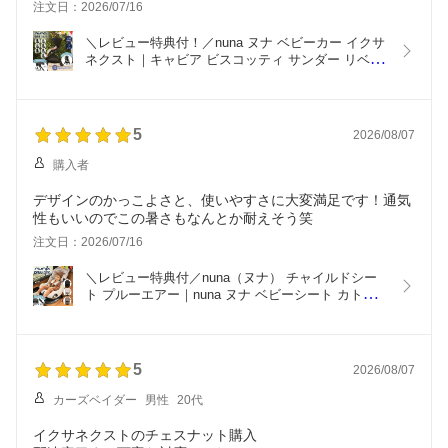
注文日：2026/07/16
＼レビュー特典付！／nuna ヌナ ベビーカー イクサ 
ネクスト｜キャビア ビスコッティ サンダー リベテ
ッドローズ nunaベビーカー イクサネクスト ixxa 
next おしゃれ おでかけ 新生児 折り畳み後自立 
TVS_C
5
2026/08/07
購入者
デザインのかっこよさと、使いやすさに大変満足です！通気
性もいいのでこの暑さもなんとか耐えそう笑
注文日：2026/07/16
＼レビュー特典付／nuna（ヌナ） チャイルドシー
ト プルーエアー｜nuna ヌナ ベビーシート カトー
ジ チャイルドシート ISOFIX内蔵 新生児 赤ちゃん 
4歳まで 5点式 マグネットハーネス SIPポッド プル
―エアー
5
2026/08/07
カーズベイダー
男性
20代
イクサネクストのチェスナット購入