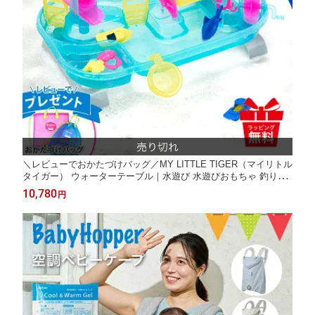
＼レビューでおかたづけバッグ／MY LITTLE TIGER（マイリトル
タイガー） ウォーターテーブル｜水遊び 水遊びおもちゃ 釣り遊
び DADWAY プレゼント ギフト 仕掛け キッズ 子供 出産祝い 誕
10,780
円
生日 夏 夏休み 水 涼しい