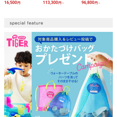
空調ベビーケープ 保冷ジ
イブ｜リベテッド／ビス
サ ネクスト｜キャビア
16,500
113,300
96,800
円
円
～
円
～
ェル付 スカイグレー/ベ
コッティ／クォーツ／グ
ビスコッティ サンダー
ージュ/ライトモス｜ベビ
レイシャー／フォレスト
リベテッドローズ nuna
ーホッパー 空調ベビーケ
｜nuna ixxa swiv レイン
ベビーカー イクサネクス
ープ 抱っこ紐ケープ ベ
カバー付き ぬな トラベ
ト ixxa next おしゃれ お
ビーカー ファン付ケープ
ルシステム対応 a型 b型
でかけ 新生児 折り畳み
暑さ対策 熱中症対策 UV
両対面 新生児 ベビーシ
後自立 TVS_C
カット 紫外線 RSLN
ート 正規品 1年間保証