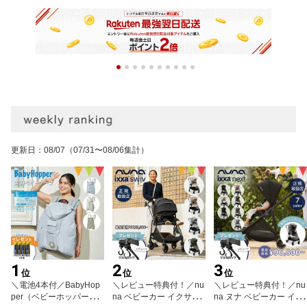
更新日
：
08/07
（07/31〜08/06集計）
1
2
3
位
位
位
＼電池4本付／BabyHop
＼レビュー特典付！／nu
＼レビュー特典付！／nu
per（ベビーホッパー）
na ベビーカー イクサス
na ヌナ ベビーカー イク