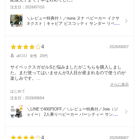
注文日：2026/07/10
＼レビュー特典付！／nuna ヌナ ベビーカー イクサ 
ネクスト｜キャビア ビスコッティ サンダー リベテ
ッドローズ nunaベビーカー イクサネクスト ixxa 
next おしゃれ おでかけ 新生児 折り畳み後自立 
TVS_C
4
2026/08/07
a81311
女性
20代
サイベックスガゼルSと悩みましたがこちらを購入しまし
た。まだ使ってはいませんが3人目が産まれるので使うのが
楽しみです。
上4歳、2歳ですが2歳0歳で使えればいいなぁーと思っていま
さらに表示
す。
はじめて
ひとまず1人用として2歳の子を乗せて使ってみたいと思いま
注文日：2026/08/04
す
＼LINEで400円OFF／＼レビュー特典付／Joie（ジ
少し残念なのが前後背面にしたら後ろの席の足の下ろす部分
ョイー） 2人乗りベビーカー バーシティー サンド
が狭くて足を下ろした際に前の席にぶつかってしまうと思い
ストーン｜joie ジョイー ベビーカー 2人乗りベビー
カー Versiti バーシティ 出産準備 出産祝い KATOJI 
兄弟 姉妹 双子 新生児
4
2026/08/07