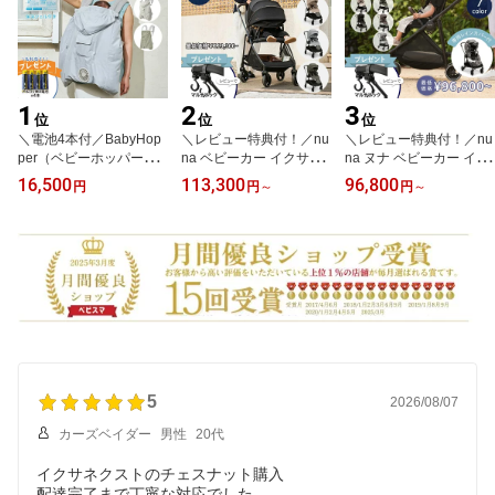
1
2
3
位
位
位
＼電池4本付／BabyHop
＼レビュー特典付！／nu
＼レビュー特典付！／nu
per（ベビーホッパー）
na ベビーカー イクサス
na ヌナ ベビーカー イク
空調ベビーケープ 保冷ジ
イブ｜リベテッド／ビス
サ ネクスト｜キャビア
16,500
113,300
96,800
円
円
～
円
～
ェル付 スカイグレー/ベ
コッティ／クォーツ／グ
ビスコッティ サンダー
ージュ/ライトモス｜ベビ
レイシャー／フォレスト
リベテッドローズ nuna
ーホッパー 空調ベビーケ
｜nuna ixxa swiv レイン
ベビーカー イクサネクス
ープ 抱っこ紐ケープ ベ
カバー付き ぬな トラベ
ト ixxa next おしゃれ お
ビーカー ファン付ケープ
ルシステム対応 a型 b型
でかけ 新生児 折り畳み
暑さ対策 熱中症対策 UV
両対面 新生児 ベビーシ
後自立 TVS_C
カット 紫外線 RSLN
ート 正規品 1年間保証
5
2026/08/07
カーズベイダー
男性
20代
イクサネクストのチェスナット購入