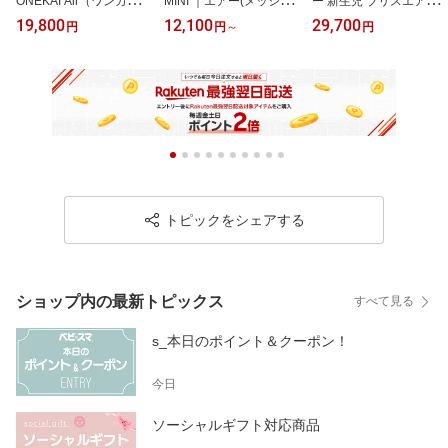
ONEKAI Air（ワンカイ
MINI ｜エアー(メッシュ)
ー 新生児 ブリスエアー
エアー）メッシュ ONEK
コットン 3Dジャージー
BlissAir バランスソフト
19,800
12,100
29,700
円
円
～
円
AI（ワンカイ）コットン
ウーブン｜【正規品10年
エアー メッシュ コット
日本正規品10年保証｜ba
保証】新生児 ベビーキャ
ン 3Dジャージー ウーブ
bybjorn ワンカイエアー
リア ｜babybjorn 抱っこ
ン｜babybjorn バウンサ
onekaiair 抱っこひも 出
ひもミニ コンパクト RS
ーブリス バウンサーBlis
産祝 のし
LN
s バランスソフト バウン
サーベビービョルン 出産
祝い ギフト のし
トピックをシェアする
ショップ内の最新トピックス
すべて見る
s_本日のポイント＆クーポン！
今日
ソーシャルギフト対応商品