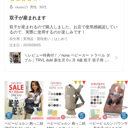
okamo23
男性
30代
双子が産まれます
双子が産まれるので購入しました。お店で使用感確認してい
るので、実際に使用するのが楽しみです！
自分用｜実用品・普段使い｜はじめて
注文日：2026/08/05
＼レビュー特典付！／nuna ベビーカー トラベル ダ
ブル｜TRVL dubl 新生児 0ヶ月 4歳 双子 双子用 年
子 レインカバー キャリーバッグ付き アームバー マ
グネットバックル ベビーシート取付可能 トラベル
システム対応 着脱簡単 A型ベビーカー 2人乗り 1年
保証 正規品
ベビービョルン 抱っこ紐
ベビービョルン 抱っこ紐
ベビービョルン バウンサ