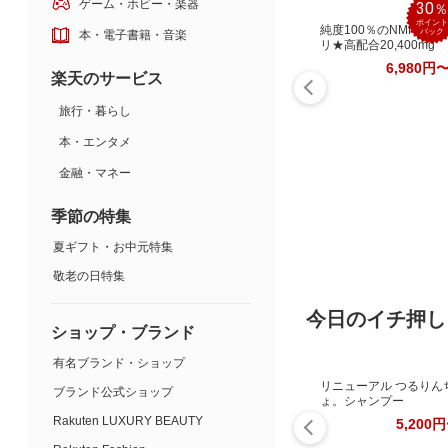
ゲーム・ホビー・楽器
30
ポイント
純度100％のNMNサプ
バック
本・電子書籍・音楽
リ★高配合20,400mg
6,980円
楽天のサービス
旅行・暮らし
本・エンタメ
金融・マネー
季節の特集
夏ギフト・お中元特集
敬老の日特集
今日のイチ押し
ショップ・ブランド
有名ブランド・ショップ
リニューアル つるりん
ブランド公式ショップ
ょ。シャンプー
Rakuten LUXURY BEAUTY
5,200