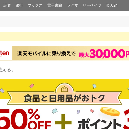
証券
銀行
ブックス
電子書籍
ラクマ
リーベイツ
楽天24
使える。