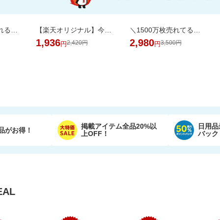
SNSで話題！めくれる小物ポーチ★本のようにパラパラめくれて、見やすく整理収納♪
【楽天オリジナル】今だけ20％OFFセール！高コスパのペットシーツ大容量！
＼1500万枚売れてる／楽天1位リピ多数★ふかふかホテルタオル4枚セットが20周年SALE！
1,936
2,980
2,420円
3,500円
円
円
掲載アイテム全品20%以
日用品
品がお得！
上OFF！
バック
AL