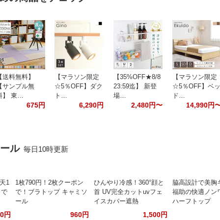
【送料無料】
【マラソン限定
【35%OFF★8/8
【マラソン限定
【サンプル無
☆5％OFF】ダク
23:59迄】 新登
☆5％OFF】ベ
料】 東…
ト…
場…
ド…
675円
6,290円
2,480円〜
14,990円
セール
毎日10時更新
天1
1枚790円！2枚クーポン
ひんやり冷感！360°顔と
脇高設計で美胸
リで
で！ブラトップ キャミソ
首 UV完全カットuvフェ
福助の快適ノン
ール
イスカバー遮熱
ハーフトップ
00円
960円
1,500円