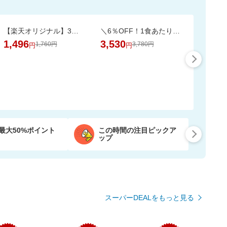
【楽天オリジナル】3つのカラー選べる、立体マスク＼約3か月使える大容量／
＼6％OFF！1食あたり148円／エコ梱包！パックご飯 180g×24食
1,496
3,530
1,760円
3,780円
円
円
最大50%ポイント
この時間の注目ピックア
ップ
スーパーDEALをもっと見る