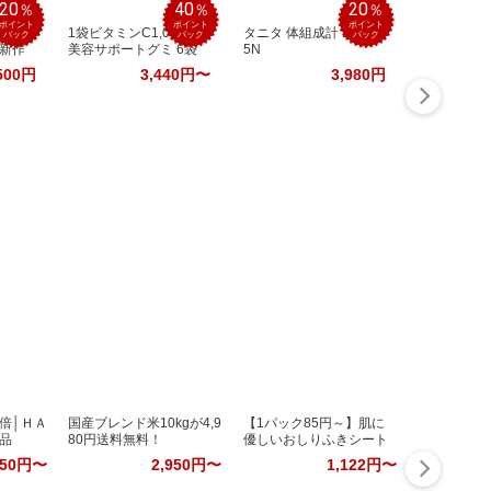
20
40
20
％
％
％
ポイント
ポイント
ポイント
気代
1袋ビタミンC1,000mg
タニタ 体組成計 BC-70
バック
バック
バック
新作
美容サポートグミ 6袋
5N
500円
3,440円〜
3,980円
倍│ＨＡ
国産ブレンド米10kgが4,9
【1パック85円～】肌に
品
80円送料無料！
優しいおしりふきシート
850円〜
2,950円〜
1,122円〜