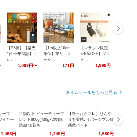
【P5倍】【楽天
【1m以上10cm
【マラソン限定
ッ
1位+5年保証】 L
単位】東リ ク
☆5％OFF】ダク
E…
ッシ…
ト…
〜
1,099円〜
171円
1,990円
タイムセールをもっと見る
キープ！
半額以下 ビューティーブ
【迷ったらコレ】ひんや
ワイヤー
レンド800g(400g×2袋)無
りを実感♪リバーシブル冷
添加 無着色
感敷パッド
1,493円
1,249円
1,680円