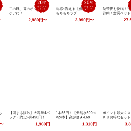
20
20
％
％
％
ポイント
ポイント
二の腕、首のポツポツ
冷感×洗える【低反発】
熱帯夜も快眠！電
バック
バック
ケアに！
もちもちラグ
節約！空調ベッド
〜
2,980円〜
3,990円〜
27,
ち
【固まる猫砂】大容量4パ
1本55円！【天然水500ml
ポイント最大２０
ック・約1か月490円！
×24本】高評価★4.69
ＫＵお得なセット
円〜
1,960円
1,310円
3,