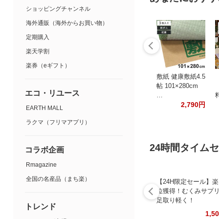
ショッピングチャンネル
海外通販（海外からお買い物）
定期購入
楽天学割
楽券（eギフト）
敷紙 健康敷紙4.5
帖 101×280cm
エコ・リユース
…
2,790円
EARTH MALL
ラクマ（フリマアプリ）
24時間タイム
コラボ企画
Rmagazine
全国の名産品（まち楽）
【24H限定セール】楽
位獲得！むくみサプ
足取り軽く！
トレンド
1,5