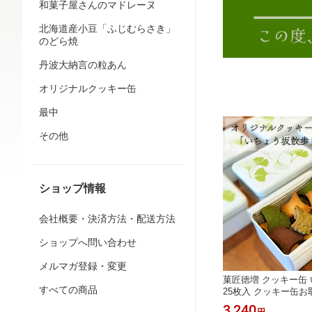
和菓子屋さんのマドレーヌ
北海道産小豆「ふじむらさき」
のどら焼
丹波大納言の粒あん
オリジナルクッキー缶
最中
その他
ショップ情報
会社概要・決済方法・配送方法
ショップへ問い合わせ
メルマガ登録・変更
菓匠徳増 クッキー缶
すべての商品
25枚入 クッキー缶お
缶ギフト クッキー缶
3,240
円