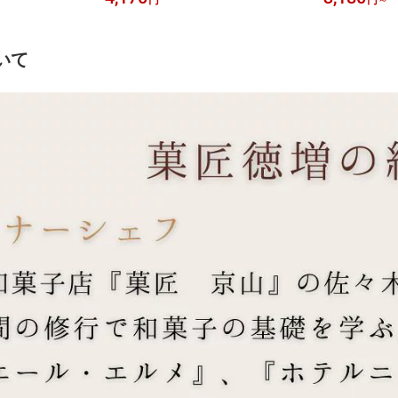
バニラ 宇治抹茶
お中元 お歳暮 手土産 横浜みやげ カ
ギフト 専門店
 胡麻 いちょう
マンベールチーズ お礼 お返し 自家製
横浜みやげ 焼
こだわり お取寄せギフト
酵バター お礼
有機煎茶 黒豆
いて