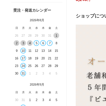
ー 手土産 専門店 塩
京都産きなこ ショコラ
常温
受注・発送カレンダー
ショップにつ
2026年8月
日
月
火
水
木
金
土
26
27
28
29
30
31
1
2
3
4
5
6
7
8
9
10
11
12
13
14
15
16
17
18
19
20
21
22
23
24
25
26
27
28
29
30
31
1
2
3
4
5
2026年9月
日
月
火
水
木
金
土
30
31
1
2
3
4
5