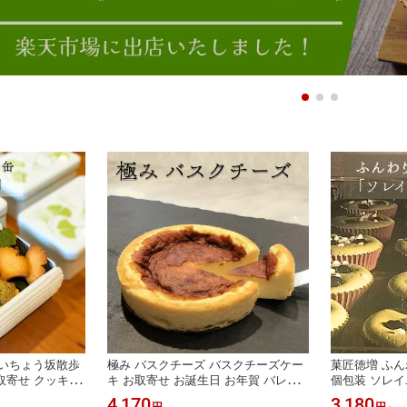
 いちょう坂散歩
極み バスクチーズ バスクチーズケー
菓匠徳増 ふん
取寄せ クッキー
キ お取寄せ お誕生日 お年賀 バレン
個包装 ソレイ
かわいい クッキ
タイン ホワイトデー 母の日 父の日
個詰 10個詰
4,170
3,180
円
円
～