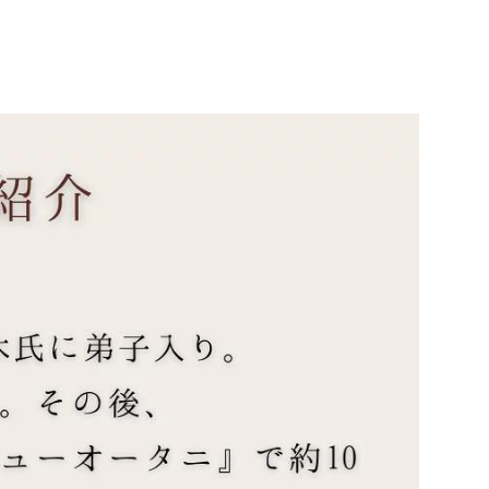
 ホワイトデー 母の日
菓子 バターカステラ 発
 お返し ご挨拶 自家製
 深煎りコーヒー 完熟苺