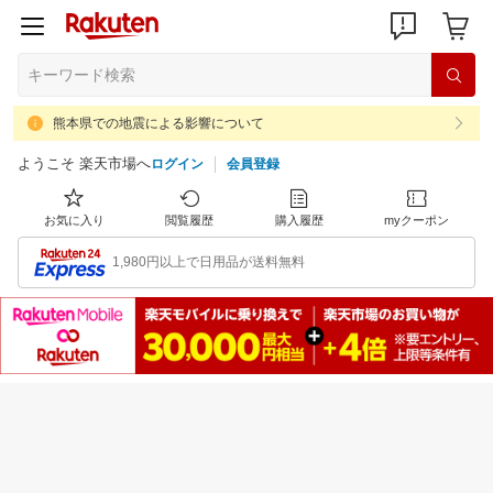
熊本県での地震による影響について
ようこそ 楽天市場へ
ログイン
会員登録
お気に入り
閲覧履歴
購入履歴
myクーポン
1,980円以上で日用品が送料無料