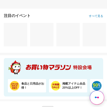
注目のイベント
すべて見る
食品と日用品がお
掲載アイテム全品
日
得！
20%以上OFF！
ポ