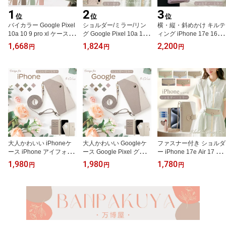
1
2
3
位
位
位
バイカラー Google Pixel
ショルダー/ミラー/リン
横・縦・斜めかけ キルテ
10a 10 9 pro xl ケース 大
グ Google Pixel 10a 10 9
ィング iPhone 17e 16e 1
人可愛い ミラー付き ピ
ProXL 9A キルティング
7 ケース iPhone15 iPho
1,668
1,824
2,200
円
円
円
クセル 9a Pixel8 pro 8a
スマホケース カード収納
ne14 Plus スマホケース
8pro ケース ストラップ
グーグル Pixel10 Pixel9
ショルダー iPhone13 ケ
付き Pixel 10pro 9Pro 8
Pixel8 Pixel7A 携帯ケー
ース iPhone12 Mini ケー
7 7pro 6 Pixel10 Pixel7
ス ピクセル9 ピクセル8
ス iPhone11 Pro Max ケ
Pixel9 pro 7A 7Pro ケー
プロ 8 Pro 7 9a 8a 9Pro
ース iPhone SE 第2世代
ス スマホケース 手帳型
XL 8Pro ケース ショルダ
第3世代 携帯 ケース ショ
手首 ストラップ カード
ーストラップ 肩掛け 韓
ルダー 肩掛け カード入
収納 ミラー おしゃれ
国 かわいい おしゃれ
れ 韓国 おしゃれ 鏡 リン
グ
大人かわいい iPhoneケ
大人かわいい Googleケ
ファスナー付き ショルダ
ース iPhone アイフォン
ース Google Pixel グーグ
ー iPhone 17e Air 17 16
17e 17pro Air ケース 手
ル ピクセル 10pro 10 9a
pro ケース 手帳型 アイフ
1,980
1,980
1,780
円
円
円
帳型 スマホショルダー i
8a 7a 6a ケース 手帳型
ォン 16e 15Plus 14Pro 1
Phone16e iPhone15 ア
スマホショルダー Pixel9
3 12 11Pro スマホケース
イフォン14 16 15 14 Plu
a ケース Pixel9 ピクセル
アイホン 16 15 14 13 12
s プラス iPhone13 アイ
8 10 9 8 Pro プロ ケース
11 pro XR Xs Max 8 7 Pl
フォン12 Mini ケース iPh
Pixel10Pro ピクセル7プ
us SE 第2世代 第3世代
one11 pro max 8 7 SE 第
ロ Pixel7 ピクセル6a Pix
ケース 手帳型 ストラッ
2世代 第3世代 ケース 手
el6a ケース 手帳型 ショ
プ付き 韓国 大人女子 お