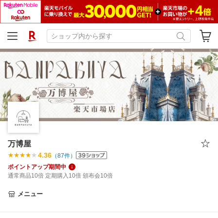
万博屋
4.36
（
87
件）
ポイントアップ期間中
通常商品10倍 定期購入10倍 頒布会10倍
メニュー