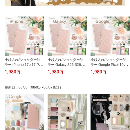
小銭入れ/ショルダー/ミ
小銭入れ/ショルダー/ミ
小銭入れ/ショルダー/ミ
ラー iPhone 17e 17 Pro
ラー Galaxy S26 S26+ S
ラー Google Pixel 10a 1
Max Air ケース 手帳型 iP
25 Ultra ケース 手帳型 G
0 ケース 手帳型 GoogleP
1,980
1,980
1,980
円
円
円
hone16eケース iPhone
alaxyA36ケース Galaxy
ixel9Aケース Pixel8A Pix
16pro 15plus 14pro 携帯
S24FE S23FE S22Ultra
el7A Pixel6A 携帯ケース
ケース カード収納 iPhon
携帯ケース カード収納 G
カード収納 Pixel6 Pixel7
更新日
：
08/08
（08/01〜08/07集計）
e13 iPhone12 11 Pro Ma
alaxyA25 GalaxyA55 Gal
Pixel8 Pixel9 Pro XL Pix
x 8 7 SE 第2世代 第3世
axy S23Ultra S24Ultra S
el10Pro Pixel9ProXL ケ
代 ケース 手帳型 ショル
21+ 5G ケース 手帳型 シ
ース 手帳型 ショルダー
ダー ストラップ 鏡付き
ョルダー ストラップ 鏡
ストラップ 鏡付き エレ
エレガント 大人 かわい
付き エレガント 大人 か
ガント 大人 かわいい
い
わいい