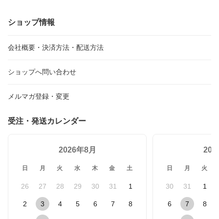
帳型 ショルダー 鏡 カー
ルダー 鏡 カード入れ
しゃれ 鏡付き リング
ド入れ
ショップ情報
会社概要・決済方法・配送方法
ショップへ問い合わせ
メルマガ登録・変更
受注・発送カレンダー
2026年8月
20
日
月
火
水
木
金
土
日
月
火
26
27
28
29
30
31
1
30
31
1
2
3
4
5
6
7
8
6
7
8