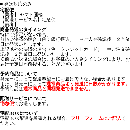
■
発送対応のみ
宅配便
【業者】 ヤマト運輸
【配送サービス名】宅急便
【備考】
商品発送のタイミング
特にご指定がない場合、
前払い決済の場合（例：銀行振込） ⇒ご入金確認後、２営業
日に発送いたします。
上記以外の決済の場合（例：クレジットカード） ⇒ご注文確
認後、２営業日に発送いたします。
※前払い決済の場合は、お客様のご入金タイミングにより、お
届け予定日が前後することがございます。
予約商品について
発売日によって配送希望日にお届けできない場合があります。
また、発売日によって
通常商品より発送に日数がかかります。
予約商品は
通常商品と同梱発送できません。
配送サービスについて
宅急便
でお送りします。
宅配BOXについて
宅配BOX配達を希望される場合、
フリーフォームにご記入
く
ださい。