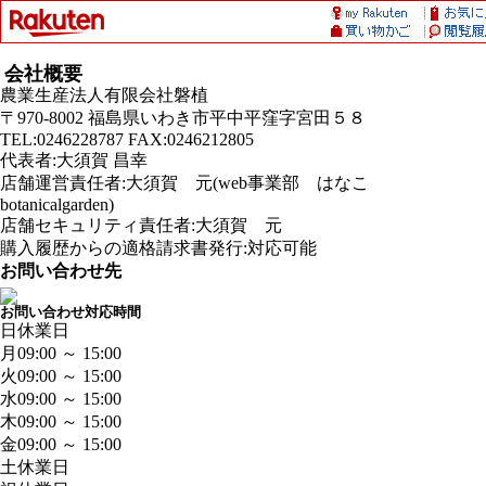
会社概要
農業生産法人有限会社磐植
〒970-8002 福島県いわき市平中平窪字宮田５８
TEL:0246228787 FAX:0246212805
代表者:大須賀 昌幸
店舗運営責任者:大須賀 元(web事業部 はなこ
botanicalgarden)
店舗セキュリティ責任者:大須賀 元
購入履歴からの適格請求書発行:対応可能
お問い合わせ先
お問い合わせ対応時間
日
休業日
月
09:00 ～ 15:00
火
09:00 ～ 15:00
水
09:00 ～ 15:00
木
09:00 ～ 15:00
金
09:00 ～ 15:00
土
休業日