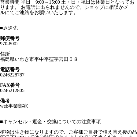
営業時間 平日：9:00～15:00 土・日・祝日は休業日となってお
ります。 お電話に出られませんので、ショップに相談かメー
ルにてご連絡をお願いいたします。
■
返送先
郵便番号
970-8002
住所
福島県いわき市平中平窪字宮田５８
電話番号
0246228787
FAX番号
0246212805
備考
web事業部宛
■
キャンセル・返金・交換についての注意事項
植物は生き物になりますので、ご客様ご自身で植え替え後の品