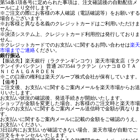
第54条1項各号に定められた事項は、注文確認後の自動配信メ
ールにより交付します。
※ご注文の際にお客様の本人確認（電話確認等）をお願いする
場合もございます。
※お客様と異なる名義のクレジットカードはご利用いただけま
せん。
※決済システム上、クレジットカード利用控は発行しておりま
せん。
※クレジットカードでのお支払いに関するお問い合わせは
楽天
市場までご連絡
ください。
銀行振込
【振込先】楽天銀行（ラクテンギンコウ）楽天市場支店（ラク
テンイチバシテン） 普通 2673544 ラクテン（ハナコＢＯＴＡ
ＮＩＣＡＬＧＡＲＤＥＮ
※この口座の権利は楽天グループ株式会社が保有しています。
【備考】
ご注文後、お支払いに関するご案内メールを楽天市場からお送
りいたします。
お支払い状況の確認後、発送手続きが開始いたします。
ショップが金額を変更した場合、お客様のご注文時と楽天市場
からのお支払いに関するご案内メール送信時で金額が異なりま
す。
お支払いに関するご案内メールに記載の金額をご確認のうえ、
お支払いください。
3日以内にお支払いが確認できない場合、楽天市場が自動でご
注文をキャンセルいたします。