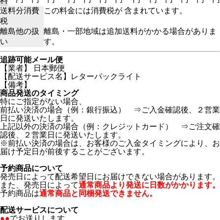
料
送料分消費
この料金には消費税が 含まれています。
税
離島他の扱
離島・一部地域は追加送料がかかる場合がありま
い
す。
追跡可能メール便
【業者】 日本郵便
【配送サービス名】レターパックライト
【備考】
商品発送のタイミング
特にご指定がない場合、
前払い決済の場合（例：銀行振込） ⇒ご入金確認後、２営業
日に発送いたします。
上記以外の決済の場合（例：クレジットカード） ⇒ご注文確
認後、２営業日に発送いたします。
※前払い決済の場合は、お客様のご入金タイミングにより、お
届け予定日が前後することがございます。
予約商品について
発売日によって配送希望日にお届けできない場合があります。
また、発売日によって
通常商品より発送に日数がかかります。
予約商品は
通常商品と同梱発送できません。
配送サービスについて
●●
でお送りします。