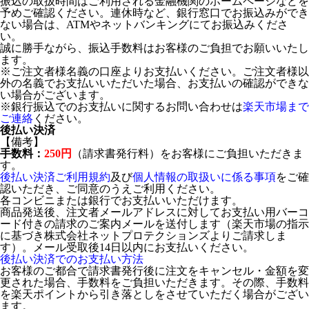
振込の取扱時間はご利用される金融機関のホームページなどを
予めご確認ください。連休時など、銀行窓口でお振込みができ
ない場合は、ATMやネットバンキングにてお振込みくださ
い。
誠に勝手ながら、振込手数料はお客様のご負担でお願いいたし
ます。
※ご注文者様名義の口座よりお支払いください。ご注文者様以
外の名義でお支払いいただいた場合、お支払いの確認ができな
い場合がございます。
※銀行振込でのお支払いに関するお問い合わせは
楽天市場まで
ご連絡
ください。
後払い決済
【備考】
手数料：
250円
（請求書発行料）をお客様にご負担いただきま
す。
後払い決済ご利用規約
及び
個人情報の取扱いに係る事項
をご確
認いただき、ご同意のうえご利用ください。
各コンビニまたは銀行でお支払いいただけます。
商品発送後、注文者メールアドレスに対してお支払い用バーコ
ード付きの請求のご案内メールを送付します（楽天市場の指示
に基づき株式会社ネットプロテクションズよりご請求しま
す）。メール受取後14日以内にお支払いください。
後払い決済でのお支払い方法
お客様のご都合で請求書発行後に注文をキャンセル・金額を変
更された場合、手数料をご負担いただきます。その際、手数料
を楽天ポイントから引き落としをさせていただく場合がござい
ます。