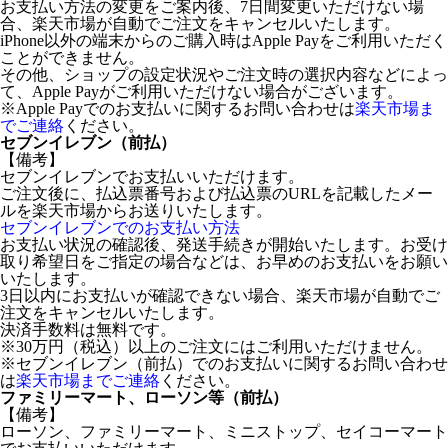
お支払い方法の変更をご案内後、7日間変更いただけない場
合、楽天市場が自動でご注文をキャンセルいたします。
iPhone以外の端末からのご購入時はApple Payをご利用いただく
ことができません。
その他、ショップの設定状況やご注文時の選択内容などによっ
て、Apple Payがご利用いただけない場合がございます。
※Apple Payでのお支払いに関するお問い合わせは
楽天市場ま
でご連絡
ください。
セブンイレブン（前払）
【備考】
セブンイレブンでお支払いいただけます。
ご注文後に、払込票番号および払込票のURLを記載したメー
ルを楽天市場からお送りいたします。
セブンイレブンでのお支払い方法
お支払い状況の確認後、発送手続きが開始いたします。お受け
取り希望日をご指定の場合などは、お早めのお支払いをお願い
いたします。
3日以内にお支払いが確認できない場合、楽天市場が自動でご
注文をキャンセルいたします。
決済手数料は無料です。
※30万円（税込）以上のご注文にはご利用いただけません。
※セブンイレブン（前払）でのお支払いに関するお問い合わせ
は
楽天市場までご連絡
ください。
ファミリーマート、ローソン等（前払）
【備考】
ローソン、ファミリーマート、ミニストップ、セイコーマート