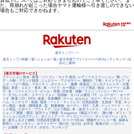
質低下についてはご対応できませんのでご了承ください。 ま
た、荷崩れが起こった場合ヤマト運輸様へ引き渡しのできない
場合もご対応できかねます。
楽天トップへ >>
楽天トップ
|
特集一覧
|
ジャンル一覧
|
楽天市場アプリ
|
スーパーDEAL
|
ランキング
|
出
店のご案内
【楽天市場のサービス】
ファッション 総合
|
家電・パソコン・カメラ 総合
|
レディースファッション
|
靴
|
バッ
グ・小物・ブランド雑貨
|
ジュエリー・アクセサリー
|
腕時計
|
下着・ナイトウェア
|
キ
ッズ・ベビー用品・マタニティ
|
ダイエット・健康
|
医薬品・コンタクトレンズ・介護
用品
|
美容・コスメ・香水
|
車・バイク
|
カー用品・バイク用品
|
食品
|
スイーツ・お菓
子
|
水・ソフトドリンク
|
ビール・洋酒
|
日本酒・焼酎
|
ワイン
|
パソコン・PCパー
ツ
|
タブレットPC・スマートフォン
|
光回線・モバイル通信
|
TV・レコーダー・オーデ
ィオ
|
家電
|
CD・DVD
|
楽器・音楽機材
|
ゲーム
|
おもちゃ
|
ホビー
|
サービス・リフォ
ーム
|
インテリア・収納
|
寝具・ベッド・マットレス
|
日用品雑貨・文房具・手芸
|
キッ
チン用品・食器・調理器具
|
花・観葉植物
|
ガーデン・DIY・工具
|
ペットフード ・ ペ
ット用品
|
スポーツ・アウトドア
|
ゴルフ用品
|
本
（
楽天ブックス
） |
ポイント
|
ネット
ショップ 開業・開店
|
楽天ウェブ検索
|
R-magazine（雑誌コラボ）
|
贈り物・ギフト
|
フ
ァッション公式ブランド
|
ポイントアップ
|
ディズニーゾーン
|
サンリオゾーン
|
まち
楽
|
楽天ふるさと納税
|
日用品翌日配達
|
スーパーDEAL
|
開催中イベント一覧
|
福袋＆
初売り
|
バレンタイン
|
ホワイトデー
|
母の日
|
父の日
|
お中元
|
敬老の日
|
ハロウィ
ン
|
お歳暮
|
クリスマス
|
おせち
|
ランキング