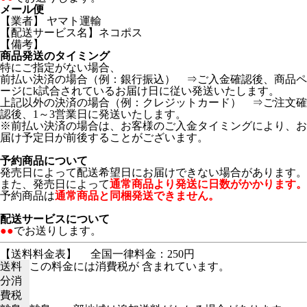
メール便
【業者】 ヤマト運輸
【配送サービス名】ネコポス
【備考】
商品発送のタイミング
特にご指定がない場合、
前払い決済の場合（例：銀行振込） ⇒ご入金確認後、商品ペ
ージにk試合されているお届け日に従い発送いたします。
上記以外の決済の場合（例：クレジットカード） ⇒ご注文確
認後、1～3営業日に発送いたします。
※前払い決済の場合は、お客様のご入金タイミングにより、お
届け予定日が前後することがございます。
予約商品について
発売日によって配送希望日にお届けできない場合があります。
また、発売日によって
通常商品より発送に日数がかかります。
予約商品は
通常商品と同梱発送できません。
配送サービスについて
●●
でお送りします。
【送料料金表】
全国一律料金：250円
送料
この料金には消費税が 含まれています。
分消
費税