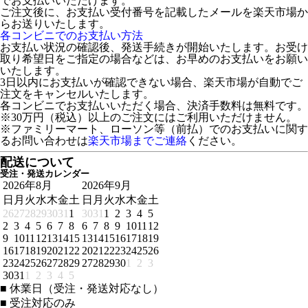
でお支払いいただけます。
ご注文後に、お支払い受付番号を記載したメールを楽天市場か
らお送りいたします。
各コンビニでのお支払い方法
お支払い状況の確認後、発送手続きが開始いたします。お受け
取り希望日をご指定の場合などは、お早めのお支払いをお願い
いたします。
3日以内にお支払いが確認できない場合、楽天市場が自動でご
注文をキャンセルいたします。
各コンビニでお支払いいただく場合、決済手数料は無料です。
※30万円（税込）以上のご注文にはご利用いただけません。
※ファミリーマート、ローソン等（前払）でのお支払いに関す
るお問い合わせは
楽天市場までご連絡
ください。
配送について
受注・発送カレンダー
2026年8月
2026年9月
日
月
火
水
木
金
土
日
月
火
水
木
金
土
26
27
28
29
30
31
1
30
31
1
2
3
4
5
2
3
4
5
6
7
8
6
7
8
9
10
11
12
9
10
11
12
13
14
15
13
14
15
16
17
18
19
16
17
18
19
20
21
22
20
21
22
23
24
25
26
23
24
25
26
27
28
29
27
28
29
30
1
2
3
30
31
1
2
3
4
5
■
休業日（受注・発送対応なし）
■
受注対応のみ