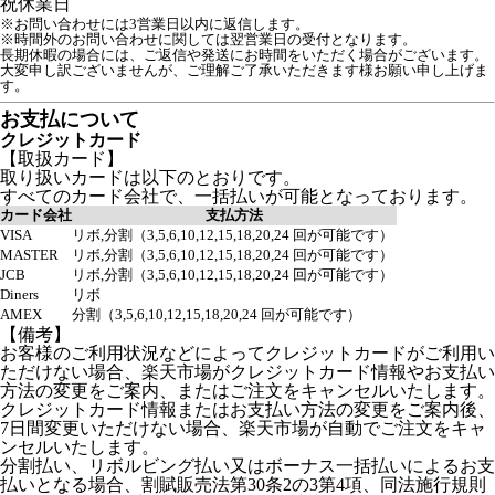
祝
休業日
※お問い合わせには3営業日以内に返信します。
※時間外のお問い合わせに関しては翌営業日の受付となります。
長期休暇の場合には、ご返信や発送にお時間をいただく場合がございます。

大変申し訳ございませんが、ご理解ご了承いただきます様お願い申し上げま
す。
お支払について
クレジットカード
【取扱カード】
取り扱いカードは以下のとおりです。
すべてのカード会社で、一括払いが可能となっております。
カード会社
支払方法
VISA
リボ,分割（3,5,6,10,12,15,18,20,24 回が可能です）
MASTER
リボ,分割（3,5,6,10,12,15,18,20,24 回が可能です）
JCB
リボ,分割（3,5,6,10,12,15,18,20,24 回が可能です）
Diners
リボ
AMEX
分割（3,5,6,10,12,15,18,20,24 回が可能です）
【備考】
お客様のご利用状況などによってクレジットカードがご利用い
ただけない場合、楽天市場がクレジットカード情報やお支払い
方法の変更をご案内、またはご注文をキャンセルいたします。
クレジットカード情報またはお支払い方法の変更をご案内後、
7日間変更いただけない場合、楽天市場が自動でご注文をキャ
ンセルいたします。
分割払い、リボルビング払い又はボーナス一括払いによるお支
払いとなる場合、割賦販売法第30条2の3第4項、同法施行規則