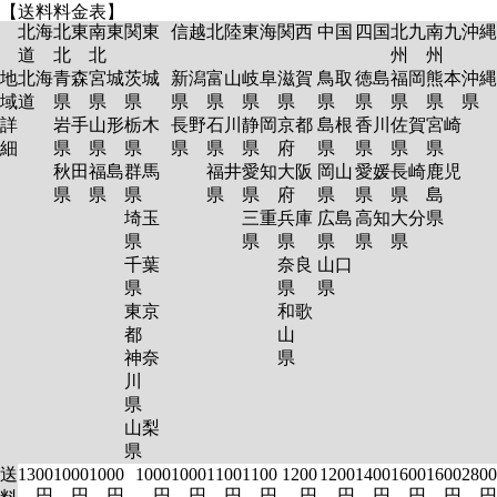
【送料料金表】
北海
北東
南東
関東
信越
北陸
東海
関西
中国
四国
北九
南九
沖縄
道
北
北
州
州
地
北海
青森
宮城
茨城
新潟
富山
岐阜
滋賀
鳥取
徳島
福岡
熊本
沖縄
域
道
県
県
県
県
県
県
県
県
県
県
県
県
詳
岩手
山形
栃木
長野
石川
静岡
京都
島根
香川
佐賀
宮崎
細
県
県
県
県
県
県
府
県
県
県
県
秋田
福島
群馬
福井
愛知
大阪
岡山
愛媛
長崎
鹿児
県
県
県
県
県
府
県
県
県
島
埼玉
三重
兵庫
広島
高知
大分
県
県
県
県
県
県
県
千葉
奈良
山口
県
県
県
東京
和歌
都
山
神奈
県
川
県
山梨
県
送
1300
1000
1000
1000
1000
1100
1100
1200
1200
1400
1600
1600
2800
円
円
円
円
円
円
円
円
円
円
円
円
円