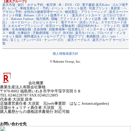
【楽天グループ】
楽天市場
|
旅行・ホテル予約・航空券
|
本・DVD・CD
|
電子書籍 楽天Kobo
|
ゴルフ場予
約
|
レシピ
|
車検見積もり・予約
|
イベント・チケット販売
|
写真プリント
|
美容室・ヘ
アサロン予約
|
女性向け健康管理サービス
|
物流委託・アウトソーシング
|
楽天スーパー
ポイント特集
|
Rebates（ポイント提携サイト）
|
楽天ポイントカード
|
おでかけでポイ
ント
|
Rakuten Fashion
|
地方競馬
|
競輪
|
アフィリエイト
|
ネット証券（株・FX・投資信
託）
|
カードローン
|
クレジットカード
|
電子マネー
|
決済システム
|
スマホでカード決
済
|
エネルギープランニング
|
住宅ローン変動金利（固定特約付き）・フラット35
|
損害
保険・生命保険比較
|
生命保険
|
自動車保険一括見積もり
|
インターネット銀行
|
ニュー
ス・検索
|
仕事紹介
|
不動産情報
|
ブログ
|
ROOM
|
楽天モバイル
|
プロバイダ・インタ
ーネット接続
|
無料通話＆メッセージアプリ
|
電話アプリ
|
動画配信
|
占い
|
toto・
BIG
|
宝くじ（ナンバーズ4・ナンバーズ3）
|
楽天イーグルス
|
楽天グループ サービス一
覧
個人情報保護方針
© Rakuten Group, Inc.
会社概要
農業生産法人有限会社磐植
〒970-8002 福島県いわき市平中平窪字宮田５８
TEL:0246228787 FAX:0246212805
代表者
:
大須賀 昌幸
店舗運営責任者
:
大須賀 元(web事業部 はなこ botanicalgarden)
店舗セキュリティ責任者
:
大須賀 元
購入履歴からの適格請求書発行:対応可能
お問い合わせ先