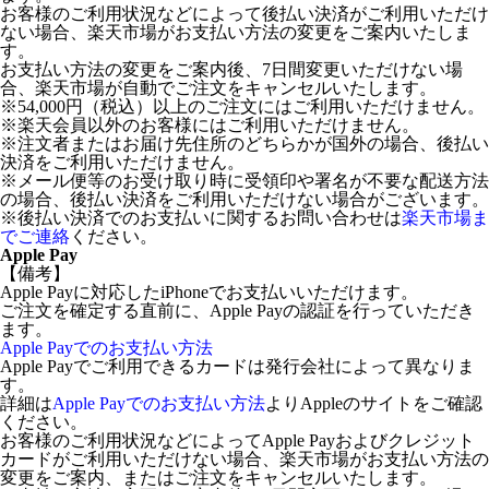
お客様のご利用状況などによって後払い決済がご利用いただけ
ない場合、楽天市場がお支払い方法の変更をご案内いたしま
す。
お支払い方法の変更をご案内後、7日間変更いただけない場
合、楽天市場が自動でご注文をキャンセルいたします。
※54,000円（税込）以上のご注文にはご利用いただけません。
※楽天会員以外のお客様にはご利用いただけません。
※注文者またはお届け先住所のどちらかが国外の場合、後払い
決済をご利用いただけません。
※メール便等のお受け取り時に受領印や署名が不要な配送方法
の場合、後払い決済をご利用いただけない場合がございます。
※後払い決済でのお支払いに関するお問い合わせは
楽天市場ま
でご連絡
ください。
Apple Pay
【備考】
Apple Payに対応したiPhoneでお支払いいただけます。
ご注文を確定する直前に、Apple Payの認証を行っていただき
ます。
Apple Payでのお支払い方法
Apple Payでご利用できるカードは発行会社によって異なりま
す。
詳細は
Apple Payでのお支払い方法
よりAppleのサイトをご確認
ください。
お客様のご利用状況などによってApple Payおよびクレジット
カードがご利用いただけない場合、楽天市場がお支払い方法の
変更をご案内、またはご注文をキャンセルいたします。