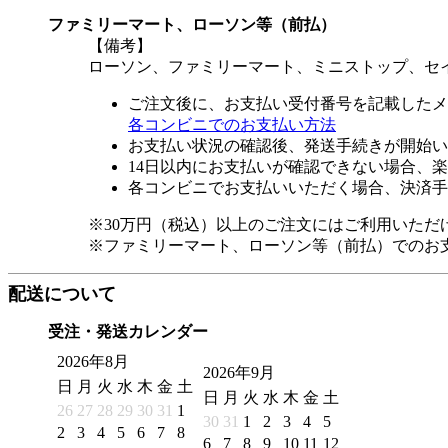
ファミリーマート、ローソン等（前払）
【備考】
ローソン、ファミリーマート、ミニストップ、セ
ご注文後に、お支払い受付番号を記載したメ
各コンビニでのお支払い方法
お支払い状況の確認後、発送手続きが開始い
14日以内にお支払いが確認できない場合、
各コンビニでお支払いいただく場合、決済手
※30万円（税込）以上のご注文にはご利用いただ
※ファミリーマート、ローソン等（前払）でのお
配送について
受注・発送カレンダー
2026年8月
2026年9月
日
月
火
水
木
金
土
日
月
火
水
木
金
土
26
27
28
29
30
31
1
30
31
1
2
3
4
5
2
3
4
5
6
7
8
6
7
8
9
10
11
12