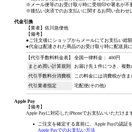
※メール便等のお受け取り時に受領印や署名が不
※後払い決済でのお支払いに関するお問い合わせ
代金引換
【業者】佐川急便他
【備考】
●ご注文後にショップからメールにてお支払い総
●代金は配達された商品のお受け取り時に配送員
【代引手数料料金表】 全国一律料金： 400円
まとめ買い計算規則
お届け先１件につき、複数
代引手数料分消費税
この料金には消費税が含ま
代引業者指定
宅配便(その他)
Apple Pay
【備考】
Apple Payに対応したiPhoneでお支払いいただけま
ご注文を確定する直前に、Apple Payの認
Apple Payでのお支払い方法