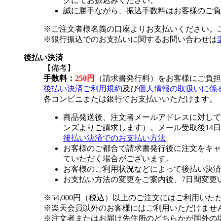
グにてお振込みください。
誠に勝手ながら、振込手数料はお客様のご負
※ご注文者様名義の口座よりお支払いください。
※銀行振込でのお支払いに関するお問い合わせは
後払い決済
【備考】
手数料：
250円
（請求書発行料）をお客様にご負担
後払い決済ご利用規約
及び
個人情報の取扱いに係
各コンビニまたは銀行でお支払いいただけます。
商品発送後、注文者メールアドレスに対して
ンズよりご請求します）。メール受取後14
後払い決済でのお支払い方法
お客様のご都合で請求書発行後に注文をキャ
ていただく場合がございます。
お客様のご利用状況などによって後払い決済
お支払い方法の変更をご案内後、7日間変更
※54,000円（税込）以上のご注文にはご利用いた
※楽天会員以外のお客様にはご利用いただけませ
※注文者またはお届け先住所のどちらかが国外の