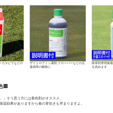
ノカタビラなどの
ザイトロアミン液剤 クローバーなどの広
除草剤専用展着
葉雑草の駆除に
を高めます
🟨
。」そう思う方には着色剤がオススメ。
保温効果がありますから春の芽吹きも早まりますよ。