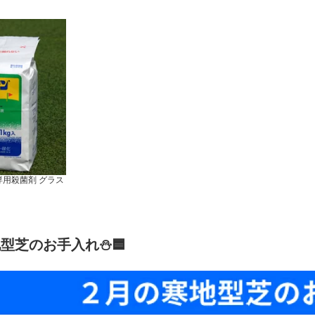
用殺菌剤 グラス
地型芝のお手入れ⛄🟦