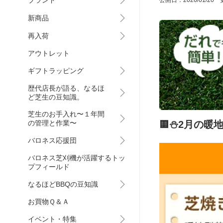
ブランド
公開日：2026/01/20 更
新商品
再入荷
アウトレット
ギフトラッピング
歴代店長が語る、なるほ
ど芝生の豆知識。
芝生のお手入れ〜１年間
🟨⛄2月の暖
の管理と作業〜
バロネス応援団
バロネス芝刈機が活躍するトッ
プフィールド
なるほどBBQの豆知識
お買物Ｑ＆Ａ
イベント・特集