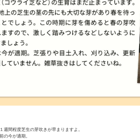
１週間程度芝生の芽吹きが早まりますよ。
前の今が適期。