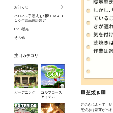
お知らせ
バロネス手動式芝刈機ＬＭ４Ｄ
１０年部品保証規定
BtoB販売
その他
注目カテゴリ
🟨芝焼き🟨
ガーデニング
ゴルフコース
アイテム
芝焼きによって、約
芝焼きは新芽が出る