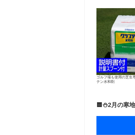
ゴルフ場も使用の芝生専
テン水和剤
🟦⛄2月の寒