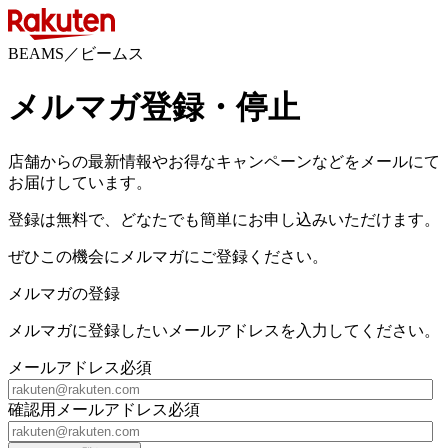
BEAMS／ビームス
メルマガ登録・停止
店舗からの最新情報やお得なキャンペーンなどをメールにて
お届けしています。
登録は無料で、どなたでも簡単にお申し込みいただけます。
ぜひこの機会にメルマガにご登録ください。
メルマガの登録
メルマガに登録したいメールアドレスを入力してください。
メールアドレス
必須
確認用メールアドレス
必須