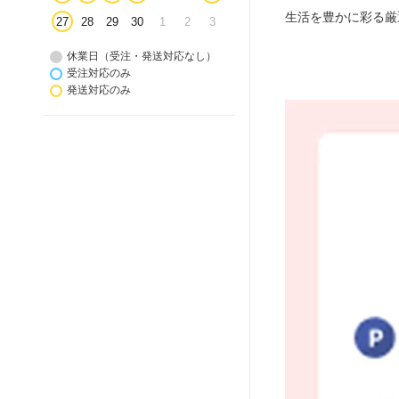
生活を豊かに彩る厳
27
28
29
30
1
2
3
休業日（受注・発送対応なし）
受注対応のみ
発送対応のみ