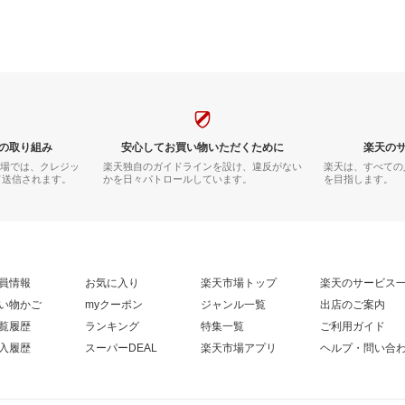
の取り組み
安心してお買い物いただくために
楽天の
市場では、クレジッ
楽天独自のガイドラインを設け、違反がない
楽天は、すべての
て送信されます。
かを日々パトロールしています。
を目指します。
員情報
お気に入り
楽天市場トップ
楽天のサービス
い物かご
myクーポン
ジャンル一覧
出店のご案内
覧履歴
ランキング
特集一覧
ご利用ガイド
入履歴
スーパーDEAL
楽天市場アプリ
ヘルプ・問い合