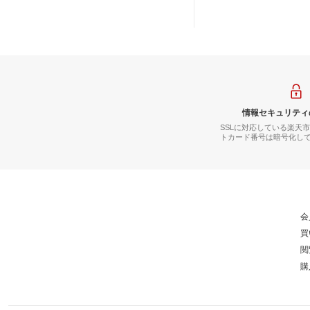
情報セキュリティ
SSLに対応している楽天
トカード番号は暗号化し
会
買
閲
購