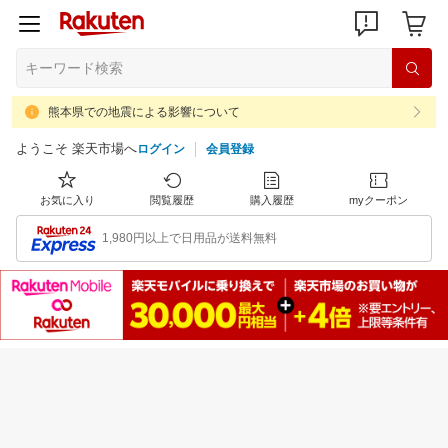
熊本県での地震による影響について
ようこそ 楽天市場へ
ログイン
会員登録
お気に入り
閲覧履歴
購入履歴
myクーポン
1,980円以上で日用品が送料無料