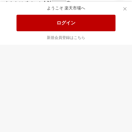
食品と日用品がお
掲載アイテム全品
日
得！
20%以上OFF！
ポ
ようこそ 楽天市場へ
ログイン
あなたはポイント
合計
倍
新規会員登録はこちら
最近チェックした商品
すべて見る