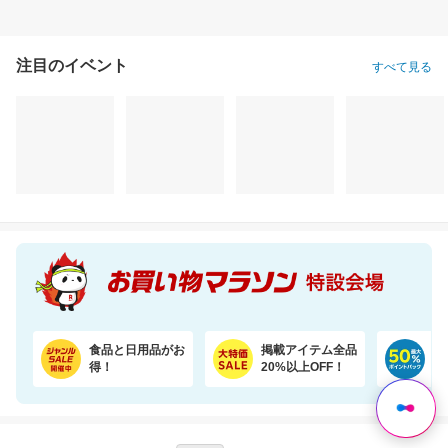
注目のイベント
すべて見る
【楽天オリジナル】今だけ20％OFFセール！高コスパのペットシーツ大容量！
＼半額！楽天1位★／体重・体脂肪・ウエスト周囲径・BMI値が気になるあなたへ！
2,420円
3,764円
2,
割引価格
半額以下
割引価格
1,936
1,882
2,484
円
円
円