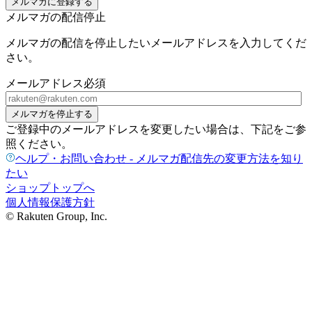
メルマガに登録する
メルマガの配信停止
メルマガの配信を停止したいメールアドレスを入力してくだ
さい。
メールアドレス
必須
メルマガを停止する
ご登録中のメールアドレスを変更したい場合は、下記をご参
照ください。
ヘルプ・お問い合わせ - メルマガ配信先の変更方法を知り
たい
ショップトップへ
個人情報保護方針
© Rakuten Group, Inc.