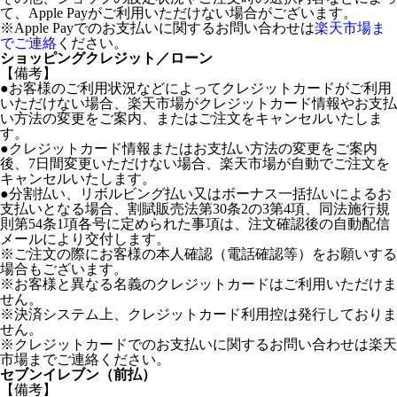
て、Apple Payがご利用いただけない場合がございます。
※Apple Payでのお支払いに関するお問い合わせは
楽天市場ま
でご連絡
ください。
ショッピングクレジット／ローン
【備考】
●お客様のご利用状況などによってクレジットカードがご利用
いただけない場合、楽天市場がクレジットカード情報やお支払
い方法の変更をご案内、またはご注文をキャンセルいたしま
す。
●クレジットカード情報またはお支払い方法の変更をご案内
後、7日間変更いただけない場合、楽天市場が自動でご注文を
キャンセルいたします。
●分割払い、リボルビング払い又はボーナス一括払いによるお
支払いとなる場合、割賦販売法第30条2の3第4項、同法施行規
則第54条1項各号に定められた事項は、注文確認後の自動配信
メールにより交付します。
※ご注文の際にお客様の本人確認（電話確認等）をお願いする
場合もございます。
※お客様と異なる名義のクレジットカードはご利用いただけま
せん。
※決済システム上、クレジットカード利用控は発行しておりま
せん。
※クレジットカードでのお支払いに関するお問い合わせは楽天
市場までご連絡ください。
セブンイレブン（前払）
【備考】