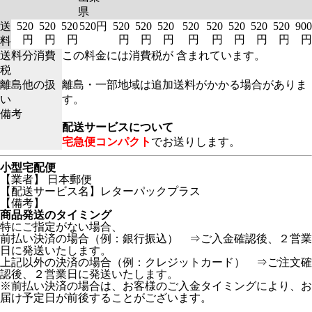
県
送
520
520
520
520円
520
520
520
520
520
520
520
520
900
円
円
円
円
円
円
円
円
円
円
円
円
料
送料分消費
この料金には消費税が 含まれています。
税
離島他の扱
離島・一部地域は追加送料がかかる場合がありま
い
す。
備考
配送サービスについて
宅急便コンパクト
でお送りします。
小型宅配便
【業者】 日本郵便
【配送サービス名】レターパックプラス
【備考】
商品発送のタイミング
特にご指定がない場合、
前払い決済の場合（例：銀行振込） ⇒ご入金確認後、２営業
日に発送いたします。
上記以外の決済の場合（例：クレジットカード） ⇒ご注文確
認後、２営業日に発送いたします。
※前払い決済の場合は、お客様のご入金タイミングにより、お
届け予定日が前後することがございます。