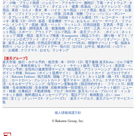
グ・小物・ブランド雑貨
|
ジュエリー・アクセサリー
|
腕時計
|
下着・ナイトウェア
|
キ
ッズ・ベビー用品・マタニティ
|
ダイエット・健康
|
医薬品・コンタクトレンズ・介護
用品
|
美容・コスメ・香水
|
車・バイク
|
カー用品・バイク用品
|
食品
|
スイーツ・お菓
子
|
水・ソフトドリンク
|
ビール・洋酒
|
日本酒・焼酎
|
ワイン
|
パソコン・PCパー
ツ
|
タブレットPC・スマートフォン
|
光回線・モバイル通信
|
TV・レコーダー・オーデ
ィオ
|
家電
|
CD・DVD
|
楽器・音楽機材
|
ゲーム
|
おもちゃ
|
ホビー
|
サービス・リフォ
ーム
|
インテリア・収納
|
寝具・ベッド・マットレス
|
日用品雑貨・文房具・手芸
|
キッ
チン用品・食器・調理器具
|
花・観葉植物
|
ガーデン・DIY・工具
|
ペットフード ・ ペ
ット用品
|
スポーツ・アウトドア
|
ゴルフ用品
|
本
（
楽天ブックス
） |
ポイント
|
ネット
ショップ 開業・開店
|
楽天ウェブ検索
|
R-magazine（雑誌コラボ）
|
贈り物・ギフト
|
フ
ァッション公式ブランド
|
ポイントアップ
|
ディズニーゾーン
|
サンリオゾーン
|
まち
楽
|
楽天ふるさと納税
|
日用品翌日配達
|
スーパーDEAL
|
開催中イベント一覧
|
福袋＆
初売り
|
バレンタイン
|
ホワイトデー
|
母の日
|
父の日
|
お中元
|
敬老の日
|
ハロウィ
ン
|
お歳暮
|
クリスマス
|
おせち
|
ランキング
【楽天グループ】
楽天市場
|
旅行・ホテル予約・航空券
|
本・DVD・CD
|
電子書籍 楽天Kobo
|
ゴルフ場予
約
|
レシピ
|
車検見積もり・予約
|
イベント・チケット販売
|
写真プリント
|
美容室・ヘ
アサロン予約
|
女性向け健康管理サービス
|
物流委託・アウトソーシング
|
楽天スーパー
ポイント特集
|
Rebates（ポイント提携サイト）
|
楽天ポイントカード
|
おでかけでポイ
ント
|
Rakuten Fashion
|
地方競馬
|
競輪
|
アフィリエイト
|
ネット証券（株・FX・投資信
託）
|
カードローン
|
クレジットカード
|
電子マネー
|
決済システム
|
スマホでカード決
済
|
エネルギープランニング
|
住宅ローン変動金利（固定特約付き）・フラット35
|
損害
保険・生命保険比較
|
生命保険
|
自動車保険一括見積もり
|
インターネット銀行
|
ニュー
ス・検索
|
仕事紹介
|
不動産情報
|
ブログ
|
ROOM
|
楽天モバイル
|
プロバイダ・インタ
ーネット接続
|
無料通話＆メッセージアプリ
|
電話アプリ
|
動画配信
|
占い
|
toto・
BIG
|
宝くじ（ナンバーズ4・ナンバーズ3）
|
楽天イーグルス
|
楽天グループ サービス一
覧
個人情報保護方針
© Rakuten Group, Inc.