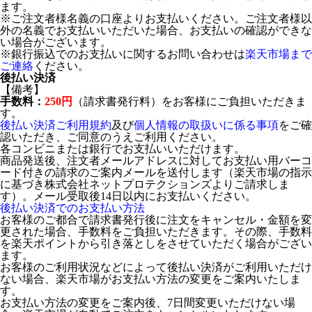
ます。
※ご注文者様名義の口座よりお支払いください。ご注文者様以
外の名義でお支払いいただいた場合、お支払いの確認ができな
い場合がございます。
※銀行振込でのお支払いに関するお問い合わせは
楽天市場まで
ご連絡
ください。
後払い決済
【備考】
手数料：
250円
（請求書発行料）をお客様にご負担いただきま
す。
後払い決済ご利用規約
及び
個人情報の取扱いに係る事項
をご確
認いただき、ご同意のうえご利用ください。
各コンビニまたは銀行でお支払いいただけます。
商品発送後、注文者メールアドレスに対してお支払い用バーコ
ード付きの請求のご案内メールを送付します（楽天市場の指示
に基づき株式会社ネットプロテクションズよりご請求しま
す）。メール受取後14日以内にお支払いください。
後払い決済でのお支払い方法
お客様のご都合で請求書発行後に注文をキャンセル・金額を変
更された場合、手数料をご負担いただきます。その際、手数料
を楽天ポイントから引き落としをさせていただく場合がござい
ます。
お客様のご利用状況などによって後払い決済がご利用いただけ
ない場合、楽天市場がお支払い方法の変更をご案内いたしま
す。
お支払い方法の変更をご案内後、7日間変更いただけない場