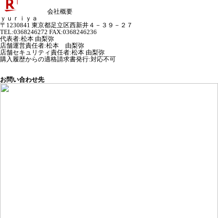
会社概要
ｙｕｒｉｙａ
〒1230841 東京都足立区西新井４－３９－２７
TEL:0368246272 FAX:0368246236
代表者
:
松本 由梨弥
店舗運営責任者
:
松本 由梨弥
店舗セキュリティ責任者
:
松本 由梨弥
購入履歴からの適格請求書発行:対応不可
お問い合わせ先