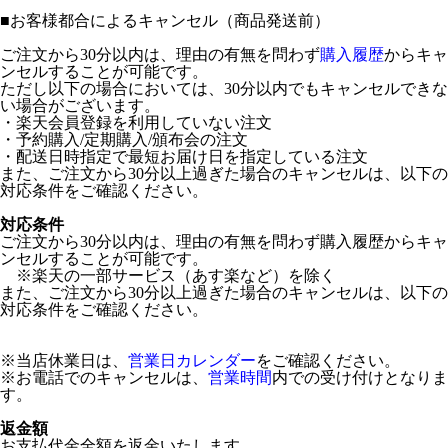
■
お客様都合によるキャンセル（商品発送前）
ご注文から30分以内は、理由の有無を問わず
購入履歴
からキャ
ンセルすることが可能です。
ただし以下の場合においては、30分以内でもキャンセルできな
い場合がございます。
・楽天会員登録を利用していない注文
・予約購入/定期購入/頒布会の注文
・配送日時指定で最短お届け日を指定している注文
また、ご注文から30分以上過ぎた場合のキャンセルは、以下の
対応条件をご確認ください。
対応条件
ご注文から30分以内は、理由の有無を問わず購入履歴からキャ
ンセルすることが可能です。
※楽天の一部サービス（あす楽など）を除く
また、ご注文から30分以上過ぎた場合のキャンセルは、以下の
対応条件をご確認ください。
※当店休業日は、
営業日カレンダー
をご確認ください。
※お電話でのキャンセルは、
営業時間
内での受け付けとなりま
す。
返金額
お支払代金全額を返金いたします。