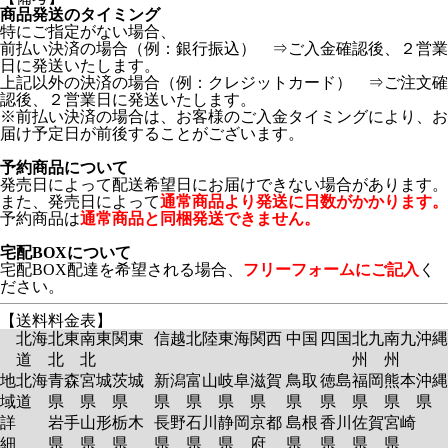
商品発送のタイミング
特にご指定がない場合、
前払い決済の場合（例：銀行振込） ⇒ご入金確認後、２営業
日に発送いたします。
上記以外の決済の場合（例：クレジットカード） ⇒ご注文確
認後、２営業日に発送いたします。
※前払い決済の場合は、お客様のご入金タイミングにより、お
届け予定日が前後することがございます。
予約商品について
発売日によって配送希望日にお届けできない場合があります。
また、発売日によって
通常商品より発送に日数がかかります。
予約商品は
通常商品と同梱発送できません。
宅配BOXについて
宅配BOX配達を希望される場合、
フリーフォームにご記入
く
ださい。
【送料料金表】
北海
北東
南東
関東
信越
北陸
東海
関西
中国
四国
北九
南九
沖縄
道
北
北
州
州
地
北海
青森
宮城
茨城
新潟
富山
岐阜
滋賀
鳥取
徳島
福岡
熊本
沖縄
域
道
県
県
県
県
県
県
県
県
県
県
県
県
詳
岩手
山形
栃木
長野
石川
静岡
京都
島根
香川
佐賀
宮崎
細
県
県
県
県
県
県
府
県
県
県
県