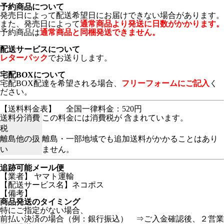
予約商品について
発売日によって配送希望日にお届けできない場合があります。
また、発売日によって
通常商品より発送に日数がかかります。
予約商品は
通常商品と同梱発送できません。
配送サービスについて
レターパック
でお送りします。
宅配BOXについて
宅配BOX配達を希望される場合、
フリーフォームにご記入
く
ださい。
【送料料金表】
全国一律料金：520円
送料分消費
この料金には消費税が 含まれています。
税
離島他の扱
離島・一部地域でも追加送料がかかることはあり
い
ません。
追跡可能メール便
【業者】 ヤマト運輸
【配送サービス名】ネコポス
【備考】
商品発送のタイミング
特にご指定がない場合、
前払い決済の場合（例：銀行振込） ⇒ご入金確認後、２営業