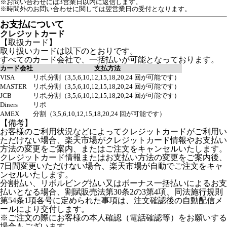
※お問い合わせには3営業日以内に返信します。
※時間外のお問い合わせに関しては翌営業日の受付となります。
お支払について
クレジットカード
【取扱カード】
取り扱いカードは以下のとおりです。
すべてのカード会社で、一括払いが可能となっております。
カード会社
支払方法
VISA
リボ,分割（3,5,6,10,12,15,18,20,24 回が可能です）
MASTER
リボ,分割（3,5,6,10,12,15,18,20,24 回が可能です）
JCB
リボ,分割（3,5,6,10,12,15,18,20,24 回が可能です）
Diners
リボ
AMEX
分割（3,5,6,10,12,15,18,20,24 回が可能です）
【備考】
お客様のご利用状況などによってクレジットカードがご利用い
ただけない場合、楽天市場がクレジットカード情報やお支払い
方法の変更をご案内、またはご注文をキャンセルいたします。
クレジットカード情報またはお支払い方法の変更をご案内後、
7日間変更いただけない場合、楽天市場が自動でご注文をキャ
ンセルいたします。
分割払い、リボルビング払い又はボーナス一括払いによるお支
払いとなる場合、割賦販売法第30条2の3第4項、同法施行規則
第54条1項各号に定められた事項は、注文確認後の自動配信メ
ールにより交付します。
※ご注文の際にお客様の本人確認（電話確認等）をお願いする
場合もございます。