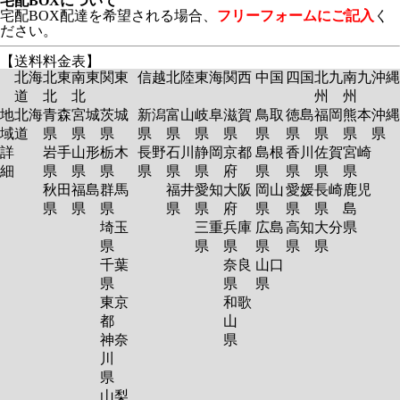
宅配BOXについて
宅配BOX配達を希望される場合、
フリーフォームにご記入
く
ださい。
【送料料金表】
北海
北東
南東
関東
信越
北陸
東海
関西
中国
四国
北九
南九
沖縄
道
北
北
州
州
地
北海
青森
宮城
茨城
新潟
富山
岐阜
滋賀
鳥取
徳島
福岡
熊本
沖縄
域
道
県
県
県
県
県
県
県
県
県
県
県
県
詳
岩手
山形
栃木
長野
石川
静岡
京都
島根
香川
佐賀
宮崎
細
県
県
県
県
県
県
府
県
県
県
県
秋田
福島
群馬
福井
愛知
大阪
岡山
愛媛
長崎
鹿児
県
県
県
県
県
府
県
県
県
島
埼玉
三重
兵庫
広島
高知
大分
県
県
県
県
県
県
県
千葉
奈良
山口
県
県
県
東京
和歌
都
山
神奈
県
川
県
山梨