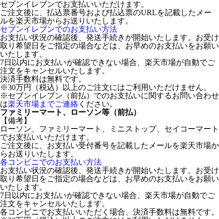
セブンイレブンでお支払いいただけます。
ご注文後に、払込票番号および払込票のURLを記載したメー
ルを楽天市場からお送りいたします。
セブンイレブンでのお支払い方法
お支払い状況の確認後、発送手続きが開始いたします。お受け
取り希望日をご指定の場合などは、お早めのお支払いをお願い
いたします。
7日以内にお支払いが確認できない場合、楽天市場が自動でご
注文をキャンセルいたします。
決済手数料は無料です。
※30万円（税込）以上のご注文にはご利用いただけません。
※セブンイレブン（前払）でのお支払いに関するお問い合わせ
は
楽天市場までご連絡
ください。
ファミリーマート、ローソン等（前払）
【備考】
ローソン、ファミリーマート、ミニストップ、セイコーマート
でお支払いいただけます。
ご注文後に、お支払い受付番号を記載したメールを楽天市場か
らお送りいたします。
各コンビニでのお支払い方法
お支払い状況の確認後、発送手続きが開始いたします。お受け
取り希望日をご指定の場合などは、お早めのお支払いをお願い
いたします。
7日以内にお支払いが確認できない場合、楽天市場が自動でご
注文をキャンセルいたします。
各コンビニでお支払いいただく場合、決済手数料は無料です。