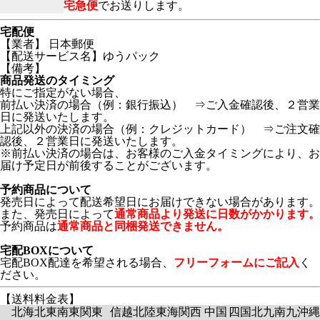
宅急便
でお送りします。
宅配便
【業者】 日本郵便
【配送サービス名】ゆうパック
【備考】
商品発送のタイミング
特にご指定がない場合、
前払い決済の場合（例：銀行振込） ⇒ご入金確認後、２営業
日に発送いたします。
上記以外の決済の場合（例：クレジットカード） ⇒ご注文確
認後、２営業日に発送いたします。
※前払い決済の場合は、お客様のご入金タイミングにより、お
届け予定日が前後することがございます。
予約商品について
発売日によって配送希望日にお届けできない場合があります。
また、発売日によって
通常商品より発送に日数がかかります。
予約商品は
通常商品と同梱発送できません。
宅配BOXについて
宅配BOX配達を希望される場合、
フリーフォームにご記入
く
ださい。
【送料料金表】
北海
北東
南東
関東
信越
北陸
東海
関西
中国
四国
北九
南九
沖縄