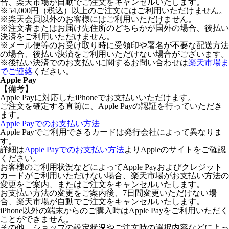
合、楽天市場が自動でご注文をキャンセルいたします。
※54,000円（税込）以上のご注文にはご利用いただけません。
※楽天会員以外のお客様にはご利用いただけません。
※注文者またはお届け先住所のどちらかが国外の場合、後払い
決済をご利用いただけません。
※メール便等のお受け取り時に受領印や署名が不要な配送方法
の場合、後払い決済をご利用いただけない場合がございます。
※後払い決済でのお支払いに関するお問い合わせは
楽天市場ま
でご連絡
ください。
Apple Pay
【備考】
Apple Payに対応したiPhoneでお支払いいただけます。
ご注文を確定する直前に、Apple Payの認証を行っていただき
ます。
Apple Payでのお支払い方法
Apple Payでご利用できるカードは発行会社によって異なりま
す。
詳細は
Apple Payでのお支払い方法
よりAppleのサイトをご確認
ください。
お客様のご利用状況などによってApple Payおよびクレジット
カードがご利用いただけない場合、楽天市場がお支払い方法の
変更をご案内、またはご注文をキャンセルいたします。
お支払い方法の変更をご案内後、7日間変更いただけない場
合、楽天市場が自動でご注文をキャンセルいたします。
iPhone以外の端末からのご購入時はApple Payをご利用いただく
ことができません。
その他、ショップの設定状況やご注文時の選択内容などによっ