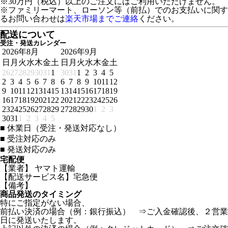
※30万円（税込）以上のご注文にはご利用いただけません。
※ファミリーマート、ローソン等（前払）でのお支払いに関す
るお問い合わせは
楽天市場までご連絡
ください。
配送について
受注・発送カレンダー
2026年8月
2026年9月
日
月
火
水
木
金
土
日
月
火
水
木
金
土
26
27
28
29
30
31
1
30
31
1
2
3
4
5
2
3
4
5
6
7
8
6
7
8
9
10
11
12
9
10
11
12
13
14
15
13
14
15
16
17
18
19
16
17
18
19
20
21
22
20
21
22
23
24
25
26
23
24
25
26
27
28
29
27
28
29
30
1
2
3
30
31
1
2
3
4
5
■
休業日（受注・発送対応なし）
■
受注対応のみ
■
発送対応のみ
宅配便
【業者】 ヤマト運輸
【配送サービス名】宅急便
【備考】
商品発送のタイミング
特にご指定がない場合、
前払い決済の場合（例：銀行振込） ⇒ご入金確認後、２営業
日に発送いたします。