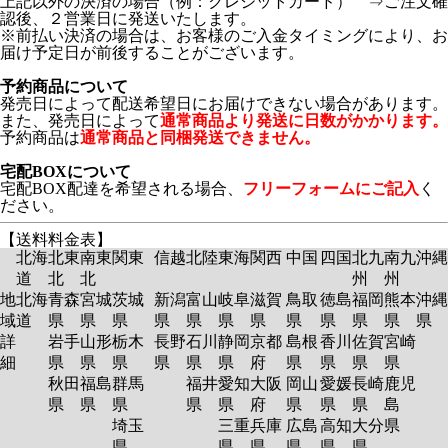
上記以外の決済の場合（例：クレジットカード） ⇒ご注文確
認後、２営業日に発送いたします。
※前払い決済の場合は、お客様のご入金タイミングにより、お
届け予定日が前後することがございます。
予約商品について
発売日によって配送希望日にお届けできない場合があります。
また、発売日によって
通常商品より発送に日数がかかります。
予約商品は
通常商品と同梱発送できません。
宅配BOXについて
宅配BOX配達を希望される場合、
フリーフォームにご記入
く
ださい。
【送料料金表】
北海
北東
南東
関東
信越
北陸
東海
関西
中国
四国
北九
南九
沖縄
道
北
北
州
州
地
北海
青森
宮城
茨城
新潟
富山
岐阜
滋賀
鳥取
徳島
福岡
熊本
沖縄
域
道
県
県
県
県
県
県
県
県
県
県
県
県
詳
岩手
山形
栃木
長野
石川
静岡
京都
島根
香川
佐賀
宮崎
細
県
県
県
県
県
県
府
県
県
県
県
秋田
福島
群馬
福井
愛知
大阪
岡山
愛媛
長崎
鹿児
県
県
県
県
県
府
県
県
県
島
埼玉
三重
兵庫
広島
高知
大分
県
県
県
県
県
県
県