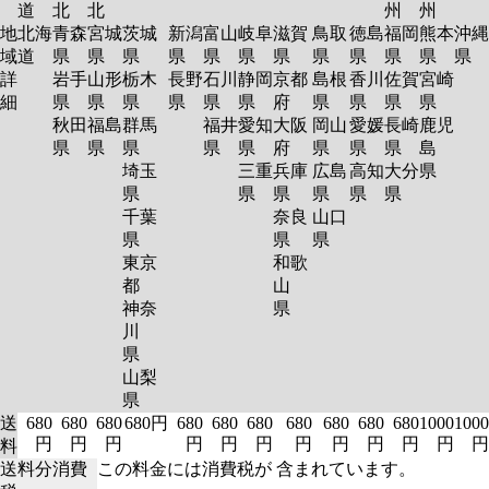
道
北
北
州
州
地
北海
青森
宮城
茨城
新潟
富山
岐阜
滋賀
鳥取
徳島
福岡
熊本
沖縄
域
道
県
県
県
県
県
県
県
県
県
県
県
県
詳
岩手
山形
栃木
長野
石川
静岡
京都
島根
香川
佐賀
宮崎
細
県
県
県
県
県
県
府
県
県
県
県
秋田
福島
群馬
福井
愛知
大阪
岡山
愛媛
長崎
鹿児
県
県
県
県
県
府
県
県
県
島
埼玉
三重
兵庫
広島
高知
大分
県
県
県
県
県
県
県
千葉
奈良
山口
県
県
県
東京
和歌
都
山
神奈
県
川
県
山梨
県
送
680
680
680
680円
680
680
680
680
680
680
680
1000
1000
円
円
円
円
円
円
円
円
円
円
円
円
料
送料分消費
この料金には消費税が 含まれています。