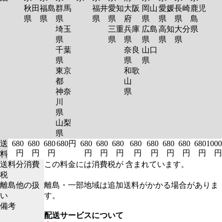
秋田
福島
群馬
福井
愛知
大阪
岡山
愛媛
長崎
鹿児
県
県
県
県
県
府
県
県
県
島
埼玉
三重
兵庫
広島
高知
大分
県
県
県
県
県
県
県
千葉
奈良
山口
県
県
県
東京
和歌
都
山
神奈
県
川
県
山梨
県
送
680
680
680
680円
680
680
680
680
680
680
680
680
1000
円
円
円
円
円
円
円
円
円
円
円
円
料
送料分消費
この料金には消費税が 含まれています。
税
離島他の扱
離島・一部地域は追加送料がかかる場合がありま
い
す。
備考
配送サービスについて