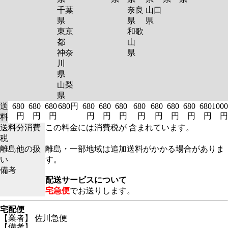
千葉
奈良
山口
県
県
県
東京
和歌
都
山
神奈
県
川
県
山梨
県
送
680
680
680
680円
680
680
680
680
680
680
680
680
1000
円
円
円
円
円
円
円
円
円
円
円
円
料
送料分消費
この料金には消費税が 含まれています。
税
離島他の扱
離島・一部地域は追加送料がかかる場合がありま
い
す。
備考
配送サービスについて
宅急便
でお送りします。
宅配便
【業者】 佐川急便
【備考】