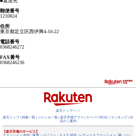
■
返送先
郵便番号
1210824
住所
東京都足立区西伊興4-10-22
電話番号
0368246272
FAX番号
0368246236
楽天トップへ >>
楽天トップ
|
特集一覧
|
ジャンル一覧
|
楽天市場アプリ
|
スーパーDEAL
|
ランキング
|
出
店のご案内
【楽天市場のサービス】
ファッション 総合
|
家電・パソコン・カメラ 総合
|
レディースファッション
|
靴
|
バッ