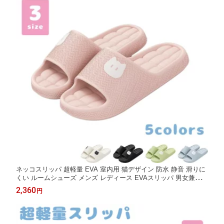
ネッコスリッパ 超軽量 EVA 室内用 猫デザイン 防水 静音 滑りに
くい ルームシューズ メンズ レディース EVAスリッパ 男女兼用
ペア カップル 滑り止め 防臭 室内履き 夏用 家庭用 おしゃれ 軽量
2,360
円
クッション性 ソフト 洗える 履きやすい 疲れにくい 衝撃吸収