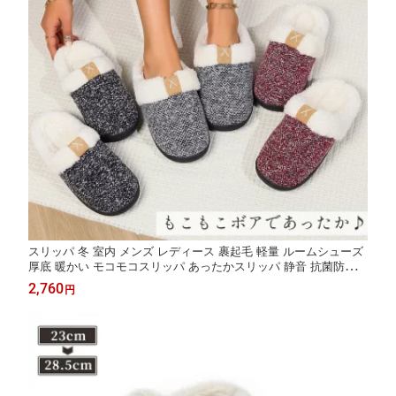
スリッパ 冬 室内 メンズ レディース 裹起毛 軽量 ルームシューズ
厚底 暖かい モコモコスリッパ あったかスリッパ 静音 抗菌防臭
ファースリッパ フワフワ 洗える トイレ ベランダ 来客用 部屋用
2,760
円
おしゃれ かかとなし ボア