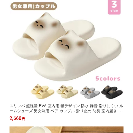
スリッパ 超軽量 EVA 室内用 猫デザイン 防水 静音 滑りにくい ル
ームシューズ 男女兼用 ペア カップル 滑り止め 防臭 室内履き 夏
用 家庭用 おしゃれ 軽量 クッション性 ソフト 洗える 履きやすい
2,660
円
疲れにくい ネコ 室内 男女 柔らか 抗菌防臭 来客用 部屋用