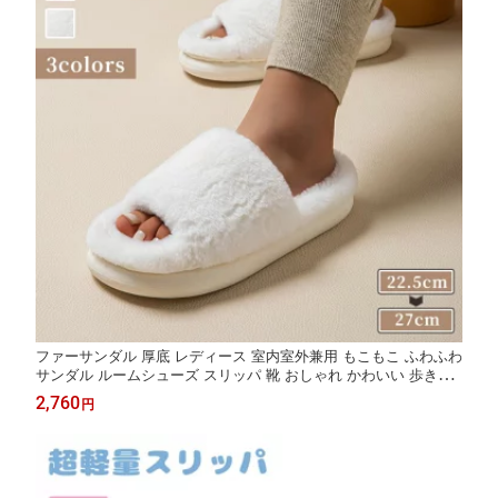
ファーサンダル 厚底 レディース 室内室外兼用 もこもこ ふわふわ
サンダル ルームシューズ スリッパ 靴 おしゃれ かわいい 歩きや
すい 履きやすい フェイクファー 春 夏 秋 冬 無地 可愛い 室内 裹
2,760
円
起毛 軽量 暖かい モコモコスリッパ あったかスリッパ