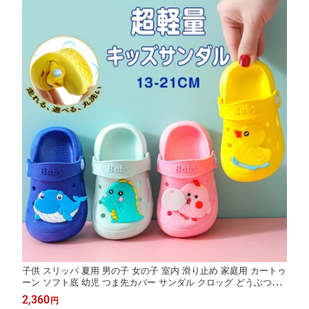
子供 スリッパ 夏用 男の子 女の子 室内 滑り止め 家庭用 カートゥ
ーン ソフト底 幼児 つま先カバー サンダル クロッグ どうぶつ柄
キッズ ベビー かわいい 通気性 軽量 洗える 耐水性 水遊び プール
2,360
円
ビーチ 脱ぎ履き簡単 滑りにくい 疲れにくい 衝撃吸収