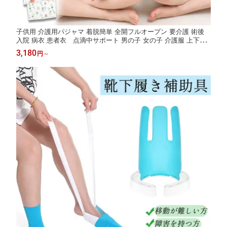
子供用 介護用パジャマ 着脱簡単 全開フルオープン 要介護 術後
入院 病衣 患者衣 点滴中サポート 男の子 女の子 介護服 上下セ
ット トップス ズボン 寝たきり 夏 春
3,180
円
～