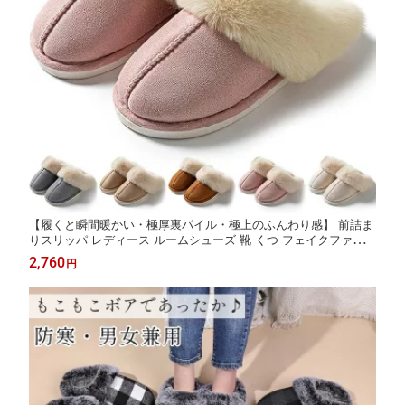
【履くと瞬間暖かい・極厚裏パイル・極上のふんわり感】 前詰ま
りスリッパ レディース ルームシューズ 靴 くつ フェイクファー
シンプル もこもこ ふわふわ 室内履き スリッパ ムートン ルーム
2,760
円
可愛い 冷え防止 冬用 室内 来客用 暖かい 滑り止め