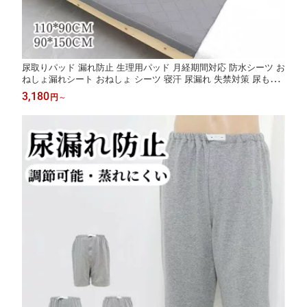
尿取りパッド 漏れ防止 生理用パッド 月経期間対応 防水シーツ お
ねしょ漏れシート おねしょ シーツ 寝汗 尿漏れ 失禁対策 尿もれ
シート 病院用 丸洗い 防水 洗える 尿漏れ対応 介護シーツ 妊娠 介
3,180
円
～
護 排泄ケア用 吸水性 通気 丸洗い可 お年寄り 高齢者