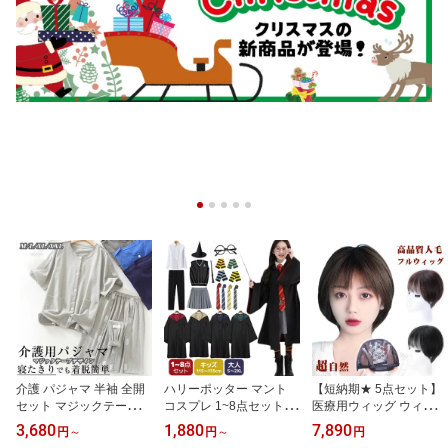
介護 パジャマ 半袖 全開
ハリーポッター マント
【短納期★ 5点セット】
セット マジックテープ 2
コスプレ 1~8点セット コ
医療用ウィッグ ウィッグ
点 セット 紳士 婦人 コッ
スプレ衣装 魔法師 ハロ
人毛100% フルウィッグ
3,680
1,880
7,890
円
～
円
～
円
トン100% 介護用パジャ
ウィン ローブ マント コ
かつら 自然 ボブ ショー