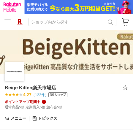
Beige Kitten楽天市場店
4.27
（
122
件）
ポイントアップ期間中
通常商品5倍 定期購入5倍 頒布会5倍
メニュー
トピックス