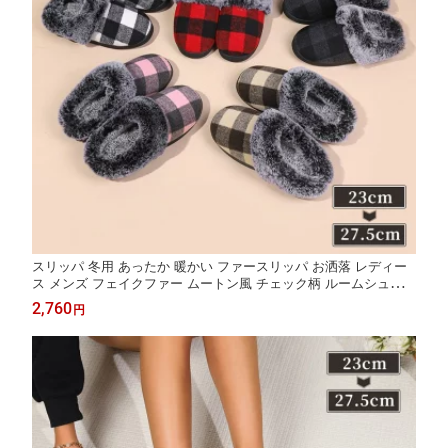
スリッパ 冬用 あったか 暖かい ファースリッパ お洒落 レディー
ス メンズ フェイクファー ムートン風 チェック柄 ルームシューズ
防寒 厚底 モコモコ もこもこ ふわふわ フワフワ 静音 室内 ルーム
2,760
円
サンダル ルームスリッパ 来客 新居用