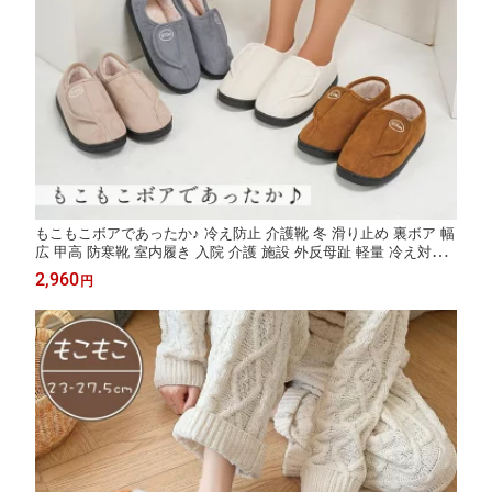
もこもこボアであったか♪ 冷え防止 介護靴 冬 滑り止め 裏ボア 幅
広 甲高 防寒靴 室内履き 入院 介護 施設 外反母趾 軽量 冷え対策
ルームシューズ もこもこ 防寒ブーツ お年寄り 高齢者 敬老の日
2,960
円
室外 室内 痛くない コンフォートシューズ 靴 歩きやすい