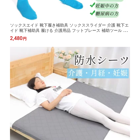
ソックスエイド 靴下履き補助具 ソックススライダー 介護 靴下エ
イド 靴下補助具 履ける 介護用品 フットブレース 補助ツール ス
トレッチソックス 靴下着用補助具 自助具 介助 簡単に履く ツール
2,480
円
障害者 補助具 年配者 糖尿病患者 高齢者 妊娠 妊婦