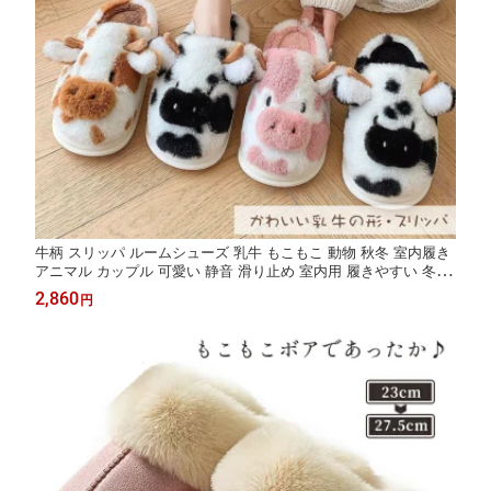
牛柄 スリッパ ルームシューズ 乳牛 もこもこ 動物 秋冬 室内履き
アニマル カップル 可愛い 静音 滑り止め 室内用 履きやすい 冬用
あったか 防寒 男女兼用 かわいい 屋内 暖かい ソフト 快適 冬のギ
2,860
円
フト クリスマスプレゼント 贈り物 家族 友達