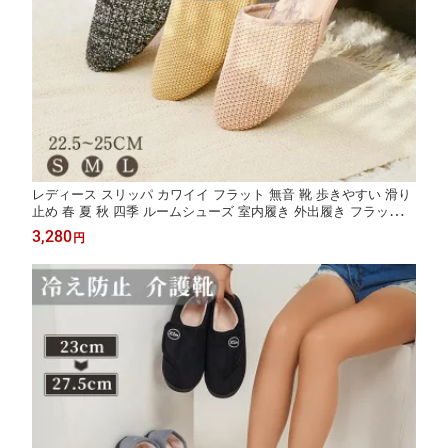
レディース スリッパ カワイイ フラット 無音 靴 歩きやすい 滑り
止め 春 夏 秋 四季 ルームシューズ 室内履き 外出履き フラットシ
ューズ おしゃれ ボア 柔らか 軽量 大人 女性 北欧 来客用 トイレ
3,280
円
自宅用 履きやすい