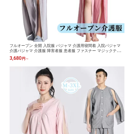
フルオープン 全開 入院服 パジャマ 介護用寝間着 入院パジャマ
介護パジャマ 介護服 障害者服 患者服 ファスナー マジックテープ
上下セット 綿 介護用品 春秋 レディース メンズ 高齢者 長袖 骨折
3,680
円
～
薄手 寝たきり 術後 看護 介護 入院