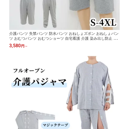
介護パンツ 失禁パンツ 防水パンツ おねしょズボン おねしょパン
ツ おむつパンツ おむつショーツ 自宅看護 介護 染み出し防止 染
出防止 尿漏れ対策 尿漏れ防止 おねしょ対策 失禁ケア 洗える 蒸
3,580
円
～
れにくい 男女兼用 調節可能 高齢者 老人 お年寄り