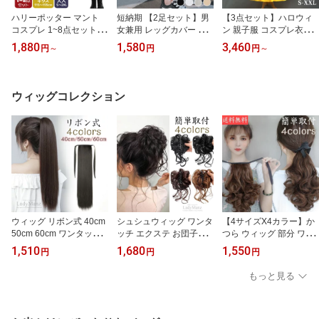
ハリーポッター マント
短納期 【2足セット】男
【3点セット】ハロウィ
コスプレ 1~8点セット コ
女兼用 レッグカバー 夏
ン 親子服 コスプレ衣装
スプレ衣装 魔法師 ハロ
メンズ レディース 無地
白雪姫 仮装 cosplay 日常
1,880
1,580
3,460
円
～
円
円
～
ウィン ローブ マント コ
冷感 アイスシルクレッグ
服 お姫様 プリンセス イ
スチューム 眼鏡 ネクタ
カバー サイクル 吸汗速
ベント クリスマス ステ
イ Tシャツー スカート 魔
乾 接触冷感 日焼け防止
ージ 文化祭 お祭り コス
法の杖 大人 子供 魔法使
清涼感 UVカット夏用 ひ
プレ用衣装 コスチューム
ウィッグコレクション
い コスプレ衣装 ハロウ
んやり コンプレッション
変身 変装 学園祭 コスプ
ィン お揃い パーティー
レッグスリーブ 自転車
レ ワンピース 大人 子供
衣装 学園祭 文化祭 格好
釣り スポーツ アウトド
Halloween 演出服 ドレ
いい 人気 祭り
ア 高通気性
ス
ウィッグ リボン式 40cm
シュシュウィッグ ワンタ
【4サイズX4カラー】か
50cm 60cm ワンタッチ
ッチ エクステ お団子ウ
つら ウィッグ 部分 ワン
エクステ ロング ポイン
ィッグ 簡単取付 レディ
タッチ ポニーテール ウ
1,510
1,680
1,550
円
円
円
トウィッグ 部分ウィッグ
ース 和装 髪飾り おしゃ
ィッグ エクステ つけ毛
ポニーテール リボン つ
れ 髪型 自然 ボリューム
ポニーテール ワンタッチ
もっと見る
け毛 付け毛 自然レディ
アップ 付け毛 2次会 お呼
エクステ 髪 クリップ ロ
ースウィッグ 定番 ナチ
ばれ バレない カール 巻
ング 自然 コスプレ ツイ
ュラル ボリュームアップ
き髪 ふわふわ 花火 まと
ンテール 和装 結婚式 ハ
エクステンション イメチ
め髪 ヘア飾り かつら ポ
ロウィン つけ毛 ショー