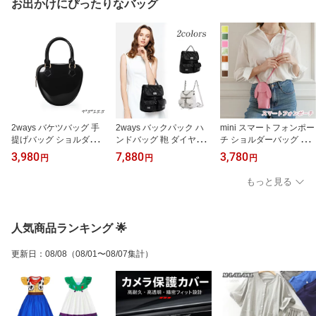
お出かけにぴったりなバッグ
ェン 送料無料
イントウィッグ 変装
ト ロング 25CM 35CM 4
5CM 55CM
2ways バケツバッグ 手
2ways バックパック ハ
mini スマートフォンポー
提げバッグ ショルダーバ
ンドバッグ 鞄 ダイヤ柄
チ ショルダーバッグ ス
ッグ 鞄 肩掛け 新作 レデ
チェーンバッグ 女性用
マホショルダー お財布ポ
3,980
7,880
3,780
円
円
円
ィースファッション PVC
高品質 高級 多ポケット
シェット 斜め掛けバッグ
可愛い 高級感 おしゃれ
軽量 軽便 スタイリッシ
ミニバッグ 手持ち 肩掛
もっと見る
エレガント シンプル ベ
ュ カジュアル おしゃれ
け カード 小銭入れ レデ
ーシック デイリー 通勤
実用的 大容量 軽い シン
ィース ファッション 高
大容量 収納 軽量 お洒落
プル 多機能 収納 お出か
級感 可愛い ウサギデザ
耐久性 柔らかい お出か
け 旅行 プレゼント デー
イン シンプル 使いやす
人気商品ランキング 🌟
け プレゼント デート
ト
い 軽量 収納 耐久性 デイ
リー
更新日
：
08/08
（08/01〜08/07集計）