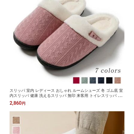
スリッパ 室内 レディース おしゃれ ルームシューズ 冬 ゴム底 室
内スリッパ 健康 洗えるスリッパ 無印 来客用 トイレスリッパ タ
オルスリッパ メンズ 裹起毛 軽量 厚底 暖かい モコモコスリッパ
2,860
円
あったかスリッパ 静音 モコモコ ふわふわ フワフワ