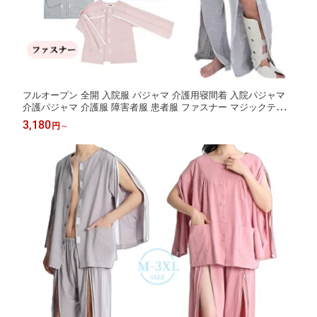
フルオープン 全開 入院服 パジャマ 介護用寝間着 入院パジャマ
介護パジャマ 介護服 障害者服 患者服 ファスナー マジックテープ
上下セット 綿 介護用品 春秋 レディース メンズ 高齢者 長袖 骨折
3,180
円
～
薄手 寝たきり 術後 看護 介護 入院