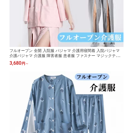
フルオープン 全開 入院服 パジャマ 介護用寝間着 入院パジャマ
介護パジャマ 介護服 障害者服 患者服 ファスナー マジックテープ
上下セット 綿 介護用品 春秋 レディース メンズ 高齢者 長袖 骨折
3,680
円
～
薄手 寝たきり 術後 看護 介護 入院