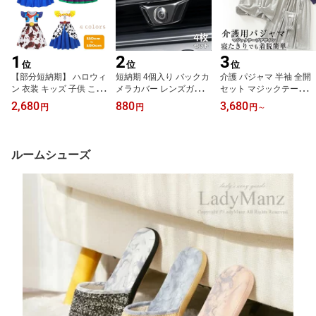
1
2
3
位
位
位
【部分短納期】 ハロウィ
短納期 4個入り バックカ
介護 パジャマ 半袖 全開
ン 衣装 キッズ 子供 こど
メラカバー レンズガード
セット マジックテープ 2
も ジュニア 子供服 ワン
【クリアな視界のまま、
点 セット 紳士 婦人 コッ
2,680
880
3,680
円
円
円
～
ピース 女の子 フリル袖
レンズを守る】 360度カ
トン100% 介護用パジャ
パーティーグッズ キャラ
メラ 車載カメラ 飛び石
マ 寝巻き 両開き フルオ
クター 保育園 幼稚園 小
キズ防止 傷防止 高透過
ープン ワンタッチテープ
学生 仮装 ハロウィン仮
ARコーティング 9H硬度
介助 入院 ?後 点滴 介護
ルームシューズ
装 コスチューム ウッデ
汎用 改装パーツ 防水 防
用品 春 夏 男性 女性 大き
ィ バズ ジェシー カウガ
塵 カー用品 アクセサリ
いサイズ M L XL XXL ギ
ール トイストーリー コ
ー クリア ブラック アク
フト プレゼント
スプレ
リル