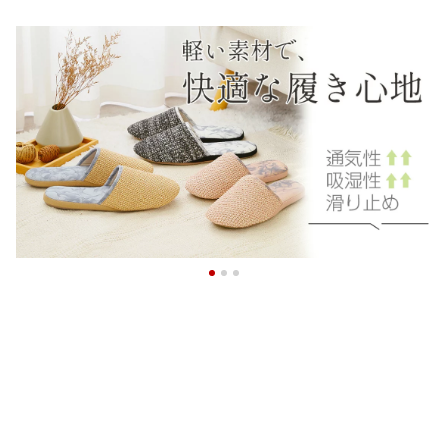
マ 寝巻き 両開き フルオ
スチューム 眼鏡 ネクタ
ト 総手植え 手植え レデ
ープン ワンタッチテープ
イ Tシャツー スカート 魔
ィース 女性用 医療用 フ
介助 入院 术後 点滴 介護
法の杖 大人 子供 魔法使
ルウイッグ 薄毛 白髪隠
用品 春 夏 男性 女性 大き
い コスプレ衣装 ハロウ
し つむじカバー 円形脱
いサイズ M L XL XXL ギ
ィン お揃い パーティー
毛症 抗がん剤 脱毛症 抜
フト プレゼント
衣装 学園祭 文化祭 格好
け毛 通気性 普段使い 小
いい 人気 祭り
顔効果 ウイッグ 婦人用