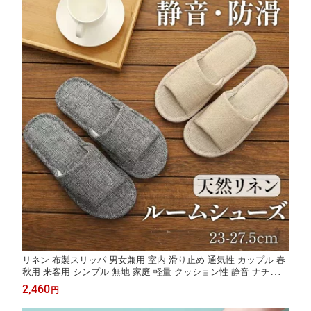
リネン 布製スリッパ 男女兼用 室内 滑り止め 通気性 カップル 春
秋用 来客用 シンプル 無地 家庭 軽量 クッション性 静音 ナチュラ
ル 北欧風 和風 ルームシューズ 耐久性 疲れにくい 歩きやすい 滑
2,460
円
りにくい オールシーズン 春・秋 洗える