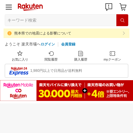
熊本県での地震による影響について
ようこそ 楽天市場へ
ログイン
会員登録
お気に入り
閲覧履歴
購入履歴
myクーポン
1,980円以上で日用品が送料無料