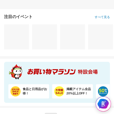
注目のイベント
すべて見る
食品と日用品がお
掲載アイテム全品
日
得！
20%以上OFF！
ポ