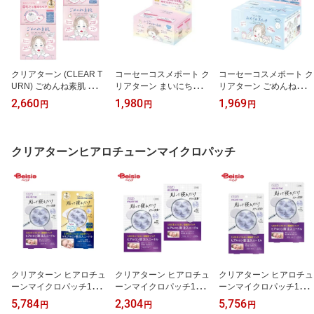
クリアターン (CLEAR T
コーセーコスメポート ク
コーセーコスメポート ク
URN) ごめんね素肌 スポ
リアターン まいにちごめ
リアターン ごめんね素肌
ットケアマスク 60枚×2
んね素肌マスク 30枚 | ク
おめざめスイッチマスク
2,660
1,980
1,969
円
円
円
個 | クリアターン ごめん
リアターン ごめんね素肌
30枚 | クリアターン ごめ
ね素肌 スポットケアマス
マスク 30枚 フェイスマ
んね素肌 おめざめスイッ
ク 60枚 2個 部分用 フェ
スク シートマスク 毎日
チマスク 30枚 フェイス
イスマスク シートマスク
毎日使える スキンケア
マスク シートマスク 朝
クリアターンヒアロチューンマイクロパッチ
集中ケア ポイントケア
保湿 うるおい 毛穴
用 時短 スキンケア 毛穴
ニキビ 肌荒れ まとめ買
ひきしめ うるおい 化粧
い お得
ノリ
クリアターン ヒアロチュ
クリアターン ヒアロチュ
クリアターン ヒアロチュ
ーンマイクロパッチ150
ーンマイクロパッチ1500
ーンマイクロパッチ1500
0/2000+（3回分）セット
2個セット | クリアターン
3回分 2個セット | クリア
5,784
2,304
5,756
円
円
円
| クリアターン ヒアロチ
ヒアロチューン マイクロ
ターン ヒアロチューン