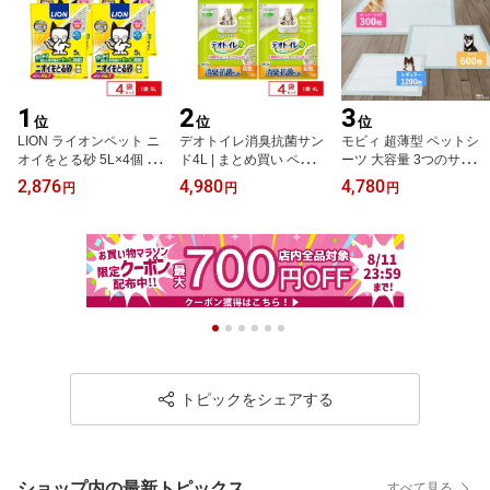
1
2
3
位
位
位
LION ライオンペット ニ
デオトイレ消臭抗菌サン
モビィ 超薄型 ペットシ
オイをとる砂 5L×4個 | ニ
ド4L | まとめ買い ペット
ーツ 大容量 3つのサイズ
オイをとる砂 猫砂 ベン
送料無料 猫砂 ねこ砂 鉱
レギュラーサイズ 1200
2,876
4,980
4,780
円
円
円
トナイト 消臭 抗菌 猫ト
物タイプ 飛び散らない
枚 ワイド 600枚 スーパ
イレ ネコ砂 まとめ買い
消臭 散らからない 抗菌
ーワイド 300枚 送料無料
大容量 ペット用品 ねこ
猫 トイレ ねこ
| ペットシーツ 薄型 レギ
砂
ュラー 大容量
トピックをシェアする
ショップ内の最新トピックス
すべて見る