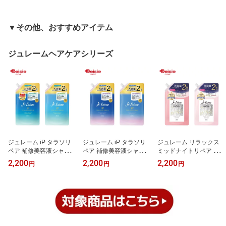
ューン マイクロパッチ 1
パッチ 1500 部分用シー
マイクロパッチ 1500 3
500 2000+ 3回分 セット
ト状美容液 パッチ 貼る
回分 部分用シート状美容
部分用シート状美容液 パ
美容液 ヒアルロン酸 集
液 パッチ 貼る美容液 ヒ
▼その他、おすすめアイテム
ッチ 貼る美容液 ヒアル
中ケア 目元 口元 乾燥 エ
アルロン酸 集中ケア 目
ロン酸 集中ケア 目元 口
イジングケア スペシャル
元 口元 乾燥 エイジング
元 乾燥 エイジングケア
ケア まとめ買い お得
ケア スペシャルケア ま
ジュレームヘアケアシリーズ
スペシャルケア
とめ買い お得
ジュレーム iP タラソリ
ジュレーム iP タラソリ
ジュレーム リラックス
ペア 補修美容液シャンプ
ペア 補修美容液シャンプ
ミッドナイトリペア シャ
ー/トリートメント(モイ
ー/トリートメント(ディ
ンプー/トリートメントつ
2,200
2,200
2,200
円
円
円
スト＆スムース)つめかえ
ープモイスト)つめかえ 6
めかえ(ストレート＆リッ
680mL | ジュレーム iP タ
80mL | ジュレーム iP タ
チ)680mL | ジュレーム
ラソリペア 補修美容液
ラソリペア 補修美容液
リラックス ミッドナイト
シャンプー トリートメン
シャンプー トリートメン
リペア シャンプー トリ
ト 詰替 モイスト スムー
ト 詰替 ディープモイス
ートメント 詰替 ストレ
ス 680mL ヘアケア 海藻
ト 680mL ヘアケア 海藻
ート リッチ 680mL ヘア
成分
成分
ケア