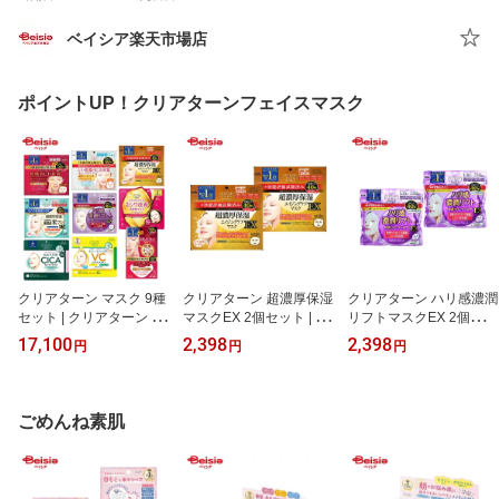
ベイシア楽天市場店
ポイントUP！クリアターンフェイスマスク
クリアターン マスク 9種
クリアターン 超濃厚保湿
クリアターン ハリ感濃潤
セット | クリアターン マ
マスクEX 2個セット | ク
リフトマスクEX 2個セッ
スク セット フェイスパ
リアターン 超濃厚保湿
ト | クリアターン ハリ感
17,100
2,398
2,398
円
円
円
ック シートマスク お試
マスクEX フェイスパッ
濃潤 リフト マスクEX フ
し 詰め合わせ 9種 スキン
ク シートマスク 保湿 乾
ェイスパック シートマス
ケア
燥肌 潤い スキンケア 大
ク エイジングケア スキ
容量 40枚 まとめ買い
ンケア 大容量 40枚 まと
ごめんね素肌
め買い