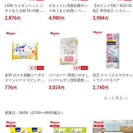
LION ライオンペット ニ
デオトイレ消臭抗菌サン
【ポイント5倍！8/10-31
オイをとる砂 5L×4個 | ニ
ド4L | まとめ買い ペット
迄】常陸化工 トイレに流
オイをとる砂 猫砂 ベン
送料無料 猫砂 ねこ砂 鉱
せる木製猫砂 6L× 6個 |
2,876
4,980
3,984
円
円
円
トナイト 消臭 抗菌 猫ト
物タイプ 飛び散らない
トイレ用品 まとめ買い
イレ ネコ砂 まとめ買い
消臭 散らからない 抗菌
ペット ネコ砂 ねこ砂 ネ
大容量 ペット用品 ねこ
猫 トイレ ねこ
コ砂 猫砂 ねこすな 大粒
砂
タイプ パワフル消臭 し
っかり固まる 消臭力 お
掃除 簡単 ひのきの香り
ペレット まとめ買い
友和 セスキ炭酸ソーダク
ジーエバー 環境にやさし
花王 クイックルマグネッ
リーンシートリビング 2
いパームヤシ洗剤柔軟剤
トワイパー1ペア
2枚×4個
入り900g×14個入 お買い
776
3,024
2,740
円
円
円
得 まとめ買い
もっと見る
更新日
：
08/06
（07/30〜08/05集計）