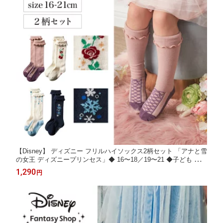
【Disney】 ディズニー フリルハイソックス2柄セット 「アナと雪
の女王 ディズニープリンセス」◆ 16〜18／19〜21 ◆子ども 子供
キッズ キッズ服 ソックス 通学 通園 ハイソックス フリル プリン
1,290
円
セス セット グッズ 発表会 まとめ買い セット 2柄