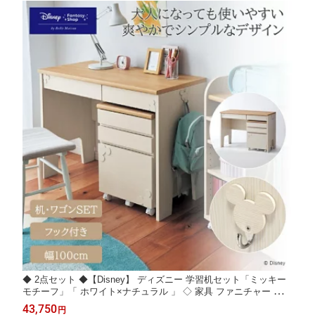
◆ 2点セット ◆【Disney】 ディズニー 学習机セット「ミッキー
モチーフ」「 ホワイト×ナチュラル 」 ◇ 家具 ファニチャー デス
ク 学習机 学習デスク デスク 机 新生活 小学生 子供部屋 ワゴン
43,750
円