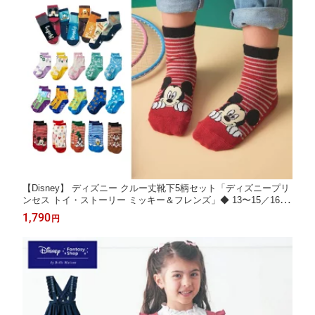
【Disney】 ディズニー クルー丈靴下5柄セット「ディズニープリ
ンセス トイ・ストーリー ミッキー＆フレンズ」◆ 13〜15／16〜
18／19〜21 ◆ ◇ 子ども 子供 キッズ 靴下 ソックス セット くつ
1,790
円
した 5柄セット セット クルー丈 まとめ買い 柄違い おしゃれ ◇
◇ ピクサー