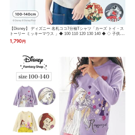
【Disney】 ディズニー 名札ココ7分袖Tシャツ「カーズ トイ・ス
トーリー ミッキーマウス 」◆ 100 110 120 130 140 ◆ ◇ 子供服
キッズ 男の子 七分袖 通園 通学 保育園 幼稚園 トイストーリー ト
1,790
円
ップス カットソー Tシャツ 名札 メンズ ピクサー