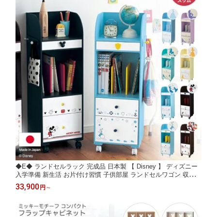
◆E◆ ランドセルラック 完成品 日本製 【 Disney 】 ディズニー
入学準備 新生活 お片付け習慣 子供部屋 ランドセルワゴン 収納
シンデレラ ラプンツェル アリエル ベル アナと雪の女王 カーズ
33,900
円
～
ミッキーマウス ドナルドダック チップ＆デール ランドセル収納
ワゴン