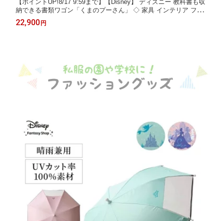
【ポイントUP!8/17 9:59まで】【Disney】 ディズニー 教科書も収
納できる書類ワゴン「くまのプーさん」 ◇ 家具 インテリア ファ
ニチャー ワゴン 収納ワゴン キャスターつき カート 新生活 ◇
22,900
円