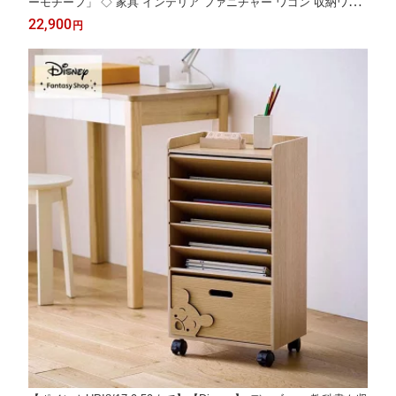
ーモチーフ」 ◇ 家具 インテリア ファニチャー ワゴン 収納ワゴ
ン キャスターつき カート 新生活 書類ワゴン ワゴン 新商品 教科
22,900
円
書 入園 入学 整理整頓 お片付け 小学生 子供 キッズ 大人