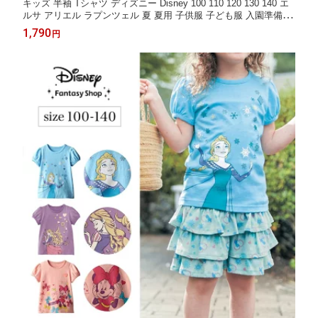
キッズ 半袖 Tシャツ ディズニー Disney 100 110 120 130 140 エ
ルサ アリエル ラプンツェル 夏 夏用 子供服 子ども服 入園準備 通
園 通学 ディズニープリンセス 半袖T トップス カットソー 薄くて
1,790
円
涼しい名札ココ半袖パフスリーブTシャツ