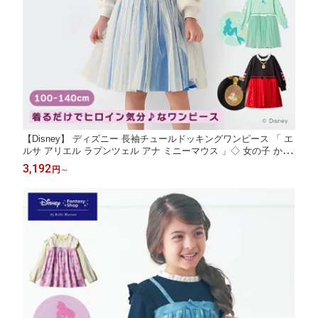
【Disney】 ディズニー 長袖チュールドッキングワンピース 「 エ
ルサ アリエル ラプンツェル アナ ミニーマウス 」◇ 女の子 かわ
いい ワンピース 子ども 子供 キッズ 服 コスチューム 長袖ワンピ
3,192
円
～
ース 冬 お出かけ 発表会 ハロウィン