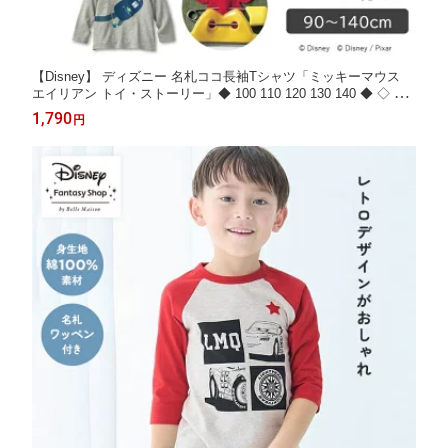
【Disney】 ディズニー 名札ココ長袖Tシャツ「ミッキーマウス
エイリアン トイ・ストーリー」◆ 100 110 120 130 140 ◆ ◇ 子
ども 子供 キッズ KIDS 子ども服 キッズ服 服 トップス Tシャツ
1,790
円
カットソー 長袖 トイストーリー 通園 通学 保育園 幼稚園 小学生
誕生日