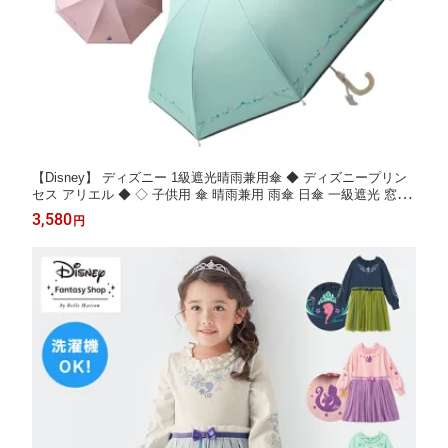
【Disney】 ディズニー 1級遮光晴雨兼用傘 ◆ ディズニープリン
セス アリエル ◆ ◇ 子供用 傘 晴雨兼用 雨傘 日傘 一級遮光 窓付
き キッズ 女の子 学校 置き傘 透明窓 UVカット 小学生 通学 日焼
3,580
円
け対策 ◇