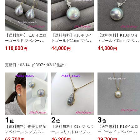
【送料無料】K18 イエロ
【送料無料】K18ホワイ
【送料無料】K18ホワイ
ーゴールド マベパールピ
トゴールド11mmマベパ
トゴールド11mmマベパ
アス ダイヤモンドドロッ
ール ペンダント（チェー
ール ペンダント（チェー
118,800
44,000
44,000
円
円
円
プシェイプ
ンなし）
ンなし）
更新日
：
03/14
（03/07〜03/13集計）
1
2
3
位
位
位
【送料無料】奄美大島産
【送料無料】K18 マベパ
【送料無料】K18イエロ
マベパール シンプルピア
ール スリムドロップ シ
ーゴールド マベパールペ
ス
ェイプ ペンダント（チェ
ンダント （チェーンな
62,700
46,200
29,700