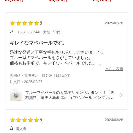
円
円
円
ーンなし）
し）
5
2025/02/28
ヨッチッチ6441
女性
60代
キレイなマベパールです。
迅速な発送と丁寧な梱包ありがとうごさいました。
ブルー系のマベパールをさがしていました。
価格もお手頃で、キレイなマベパールでした。
商品に大変満足しています。
さらに表示
また、機会があれば貴店を利用したいと思っています。
実用品・普段使い｜自分用｜はじめて
ありがとうございました。
注文日：2025/02/27
ブルーマベパールの人気デザインペンダント！【送
料無料】奄美大島産 13mm マベパール ペンダント 
（チェーンなし）
5
2024/03/28
購入者