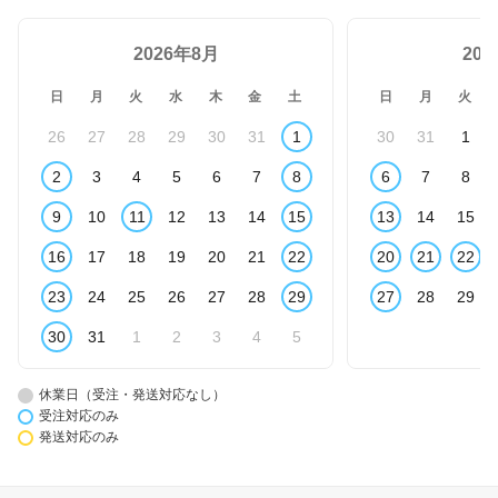
2026年8月
20
日
月
火
水
木
金
土
日
月
火
26
27
28
29
30
31
1
30
31
1
2
3
4
5
6
7
8
6
7
8
9
10
11
12
13
14
15
13
14
15
16
17
18
19
20
21
22
20
21
22
23
24
25
26
27
28
29
27
28
29
30
31
1
2
3
4
5
休業日（受注・発送対応なし）
受注対応のみ
発送対応のみ