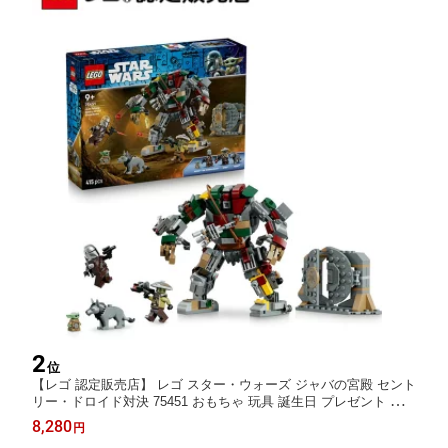
2
位
【レゴ 認定販売店】 レゴ スター・ウォーズ ジャバの宮殿 セント
リー・ドロイド対決 75451 おもちゃ 玩具 誕生日 プレゼント ブロ
ック 男の子 女の子 子供 75451
8,280
円