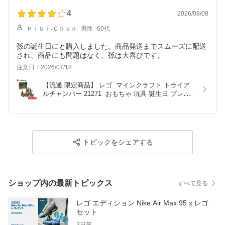
4
2026/08/08
Ｈｉｂｉ-Ｃｈａｎ
男性
60代
孫の誕生日にと購入しました。商品発送までスムーズに配送
され、商品にも問題はなく、孫は大喜びです。
注文日：2026/07/18
【流通 限定商品】 レゴ  マインクラフト トライア
ルチャンバー 21271  おもちゃ 玩具 誕生日 プレゼ
ント ブロック LEGO 男の子 女の子 子供 8歳 9歳 
10歳 小学生 マイクラ Minecraft グッズ ゲーム
トピックをシェアする
ショップ内の最新トピックス
すべて見る
レゴ エディション Nike Air Max 95 x レゴ
セット
3日前