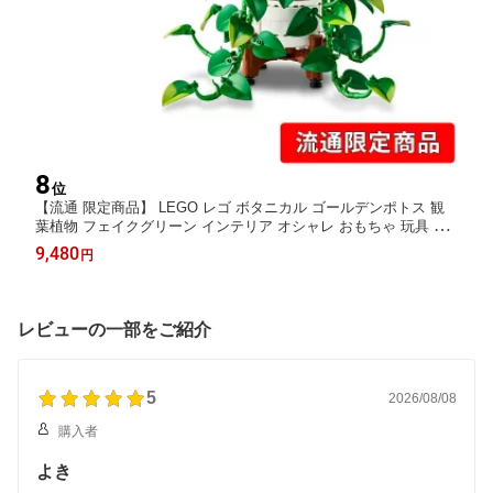
8
位
【流通 限定商品】 LEGO レゴ ボタニカル ゴールデンポトス 観
葉植物 フェイクグリーン インテリア オシャレ おもちゃ 玩具 誕
生日 プレゼント ブロック 11512
9,480
円
レビューの一部をご紹介
5
2026/08/08
購入者
よき