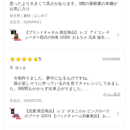
思ったより大きくて高さがあります。3階の屋根裏の本棚が
自分用｜趣味｜はじめて
注文日：2026/04/11
【ブランドチャネル 限定商品】 レゴ  アイコン チ
ューダー様式の街角 10350  おもちゃ 玩具 誕生日 
プレゼント ブロック LEGO  男性 女性
5
2026/08/08
購入者
今朝作りました。夢中になるものですね。
孫が楽しそうに作っているのを見てチャレンジしてみまし
た。3時間もかからず出来上がりました。
綺麗なピンクで玄関が華やかになりました。
さらに表示
チャームもありがとうございました。
注文日：2026/07/25
【流通 限定商品】 レゴ  ボタニカル ピンクのバラ
のブーケ 10374 【バックチャーム対象製品】 おも
ちゃ 玩具 誕生日 プレゼント ブロック LEGO  男性 
女性【母の日 父の日 オススメ】