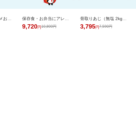
20％オフ★ジメジメおでかけもさらっと快適なファンシート（保冷剤2個付き）
保存食・お弁当にアレンジ無限大！無添加調理＆常温保存可能ミートボール50袋セット
骨取りあじ（無塩 2kg）フライや南蛮漬けにおすすめ【骨取り魚の飯田商店】
9,720
3,795
10,800円
7,590円
円
円
掲載アイテム全品20%以
日用品
品がお得！
上OFF！
バック
AL