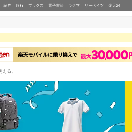
証券
銀行
ブックス
電子書籍
ラクマ
リーベイツ
楽天24
使える。