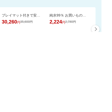
プレイマット付きで安心・快適な遊び空間
純水99％ お買いものパンダ！ おしりふき 80枚 24個
30,260
2,224
35,600円
2,780円
円
円
最大50%ポイント
この時間の注目ピックア
ップ
スーパーDEALをもっと見る