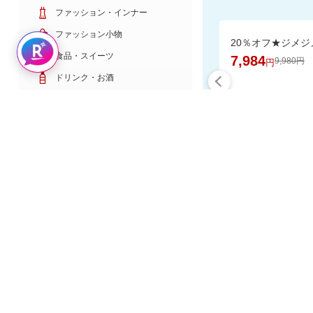
ファッション・インナー
ファッション小物
Rakuten AIで探す
食品・スイーツ
7,984
9,980円
円
ドリンク・お酒
日用雑貨・キッチン用品
コスメ・健康・医薬品
キッズ・ベビー・玩具
家電・TV・カメラ
食品と日用
PC・スマホ・通信
スポーツ・ゴルフ
車・バイク
インテリア・寝具・収納
楽天スーパーDE
ペット・花・DIY工具
サービス・リフォーム