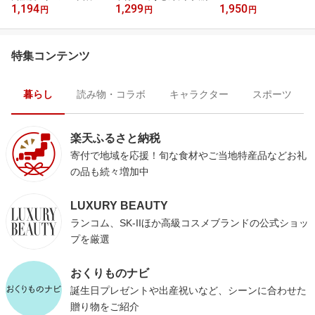
1,194
1,299
1,950
／
円
円
円
特集コンテンツ
暮らし
読み物・コラボ
キャラクター
スポーツ
楽天ふるさと納税
寄付で地域を応援！旬な食材やご当地特産品などお礼
の品も続々増加中
LUXURY BEAUTY
ランコム、SK-IIほか高級コスメブランドの公式ショッ
プを厳選
おくりものナビ
誕生日プレゼントや出産祝いなど、シーンに合わせた
贈り物をご紹介