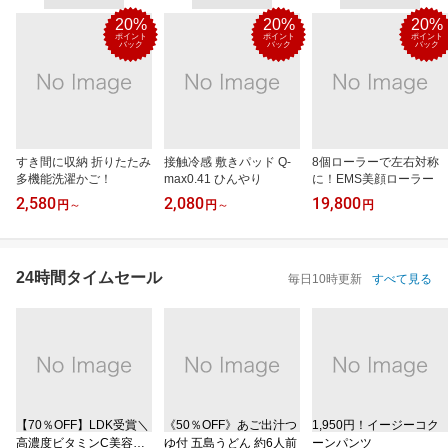
20%
20%
20%
ポイント
ポイント
ポイント
バック
バック
バック
すき間に収納 折りたたみ
接触冷感 敷きパッド Q-
8個ローラーで左右対称
多機能洗濯かご！
max0.41 ひんやり
に！EMS美顔ローラー
2,580
2,080
19,800
円
～
円
～
円
24時間タイムセール
毎日10時更新
すべて見る
【70％OFF】LDK受賞＼
《50％OFF》あご出汁つ
1,950円！イージーコク
高濃度ビタミンC美容液
ゆ付 五島うどん 約6人前
ーンパンツ