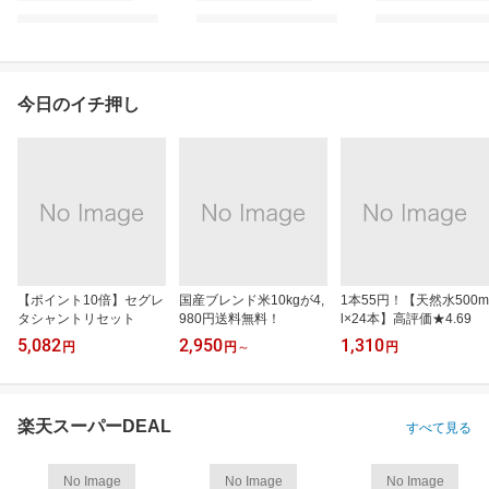
今日のイチ押し
【ポイント10倍】セグレ
国産ブレンド米10kgが4,
1本55円！【天然水500m
タシャントリセット
980円送料無料！
l×24本】高評価★4.69
5,082
2,950
1,310
円
円
～
円
楽天スーパーDEAL
すべて見る
No Image
No Image
No Image