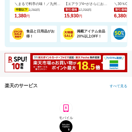
＼まるで料亭の味！／九州産あご厳選使用「五縁のあご入りだし」
【エアラブ4+がさらにお得に！数量限定でポーチプレゼントも】エアラブ5/4+ 2個セット
2,760円
17,700円
9,
半額以下
割引価格
割引価格
1,380
15,930
6,380
円
円
円
食品と日用品がお
掲載アイテム全品
日
得！
20%以上OFF！
ポ
楽天のサービス
すべて見る
モバイル