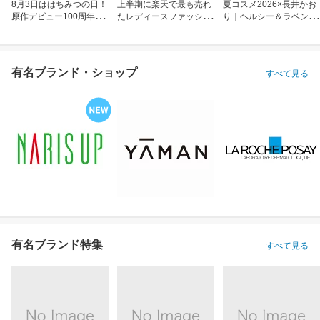
8月3日ははちみつの日！
上半期に楽天で最も売れ
夏コスメ2026×長井かお
原作デビュー100周年も
たレディースファッショ
り｜ヘルシー＆ラベンダ
お祝い
ン
ーメイク
有名ブランド・ショップ
すべて見る
有名ブランド特集
すべて見る