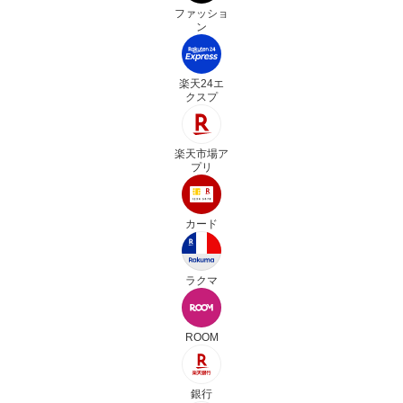
ファッショ
ン
楽天24エ
クスプ
楽天市場ア
プリ
カード
ラクマ
ROOM
銀行