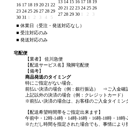
13
14
15
16
17
18
19
16
17
18
19
20
21
22
20
21
22
23
24
25
26
23
24
25
26
27
28
29
27
28
29
30
1
2
3
30
31
1
2
3
4
5
■
休業日（受注・発送対応なし）
■
受注対応のみ
■
発送対応のみ
宅配便
【業者】 佐川急便
【配送サービス名】飛脚宅配便
【備考】
商品発送のタイミング
特にご指定がない場合、
前払い決済の場合（例：銀行振込） ⇒ご入金確
上記以外の決済の場合（例：クレジットカード）
※前払い決済の場合は、お客様のご入金タイミン
【配送希望時間帯をご指定出来ます】
午前中・12時-14時・14時-16時・16時-18時・18時-
※ただし時間を指定された場合でも、事情により