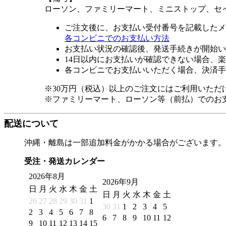
ローソン、ファミリーマート、ミニストップ、セ
ご注文後に、お支払い受付番号を記載したメ
各コンビニでのお支払い方法
お支払い状況の確認後、発送手続きが開始い
14日以内にお支払いが確認できない場合、
各コンビニでお支払いいただく場合、決済手
※30万円（税込）以上のご注文にはご利用いただ
※ファミリーマート、ローソン等（前払）でのお
配送について
沖縄・離島は一部追加料金がかかる場合がございます。
受注・発送カレンダー
2026年8月
2026年9月
日
月
火
水
木
金
土
日
月
火
水
木
金
土
26
27
28
29
30
31
1
30
31
1
2
3
4
5
2
3
4
5
6
7
8
6
7
8
9
10
11
12
9
10
11
12
13
14
15