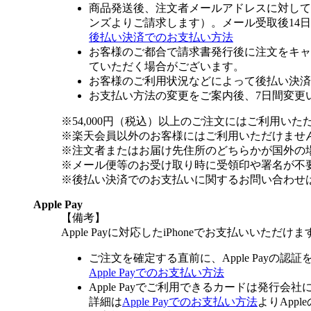
商品発送後、注文者メールアドレスに対して
ンズよりご請求します）。メール受取後14
後払い決済でのお支払い方法
お客様のご都合で請求書発行後に注文をキャ
ていただく場合がございます。
お客様のご利用状況などによって後払い決済
お支払い方法の変更をご案内後、7日間変更
※54,000円（税込）以上のご注文にはご利用いた
※楽天会員以外のお客様にはご利用いただけませ
※注文者またはお届け先住所のどちらかが国外の
※メール便等のお受け取り時に受領印や署名が不
※後払い決済でのお支払いに関するお問い合わせ
Apple Pay
【備考】
Apple Payに対応したiPhoneでお支払いいただけま
ご注文を確定する直前に、Apple Payの認
Apple Payでのお支払い方法
Apple Payでご利用できるカードは発行会
詳細は
Apple Payでのお支払い方法
よりApp