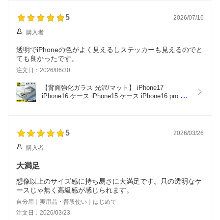
plus iPhone14 ケース iP
リア かわいい iPhone12
ax ケース iphone14 plus
hone14Pro ケース iPhon
耐衝撃 iPhone11 ケース i
iPhone12 iPhone13 pro
e13 ケース iPhone13Pro
5
Phone12 pro ケース iPh
ケース クリア iPhone13
2026/07/16
iPhone13 mini iPhone12
one XR iphone11 pro ア
mini pro max iPhone12
購入者
mini iPhone12 pro ケー
イフォン 17 16 15 14 12
ケース mini iPhone 13 pr
ス おしゃれ
13 11 pro ケース 透明 カ
o ケース 透明 カバー 耐
透明でiPhoneの色がよく見えるしステッカーも見えるのでと
バー
衝撃
ても良かったです。
注文日：2026/06/30
【背面強化ガラス 光沢/マット】 iPhone17 
iPhone16 ケース iPhone15 ケース iPhone16 pro 
max ケース iPhone14 pro max ケース iphone14 
plus iPhone12 iPhone13 pro ケース クリア 
iPhone13 mini pro max iPhone12 ケース mini 
iPhone 13 pro ケース 透明 カバー 耐衝撃
5
2026/03/26
購入者
大満足
想像以上のサイズ感に持ち易さに大満足です。只の透明なケ
ースじゃ無く高級感が感じられます。
自分用｜実用品・普段使い｜はじめて
注文日：2026/03/23