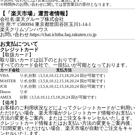
※お問い合わせには1営業日以内に返信します。
※時間外のお問い合わせに関しては翌営業日の受付となります。
【「楽天市場」運営者情報】
会社名:楽天グループ株式会社
住 所:〒1580094 東京都世田谷区玉川1-14-1
楽天クリムゾンハウス
お問い合わせ:https://chat.ichiba.faq.rakuten.co.jp
お支払について
クレジットカード
【取扱カード】
取り扱いカードは以下のとおりです。
すべてのカード会社で、一括払いが可能となっております。
カード会社
支払方法
VISA
リボ,分割（3,5,6,10,12,15,18,20,24 回が可能です）
MASTER
リボ,分割（3,5,6,10,12,15,18,20,24 回が可能です）
JCB
リボ,分割（3,5,6,10,12,15,18,20,24 回が可能です）
Diners
リボ
AMEX
分割（3,5,6,10,12,15,18,20,24 回が可能です）
【備考】
お客様のご利用状況などによってクレジットカードがご利用い
ただけない場合、楽天市場がクレジットカード情報やお支払い
方法の変更をご案内、またはご注文をキャンセルいたします。
クレジットカード情報またはお支払い方法の変更をご案内後、
7日間変更いただけない場合、楽天市場が自動でご注文をキャ
ンセルいたします。