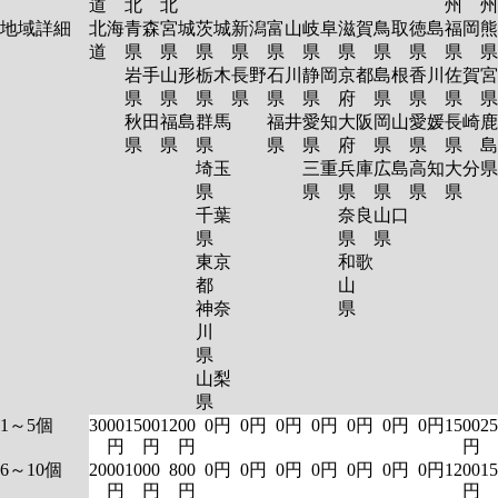
道
北
北
州
州
地域詳細
北海
青森
宮城
茨城
新潟
富山
岐阜
滋賀
鳥取
徳島
福岡
熊
道
県
県
県
県
県
県
県
県
県
県
岩手
山形
栃木
長野
石川
静岡
京都
島根
香川
佐賀
宮
県
県
県
県
県
県
府
県
県
県
秋田
福島
群馬
福井
愛知
大阪
岡山
愛媛
長崎
鹿
県
県
県
県
県
府
県
県
県
島
埼玉
三重
兵庫
広島
高知
大分
県
県
県
県
県
県
千葉
奈良
山口
県
県
県
東京
和歌
都
山
神奈
県
川
県
山梨
県
1～5個
3000
1500
1200
0円
0円
0円
0円
0円
0円
0円
1500
25
円
円
円
円
6～10個
2000
1000
800
0円
0円
0円
0円
0円
0円
0円
1200
15
円
円
円
円