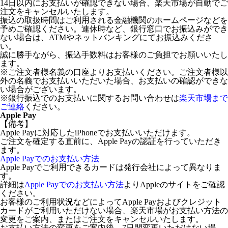
14日以内にお支払いが確認できない場合、楽天市場が自動でご
注文をキャンセルいたします。
振込の取扱時間はご利用される金融機関のホームページなどを
予めご確認ください。連休時など、銀行窓口でお振込みができ
ない場合は、ATMやネットバンキングにてお振込みくださ
い。
誠に勝手ながら、振込手数料はお客様のご負担でお願いいたし
ます。
※ご注文者様名義の口座よりお支払いください。ご注文者様以
外の名義でお支払いいただいた場合、お支払いの確認ができな
い場合がございます。
※銀行振込でのお支払いに関するお問い合わせは
楽天市場まで
ご連絡
ください。
Apple Pay
【備考】
Apple Payに対応したiPhoneでお支払いいただけます。
ご注文を確定する直前に、Apple Payの認証を行っていただき
ます。
Apple Payでのお支払い方法
Apple Payでご利用できるカードは発行会社によって異なりま
す。
詳細は
Apple Payでのお支払い方法
よりAppleのサイトをご確認
ください。
お客様のご利用状況などによってApple Payおよびクレジット
カードがご利用いただけない場合、楽天市場がお支払い方法の
変更をご案内、またはご注文をキャンセルいたします。
お支払い方法の変更をご案内後、7日間変更いただけない場