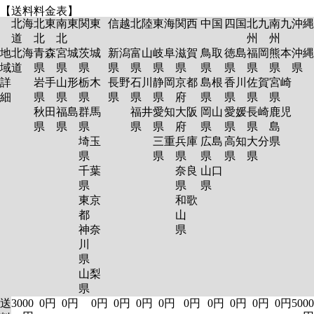
【送料料金表】
北海
北東
南東
関東
信越
北陸
東海
関西
中国
四国
北九
南九
沖縄
道
北
北
州
州
地
北海
青森
宮城
茨城
新潟
富山
岐阜
滋賀
鳥取
徳島
福岡
熊本
沖縄
域
道
県
県
県
県
県
県
県
県
県
県
県
県
詳
岩手
山形
栃木
長野
石川
静岡
京都
島根
香川
佐賀
宮崎
細
県
県
県
県
県
県
府
県
県
県
県
秋田
福島
群馬
福井
愛知
大阪
岡山
愛媛
長崎
鹿児
県
県
県
県
県
府
県
県
県
島
埼玉
三重
兵庫
広島
高知
大分
県
県
県
県
県
県
県
千葉
奈良
山口
県
県
県
東京
和歌
都
山
神奈
県
川
県
山梨
県
送
3000
0円
0円
0円
0円
0円
0円
0円
0円
0円
0円
0円
5000