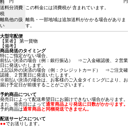
円
円
料
送料分消費
この料金には消費税が 含まれています。
税
離島他の扱
離島・一部地域は追加送料がかかる場合がありま
い
す。
大型宅配便
【業者】 第一貨物
【備考】
商品発送のタイミング
特にご指定がない場合、
前払い決済の場合（例：銀行振込） ⇒ご入金確認後、２営業
日に発送いたします。
上記以外の決済の場合（例：クレジットカード） ⇒ご注文確
認後、２営業日に発送いたします。
※前払い決済の場合は、お客様のご入金タイミングにより、お
届け予定日が前後することがございます。
予約商品について
発売日によって配送希望日にお届けできない場合があります。
また、発売日によって
通常商品より発送に日数がかかります。
予約商品は
通常商品と同梱発送できません。
配送サービスについて
●●
でお送りします。