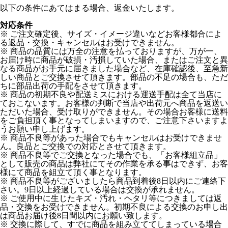
以下の条件にあてはまる場合、返金いたします。
対応条件
※ ご注文確定後、サイズ・イメージ違いなどお客様都合によ
る返品・交換・キャンセルはお受けできません。
※ 商品の品質には万全の注意を払っておりますが、万が一、
お届け時に商品が破損・汚損していた場合、またはご注文と異
なる商品がお手元に届きました場合など、在庫確認後、至急新
しい商品とご交換させて頂きます。部品の不足の場合も、ただ
ちに部品出荷の手配をさせて頂きます。
※ 商品の初期不良や配送ミスにおける運送手配は全て当店に
ておこないます。お客様の判断で当店や出荷元へ商品を返送い
ただいた場合、受け取りができません。その場合お客様に送料
をご負担頂く事となってしまいますので、ご注意下さいますよ
うお願い申し上げます。
※ 商品不良等があった場合でもキャンセルはお受けできませ
ん。良品とご交換での対応とさせて頂きます。
※ 商品不良等でご交換となった場合でも、「お客様組立品」
として販売の商品は弊社にてその作業を承る事はできず、お客
様にて商品を組立て頂く事となります。
※ 商品不良等がございましたら商品到着後8日以内にご連絡下
さい。9日以上経過している場合は交換が承れません。
※ ご使用中に生じたキズ・汚れ・ヘタリ等につきましては返
品・交換をお受けできません。初期不良による交換のお申し出
は商品お届け後8日間以内にお願い致します。
※ 交換に際して、すでに商品を組み立ててしまっている場合