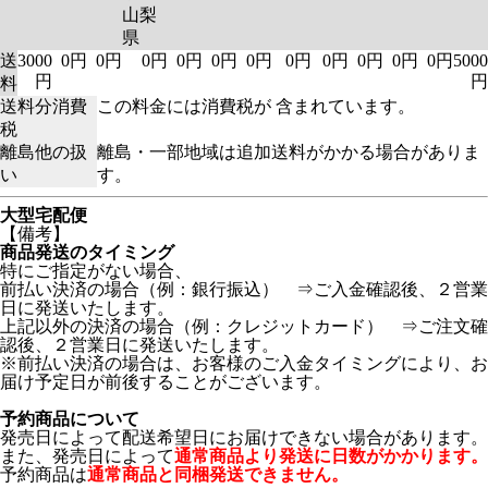
山梨
県
送
3000
0円
0円
0円
0円
0円
0円
0円
0円
0円
0円
0円
5000
円
円
料
送料分消費
この料金には消費税が 含まれています。
税
離島他の扱
離島・一部地域は追加送料がかかる場合がありま
い
す。
大型宅配便
【備考】
商品発送のタイミング
特にご指定がない場合、
前払い決済の場合（例：銀行振込） ⇒ご入金確認後、２営業
日に発送いたします。
上記以外の決済の場合（例：クレジットカード） ⇒ご注文確
認後、２営業日に発送いたします。
※前払い決済の場合は、お客様のご入金タイミングにより、お
届け予定日が前後することがございます。
予約商品について
発売日によって配送希望日にお届けできない場合があります。
また、発売日によって
通常商品より発送に日数がかかります。
予約商品は
通常商品と同梱発送できません。