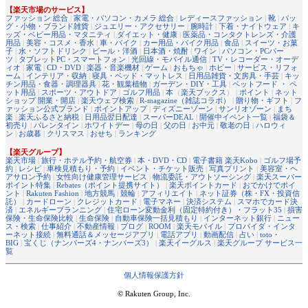
【楽天市場のサービス】
ファッション 総合
|
家電・パソコン・カメラ 総合
|
レディースファッション
|
靴
|
バッ
グ・小物・ブランド雑貨
|
ジュエリー・アクセサリー
|
腕時計
|
下着・ナイトウェア
|
キ
ッズ・ベビー用品・マタニティ
|
ダイエット・健康
|
医薬品・コンタクトレンズ・介護
用品
|
美容・コスメ・香水
|
車・バイク
|
カー用品・バイク用品
|
食品
|
スイーツ・お菓
子
|
水・ソフトドリンク
|
ビール・洋酒
|
日本酒・焼酎
|
ワイン
|
パソコン・PCパー
ツ
|
タブレットPC・スマートフォン
|
光回線・モバイル通信
|
TV・レコーダー・オーデ
ィオ
|
家電
|
CD・DVD
|
楽器・音楽機材
|
ゲーム
|
おもちゃ
|
ホビー
|
サービス・リフォ
ーム
|
インテリア・収納
|
寝具・ベッド・マットレス
|
日用品雑貨・文房具・手芸
|
キッ
チン用品・食器・調理器具
|
花・観葉植物
|
ガーデン・DIY・工具
|
ペットフード ・ ペ
ット用品
|
スポーツ・アウトドア
|
ゴルフ用品
|
本
（
楽天ブックス
） |
ポイント
|
ネット
ショップ 開業・開店
|
楽天ウェブ検索
|
R-magazine（雑誌コラボ）
|
贈り物・ギフト
|
フ
ァッション公式ブランド
|
ポイントアップ
|
ディズニーゾーン
|
サンリオゾーン
|
まち
楽
|
楽天ふるさと納税
|
日用品翌日配達
|
スーパーDEAL
|
開催中イベント一覧
|
福袋＆
初売り
|
バレンタイン
|
ホワイトデー
|
母の日
|
父の日
|
お中元
|
敬老の日
|
ハロウィ
ン
|
お歳暮
|
クリスマス
|
おせち
|
ランキング
【楽天グループ】
楽天市場
|
旅行・ホテル予約・航空券
|
本・DVD・CD
|
電子書籍 楽天Kobo
|
ゴルフ場予
約
|
レシピ
|
車検見積もり・予約
|
イベント・チケット販売
|
写真プリント
|
美容室・ヘ
アサロン予約
|
女性向け健康管理サービス
|
物流委託・アウトソーシング
|
楽天スーパー
ポイント特集
|
Rebates（ポイント提携サイト）
|
楽天ポイントカード
|
おでかけでポイ
ント
|
Rakuten Fashion
|
地方競馬
|
競輪
|
アフィリエイト
|
ネット証券（株・FX・投資信
託）
|
カードローン
|
クレジットカード
|
電子マネー
|
決済システム
|
スマホでカード決
済
|
エネルギープランニング
|
住宅ローン変動金利（固定特約付き）・フラット35
|
損害
保険・生命保険比較
|
生命保険
|
自動車保険一括見積もり
|
インターネット銀行
|
ニュー
ス・検索
|
仕事紹介
|
不動産情報
|
ブログ
|
ROOM
|
楽天モバイル
|
プロバイダ・インタ
ーネット接続
|
無料通話＆メッセージアプリ
|
電話アプリ
|
動画配信
|
占い
|
toto・
BIG
|
宝くじ（ナンバーズ4・ナンバーズ3）
|
楽天イーグルス
|
楽天グループ サービス一
覧
個人情報保護方針
© Rakuten Group, Inc.