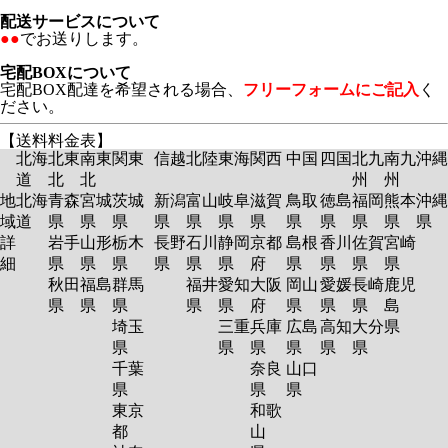
配送サービスについて
●●
でお送りします。
宅配BOXについて
宅配BOX配達を希望される場合、
フリーフォームにご記入
く
ださい。
【送料料金表】
北海
北東
南東
関東
信越
北陸
東海
関西
中国
四国
北九
南九
沖縄
道
北
北
州
州
地
北海
青森
宮城
茨城
新潟
富山
岐阜
滋賀
鳥取
徳島
福岡
熊本
沖縄
域
道
県
県
県
県
県
県
県
県
県
県
県
県
詳
岩手
山形
栃木
長野
石川
静岡
京都
島根
香川
佐賀
宮崎
細
県
県
県
県
県
県
府
県
県
県
県
秋田
福島
群馬
福井
愛知
大阪
岡山
愛媛
長崎
鹿児
県
県
県
県
県
府
県
県
県
島
埼玉
三重
兵庫
広島
高知
大分
県
県
県
県
県
県
県
千葉
奈良
山口
県
県
県
東京
和歌
都
山