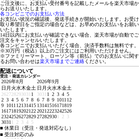
ご注文後に、お支払い受付番号を記載したメールを楽天市場か
らお送りいたします。
各コンビニでのお支払い方法
お支払い状況の確認後、発送手続きが開始いたします。お受け
取り希望日をご指定の場合などは、お早めのお支払いをお願い
いたします。
14日以内にお支払いが確認できない場合、楽天市場が自動でご
注文をキャンセルいたします。
各コンビニでお支払いいただく場合、決済手数料は無料です。
※30万円（税込）以上のご注文にはご利用いただけません。
※ファミリーマート、ローソン等（前払）でのお支払いに関す
るお問い合わせは
楽天市場までご連絡
ください。
配送について
受注・発送カレンダー
2026年8月
2026年9月
日
月
火
水
木
金
土
日
月
火
水
木
金
土
26
27
28
29
30
31
1
30
31
1
2
3
4
5
2
3
4
5
6
7
8
6
7
8
9
10
11
12
9
10
11
12
13
14
15
13
14
15
16
17
18
19
16
17
18
19
20
21
22
20
21
22
23
24
25
26
23
24
25
26
27
28
29
27
28
29
30
1
2
3
30
31
1
2
3
4
5
■
休業日（受注・発送対応なし）
■
受注対応のみ