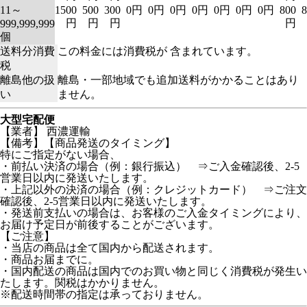
11～
1500
500
300
0円
0円
0円
0円
0円
0円
0円
800
8
円
円
円
円
999,999,999
個
送料分消費
この料金には消費税が 含まれています。
税
離島他の扱
離島・一部地域でも追加送料がかかることはあり
い
ません。
大型宅配便
【業者】 西濃運輸
【備考】【商品発送のタイミング】
特にご指定がない場合、
・前払い決済の場合（例：銀行振込） ⇒ご入金確認後、2-5
営業日以内に発送いたします。
・上記以外の決済の場合（例：クレジットカード） ⇒ご注文
確認後、2-5営業日以内に発送いたします。
・発送前支払いの場合は、お客様のご入金タイミングにより、
お届け予定日が前後することがございます。
【ご注意】
・当店の商品は全て国内から配送されます。
・商品お届までに。
・国内配送の商品は国内でのお買い物と同じく消費税が発生い
たします。関税はかかりません。
※配送時間帯の指定は承っておりません。