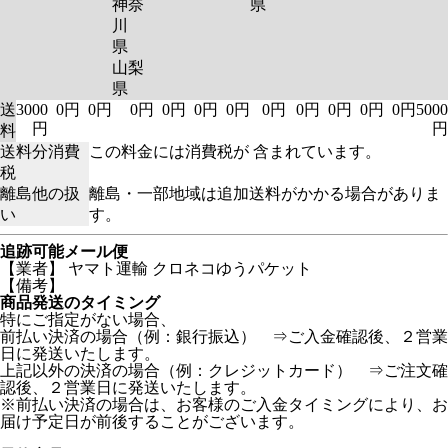
神奈
県
川
県
山梨
県
送
3000
0円
0円
0円
0円
0円
0円
0円
0円
0円
0円
0円
5000
円
円
料
送料分消費
この料金には消費税が 含まれています。
税
離島他の扱
離島・一部地域は追加送料がかかる場合がありま
い
す。
追跡可能メール便
【業者】 ヤマト運輸 クロネコゆうパケット
【備考】
商品発送のタイミング
特にご指定がない場合、
前払い決済の場合（例：銀行振込） ⇒ご入金確認後、２営業
日に発送いたします。
上記以外の決済の場合（例：クレジットカード） ⇒ご注文確
認後、２営業日に発送いたします。
※前払い決済の場合は、お客様のご入金タイミングにより、お
届け予定日が前後することがございます。