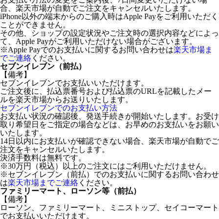
合、楽天市場が自動でご注文をキャンセルいたします。
iPhone以外の端末からのご購入時はApple Payをご利用いただく
ことができません。
その他、ショップの設定状況やご注文時の選択内容などによっ
て、Apple Payがご利用いただけない場合がございます。
※Apple Payでのお支払いに関するお問い合わせは
楽天市場ま
でご連絡
ください。
セブンイレブン（前払）
【備考】
セブンイレブンでお支払いいただけます。
ご注文後に、払込票番号および払込票のURLを記載したメー
ルを楽天市場からお送りいたします。
セブンイレブンでのお支払い方法
お支払い状況の確認後、発送手続きが開始いたします。お受け
取り希望日をご指定の場合などは、お早めのお支払いをお願い
いたします。
14日以内にお支払いが確認できない場合、楽天市場が自動でご
注文をキャンセルいたします。
決済手数料は無料です。
※30万円（税込）以上のご注文にはご利用いただけません。
※セブンイレブン（前払）でのお支払いに関するお問い合わせ
は
楽天市場までご連絡
ください。
ファミリーマート、ローソン等（前払）
【備考】
ローソン、ファミリーマート、ミニストップ、セイコーマート
でお支払いいただけます。