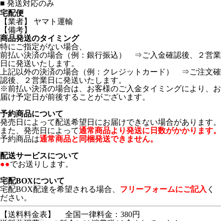
■
発送対応のみ
宅配便
【業者】 ヤマト運輸
【備考】
商品発送のタイミング
特にご指定がない場合、
前払い決済の場合（例：銀行振込） ⇒ご入金確認後、２営業
日に発送いたします。
上記以外の決済の場合（例：クレジットカード） ⇒ご注文確
認後、２営業日に発送いたします。
※前払い決済の場合は、お客様のご入金タイミングにより、お
届け予定日が前後することがございます。
予約商品について
発売日によって配送希望日にお届けできない場合があります。
また、発売日によって
通常商品より発送に日数がかかります。
予約商品は
通常商品と同梱発送できません。
配送サービスについて
●●
でお送りします。
宅配BOXについて
宅配BOX配達を希望される場合、
フリーフォームにご記入
く
ださい。
【送料料金表】
全国一律料金：380円