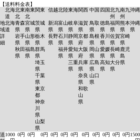
【送料料金表】
北海
北東
南東
関東
信越
北陸
東海
関西
中国
四国
北九
南九
沖縄
道
北
北
州
州
地
北海
青森
宮城
茨城
新潟
富山
岐阜
滋賀
鳥取
徳島
福岡
熊本
沖縄
域
道
県
県
県
県
県
県
県
県
県
県
県
県
詳
岩手
山形
栃木
長野
石川
静岡
京都
島根
香川
佐賀
宮崎
細
県
県
県
県
県
県
府
県
県
県
県
秋田
福島
群馬
福井
愛知
大阪
岡山
愛媛
長崎
鹿児
県
県
県
県
県
府
県
県
県
島
埼玉
三重
兵庫
広島
高知
大分
県
県
県
県
県
県
県
千葉
奈良
山口
県
県
県
東京
和歌
都
山
神奈
県
川
県
山梨
県
送
1000
0円
0円
0円
0円
0円
0円
0円
0円
0円
0円
0円
1500