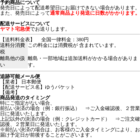
予約商品について
発売日によって配送希望日にお届けできない場合があります。
また、発売日によって
通常商品より発送に日数がかかります。
配送サービスについて
ヤマト宅急便
でお送りします。
【送料料金表】
全国一律料金：380円
送料分消費
この料金には消費税が 含まれています。
税
離島他の扱
離島・一部地域は追加送料がかかる場合がありま
い
す。
追跡可能メール便
【業者】 日本郵便
【配送サービス名】ゆうパケット
【備考】
商品発送のタイミング
特にご指定がない場合、
前払い決済の場合（例：銀行振込） ⇒ご入金確認後、２営業
日に発送いたします。
上記以外の決済の場合（例：クレジットカード） ⇒ご注文確
認後、２営業日に発送いたします。
※前払い決済の場合は、お客様のご入金タイミングにより、お
届け予定日が前後することがございます。