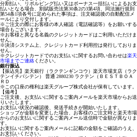
分割払い、リボルビング払い又はボーナス一括払いによるお支
払いとなる場合、割賦販売法第30条2の3第4項、同法施行規則
第54条1項各号に定められた事項は、注文確認後の自動配信メ
ールにより交付します。
※ご注文の際にお客様の本人確認（電話確認等）をお願いする
場合もございます。
※お客様と異なる名義のクレジットカードはご利用いただけま
せん。
※決済システム上、クレジットカード利用控は発行しておりま
せん。
※クレジットカードでのお支払いに関するお問い合わせは
楽天
市場までご連絡
ください。
銀行振込
【振込先】楽天銀行（ラクテンギンコウ）楽天市場支店（ラク
テンイチバシテン） 普通 2880230 ラクテン（ＢＥＳＴＢＯＡ
ＲＤ
※この口座の権利は楽天グループ株式会社が保有しています。
【備考】
ご注文後、お支払いに関するご案内メールを楽天市場からお送
りいたします。
お支払い状況の確認後、発送手続きが開始いたします。
ショップが金額を変更した場合、お客様のご注文時と楽天市場
からのお支払いに関するご案内メール送信時で金額が異なりま
す。
お支払いに関するご案内メールに記載の金額をご確認のうえ、
お支払いください。