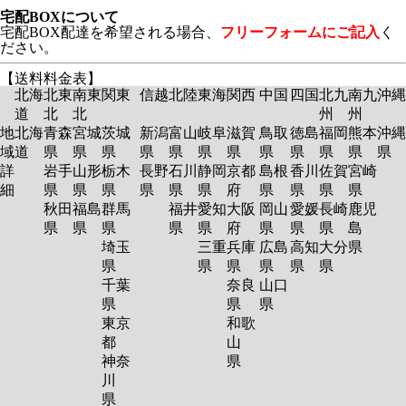
宅配BOXについて
宅配BOX配達を希望される場合、
フリーフォームにご記入
く
ださい。
【送料料金表】
北海
北東
南東
関東
信越
北陸
東海
関西
中国
四国
北九
南九
沖縄
道
北
北
州
州
地
北海
青森
宮城
茨城
新潟
富山
岐阜
滋賀
鳥取
徳島
福岡
熊本
沖縄
域
道
県
県
県
県
県
県
県
県
県
県
県
県
詳
岩手
山形
栃木
長野
石川
静岡
京都
島根
香川
佐賀
宮崎
細
県
県
県
県
県
県
府
県
県
県
県
秋田
福島
群馬
福井
愛知
大阪
岡山
愛媛
長崎
鹿児
県
県
県
県
県
府
県
県
県
島
埼玉
三重
兵庫
広島
高知
大分
県
県
県
県
県
県
県
千葉
奈良
山口
県
県
県
東京
和歌
都
山
神奈
県
川
県