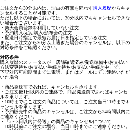
ご注文から30分以内は、理由の有無を問わず
購入履歴
からキャ
ンセルすることが可能です。
ただし以下の場合においては、30分以内でもキャンセルできな
い場合がございます。
・楽天会員登録を利用していない注文
・予約購入/定期購入/頒布会の注文
・配送日時指定で最短お届け日を指定している注文
また、ご注文から30分以上過ぎた場合のキャンセルは、以下の
対応条件をご確認ください。
対応条件
購入履歴のステータスが「店舗確認済み/発送準備中/お支払い
方法変更待ち/お支払い手続き待ち/お支払い手続き中」で、
下記対応可能期間までに電話、またはメールにてご連絡いただ
いた場合
・商品発送前であれば、キャンセルを承ります。
・ご注文後1日以内のご連絡で、商品発送前であればキャンセ
ルを承ります。
・10時までにご注文の商品については、ご注文当日11時までキ
ャンセルを承ります。
・予約販売中の商品のキャンセルは、ご注文から24時間以内に
ご連絡ください。
・「2～3日以内に発送」の商品のキャンセルについて
10時以前にご注文の場合、当日11時までにご連絡ください。