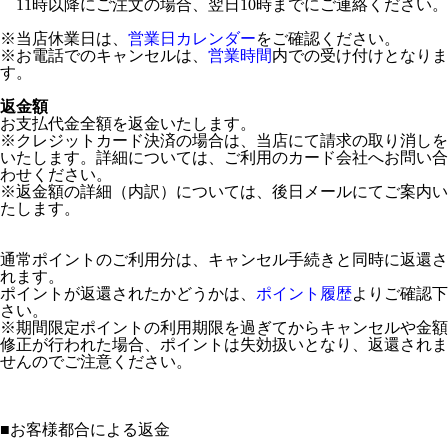
11時以降にご注文の場合、翌日10時までにご連絡ください。
※当店休業日は、
営業日カレンダー
をご確認ください。
※お電話でのキャンセルは、
営業時間
内での受け付けとなりま
す。
返金額
お支払代金全額を返金いたします。
※クレジットカード決済の場合は、当店にて請求の取り消しを
いたします。詳細については、ご利用のカード会社へお問い合
わせください。
※返金額の詳細（内訳）については、後日メールにてご案内い
たします。
通常ポイントのご利用分は、キャンセル手続きと同時に返還さ
れます。
ポイントが返還されたかどうかは、
ポイント履歴
よりご確認下
さい。
※期間限定ポイントの利用期限を過ぎてからキャンセルや金額
修正が行われた場合、ポイントは失効扱いとなり、返還されま
せんのでご注意ください。
■
お客様都合による返金