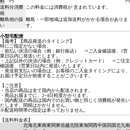
円
円
料
送料分消費
この料金には消費税が 含まれています。
税
離島他の扱
離島・一部地域は追加送料がかかる場合がありま
い
す。
小型宅配便
【備考】【商品発送のタイミング】
特にご指定がない場合、
・前払い決済の場合（例：銀行振込） ⇒ご入金確認後、1営
業日以内に発送いたします。
・上記以外の決済の場合（例：クレジットカード） ⇒ご注文
確認後、1営業日以内に発送いたします。
・発送前支払いの場合は、お客様のご入金タイミングにより、
お届け予定日が前後することがございます。
【ご注意】
・当店の商品は全て国内から配送されます。
・商品お届までに、2~4日程度かかります。
・国内配送の商品は国内でのお買い物と同じく消費税が発生い
たします。関税はかかりません。
※配送時間帯の指定は承っておりません。
【送料料金表】
北海
北東
南東
関東
信越
北陸
東海
関西
中国
四国
北九
南