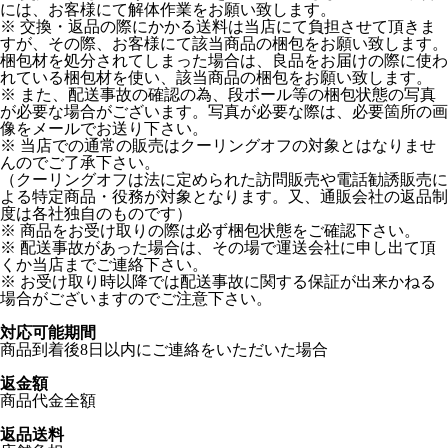
には、お客様にて解体作業をお願い致します。
※ 交換・返品の際にかかる送料は当店にて負担させて頂きま
すが、その際、お客様にて該当商品の梱包をお願い致します。
梱包材を処分されてしまった場合は、良品をお届けの際に使わ
れている梱包材を使い、該当商品の梱包をお願い致します。
※ また、配送事故の確認の為、段ボール等の梱包状態の写真
が必要な場合がございます。写真が必要な際は、必要箇所の画
像をメールでお送り下さい。
※ 当店での通常の販売はクーリングオフの対象とはなりませ
んのでご了承下さい。
（クーリングオフは法に定められた訪問販売や電話勧誘販売に
よる特定商品・役務が対象となります。又、通販会社の返品制
度は各社独自のものです）
※ 商品をお受け取りの際は必ず梱包状態をご確認下さい。
※ 配送事故があった場合は、その場で運送会社に申し出て頂
くか当店までご連絡下さい。
※ お受け取り時以降では配送事故に関する保証が出来かねる
場合がございますのでご注意下さい。
対応可能期間
商品到着後8日以内にご連絡をいただいた場合
返金額
商品代金全額
返品送料