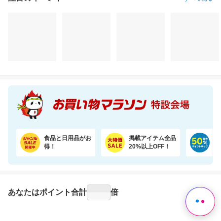
注目のイベント
すべて見る
食品と日用品がお
掲載アイテム全品
日
得！
20%以上OFF！
ポ