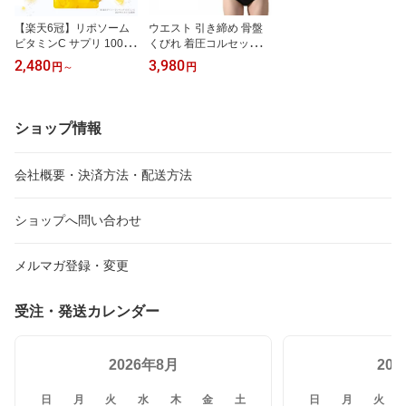
【楽天6冠】リポソーム
ウエスト 引き締め 骨盤
ビタミンC サプリ 1000
くびれ 着圧コルセット
mg 持続型 タイムリリー
ヒップアップ ウエストニ
2,480
3,980
円
～
円
ス カプセル ビタミンC誘
ッパー 産後ケア 腰痛 着
導体 高濃度 国内製造 栄
圧 体型カバー ぽっこり
養機能食品 5種類のビタ
お腹 引き締め くびれ ダ
ミンC 1ヶ月分 Liposome
イエット 姿勢 骨盤 矯正
ショップ情報
Vitamin C PREMIUM
大きいサイズ 黒 ムレな
い メッシュタイプ 補整
補正 メイクアカーヴ MA
会社概要・決済方法・配送方法
KEACURVE
ショップへ問い合わせ
メルマガ登録・変更
受注・発送カレンダー
2026年8月
20
日
月
火
水
木
金
土
日
月
火