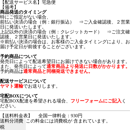
【配送サービス名】宅急便
【備考】
商品発送のタイミング
特にご指定がない場合、
前払い決済の場合（例：銀行振込） ⇒ご入金確認後、２営業
日に発送いたします。
上記以外の決済の場合（例：クレジットカード） ⇒ご注文確
認後、２営業日に発送いたします。
※前払い決済の場合は、お客様のご入金タイミングにより、お
届け予定日が前後することがございます。
予約商品について
発売日によって配送希望日にお届けできない場合があります。
また、発売日によって
通常商品より発送に日数がかかります。
予約商品は
通常商品と同梱発送できません。
配送サービスについて
ヤマト運輸
でお送りします。
宅配BOXについて
宅配BOX配達を希望される場合、
フリーフォームにご記入
く
ださい。
【送料料金表】
全国一律料金：930円
送料分消費
この料金には消費税が 含まれています。
税