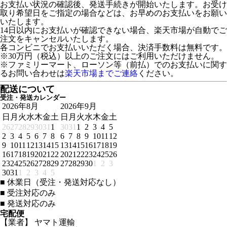
お支払い状況の確認後、発送手続きが開始いたします。お受け
取り希望日をご指定の場合などは、お早めのお支払いをお願い
いたします。
14日以内にお支払いが確認できない場合、楽天市場が自動でご
注文をキャンセルいたします。
各コンビニでお支払いいただく場合、決済手数料は無料です。
※30万円（税込）以上のご注文にはご利用いただけません。
※ファミリーマート、ローソン等（前払）でのお支払いに関す
るお問い合わせは
楽天市場までご連絡
ください。
配送について
受注・発送カレンダー
2026年8月
2026年9月
日
月
火
水
木
金
土
日
月
火
水
木
金
土
26
27
28
29
30
31
1
30
31
1
2
3
4
5
2
3
4
5
6
7
8
6
7
8
9
10
11
12
9
10
11
12
13
14
15
13
14
15
16
17
18
19
16
17
18
19
20
21
22
20
21
22
23
24
25
26
23
24
25
26
27
28
29
27
28
29
30
1
2
3
30
31
1
2
3
4
5
■
休業日（受注・発送対応なし）
■
受注対応のみ
■
発送対応のみ
宅配便
【業者】 ヤマト運輸