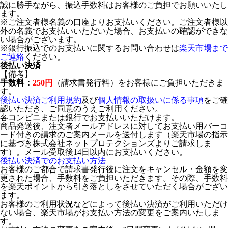
誠に勝手ながら、振込手数料はお客様のご負担でお願いいたし
ます。
※ご注文者様名義の口座よりお支払いください。ご注文者様以
外の名義でお支払いいただいた場合、お支払いの確認ができな
い場合がございます。
※銀行振込でのお支払いに関するお問い合わせは
楽天市場まで
ご連絡
ください。
後払い決済
【備考】
手数料：
250円
（請求書発行料）をお客様にご負担いただきま
す。
後払い決済ご利用規約
及び
個人情報の取扱いに係る事項
をご確
認いただき、ご同意のうえご利用ください。
各コンビニまたは銀行でお支払いいただけます。
商品発送後、注文者メールアドレスに対してお支払い用バーコ
ード付きの請求のご案内メールを送付します（楽天市場の指示
に基づき株式会社ネットプロテクションズよりご請求しま
す）。メール受取後14日以内にお支払いください。
後払い決済でのお支払い方法
お客様のご都合で請求書発行後に注文をキャンセル・金額を変
更された場合、手数料をご負担いただきます。その際、手数料
を楽天ポイントから引き落としをさせていただく場合がござい
ます。
お客様のご利用状況などによって後払い決済がご利用いただけ
ない場合、楽天市場がお支払い方法の変更をご案内いたしま
す。