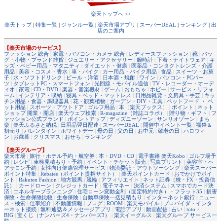
楽天トップへ >>
楽天トップ
|
特集一覧
|
ジャンル一覧
|
楽天市場アプリ
|
スーパーDEAL
|
ランキング
|
出
店のご案内
【楽天市場のサービス】
ファッション 総合
|
家電・パソコン・カメラ 総合
|
レディースファッション
|
靴
|
バッ
グ・小物・ブランド雑貨
|
ジュエリー・アクセサリー
|
腕時計
|
下着・ナイトウェア
|
キ
ッズ・ベビー用品・マタニティ
|
ダイエット・健康
|
医薬品・コンタクトレンズ・介護
用品
|
美容・コスメ・香水
|
車・バイク
|
カー用品・バイク用品
|
食品
|
スイーツ・お菓
子
|
水・ソフトドリンク
|
ビール・洋酒
|
日本酒・焼酎
|
ワイン
|
パソコン・PCパー
ツ
|
タブレットPC・スマートフォン
|
光回線・モバイル通信
|
TV・レコーダー・オーデ
ィオ
|
家電
|
CD・DVD
|
楽器・音楽機材
|
ゲーム
|
おもちゃ
|
ホビー
|
サービス・リフォ
ーム
|
インテリア・収納
|
寝具・ベッド・マットレス
|
日用品雑貨・文房具・手芸
|
キッ
チン用品・食器・調理器具
|
花・観葉植物
|
ガーデン・DIY・工具
|
ペットフード ・ ペ
ット用品
|
スポーツ・アウトドア
|
ゴルフ用品
|
本
（
楽天ブックス
） |
ポイント
|
ネット
ショップ 開業・開店
|
楽天ウェブ検索
|
R-magazine（雑誌コラボ）
|
贈り物・ギフト
|
フ
ァッション公式ブランド
|
ポイントアップ
|
ディズニーゾーン
|
サンリオゾーン
|
まち
楽
|
楽天ふるさと納税
|
日用品翌日配達
|
スーパーDEAL
|
開催中イベント一覧
|
福袋＆
初売り
|
バレンタイン
|
ホワイトデー
|
母の日
|
父の日
|
お中元
|
敬老の日
|
ハロウィ
ン
|
お歳暮
|
クリスマス
|
おせち
|
ランキング
【楽天グループ】
楽天市場
|
旅行・ホテル予約・航空券
|
本・DVD・CD
|
電子書籍 楽天Kobo
|
ゴルフ場予
約
|
レシピ
|
車検見積もり・予約
|
イベント・チケット販売
|
写真プリント
|
美容室・ヘ
アサロン予約
|
女性向け健康管理サービス
|
物流委託・アウトソーシング
|
楽天スーパー
ポイント特集
|
Rebates（ポイント提携サイト）
|
楽天ポイントカード
|
おでかけでポイ
ント
|
Rakuten Fashion
|
地方競馬
|
競輪
|
アフィリエイト
|
ネット証券（株・FX・投資信
託）
|
カードローン
|
クレジットカード
|
電子マネー
|
決済システム
|
スマホでカード決
済
|
エネルギープランニング
|
住宅ローン変動金利（固定特約付き）・フラット35
|
損害
保険・生命保険比較
|
生命保険
|
自動車保険一括見積もり
|
インターネット銀行
|
ニュー
ス・検索
|
仕事紹介
|
不動産情報
|
ブログ
|
ROOM
|
楽天モバイル
|
プロバイダ・インタ
ーネット接続
|
無料通話＆メッセージアプリ
|
電話アプリ
|
動画配信
|
占い
|
toto・
BIG
|
宝くじ（ナンバーズ4・ナンバーズ3）
|
楽天イーグルス
|
楽天グループ サービス一
覧