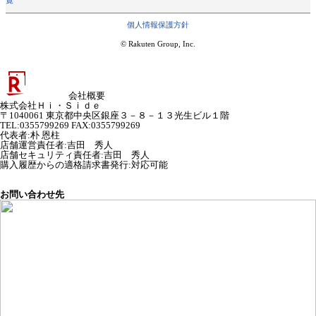
個人情報保護方針
© Rakuten Group, Inc.
会社概要
株式会社Ｈｉ・Ｓｉｄｅ
〒1040061 東京都中央区銀座３－８－１３光生ビル１階
TEL:0355799269 FAX:0355799269
代表者
:
朴 恩柱
店舗運営責任者
:
吉田 秀人
店舗セキュリティ責任者
:
吉田 秀人
購入履歴からの適格請求書発行:対応可能
お問い合わせ先