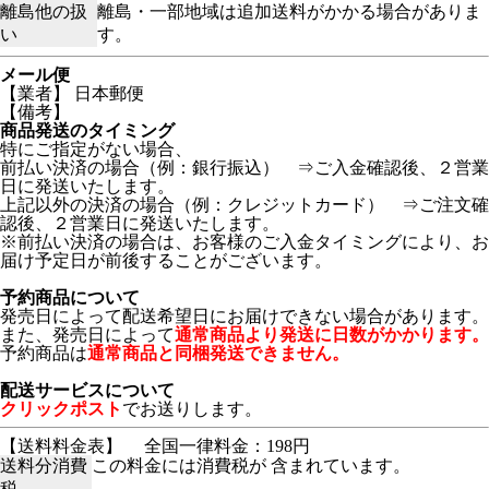
離島他の扱
離島・一部地域は追加送料がかかる場合がありま
い
す。
メール便
【業者】 日本郵便
【備考】
商品発送のタイミング
特にご指定がない場合、
前払い決済の場合（例：銀行振込） ⇒ご入金確認後、２営業
日に発送いたします。
上記以外の決済の場合（例：クレジットカード） ⇒ご注文確
認後、２営業日に発送いたします。
※前払い決済の場合は、お客様のご入金タイミングにより、お
届け予定日が前後することがございます。
予約商品について
発売日によって配送希望日にお届けできない場合があります。
また、発売日によって
通常商品より発送に日数がかかります。
予約商品は
通常商品と同梱発送できません。
配送サービスについて
クリックポスト
でお送りします。
【送料料金表】
全国一律料金：198円
送料分消費
この料金には消費税が 含まれています。
税