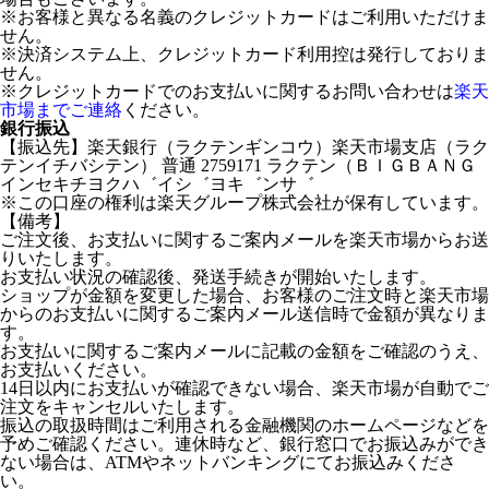
※お客様と異なる名義のクレジットカードはご利用いただけま
せん。
※決済システム上、クレジットカード利用控は発行しておりま
せん。
※クレジットカードでのお支払いに関するお問い合わせは
楽天
市場までご連絡
ください。
銀行振込
【振込先】楽天銀行（ラクテンギンコウ）楽天市場支店（ラク
テンイチバシテン） 普通 2759171 ラクテン（ＢＩＧＢＡＮＧ
インセキチヨクハ゛イシ゛ヨキ゛ンサ゛
※この口座の権利は楽天グループ株式会社が保有しています。
【備考】
ご注文後、お支払いに関するご案内メールを楽天市場からお送
りいたします。
お支払い状況の確認後、発送手続きが開始いたします。
ショップが金額を変更した場合、お客様のご注文時と楽天市場
からのお支払いに関するご案内メール送信時で金額が異なりま
す。
お支払いに関するご案内メールに記載の金額をご確認のうえ、
お支払いください。
14日以内にお支払いが確認できない場合、楽天市場が自動でご
注文をキャンセルいたします。
振込の取扱時間はご利用される金融機関のホームページなどを
予めご確認ください。連休時など、銀行窓口でお振込みができ
ない場合は、ATMやネットバンキングにてお振込みくださ
い。