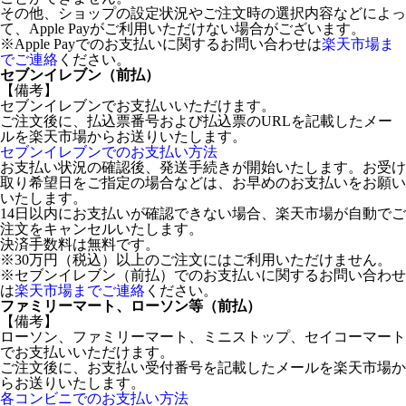
その他、ショップの設定状況やご注文時の選択内容などによっ
て、Apple Payがご利用いただけない場合がございます。
※Apple Payでのお支払いに関するお問い合わせは
楽天市場ま
でご連絡
ください。
セブンイレブン（前払）
【備考】
セブンイレブンでお支払いいただけます。
ご注文後に、払込票番号および払込票のURLを記載したメー
ルを楽天市場からお送りいたします。
セブンイレブンでのお支払い方法
お支払い状況の確認後、発送手続きが開始いたします。お受け
取り希望日をご指定の場合などは、お早めのお支払いをお願い
いたします。
14日以内にお支払いが確認できない場合、楽天市場が自動でご
注文をキャンセルいたします。
決済手数料は無料です。
※30万円（税込）以上のご注文にはご利用いただけません。
※セブンイレブン（前払）でのお支払いに関するお問い合わせ
は
楽天市場までご連絡
ください。
ファミリーマート、ローソン等（前払）
【備考】
ローソン、ファミリーマート、ミニストップ、セイコーマート
でお支払いいただけます。
ご注文後に、お支払い受付番号を記載したメールを楽天市場か
らお送りいたします。
各コンビニでのお支払い方法