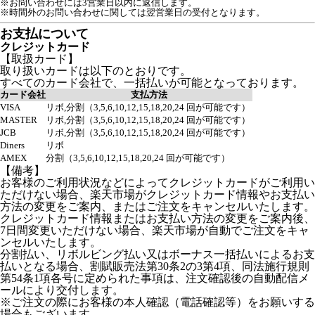
※お問い合わせには3営業日以内に返信します。
※時間外のお問い合わせに関しては翌営業日の受付となります。
お支払について
クレジットカード
【取扱カード】
取り扱いカードは以下のとおりです。
すべてのカード会社で、一括払いが可能となっております。
カード会社
支払方法
VISA
リボ,分割（3,5,6,10,12,15,18,20,24 回が可能です）
MASTER
リボ,分割（3,5,6,10,12,15,18,20,24 回が可能です）
JCB
リボ,分割（3,5,6,10,12,15,18,20,24 回が可能です）
Diners
リボ
AMEX
分割（3,5,6,10,12,15,18,20,24 回が可能です）
【備考】
お客様のご利用状況などによってクレジットカードがご利用い
ただけない場合、楽天市場がクレジットカード情報やお支払い
方法の変更をご案内、またはご注文をキャンセルいたします。
クレジットカード情報またはお支払い方法の変更をご案内後、
7日間変更いただけない場合、楽天市場が自動でご注文をキャ
ンセルいたします。
分割払い、リボルビング払い又はボーナス一括払いによるお支
払いとなる場合、割賦販売法第30条2の3第4項、同法施行規則
第54条1項各号に定められた事項は、注文確認後の自動配信メ
ールにより交付します。
※ご注文の際にお客様の本人確認（電話確認等）をお願いする
場合もございます。