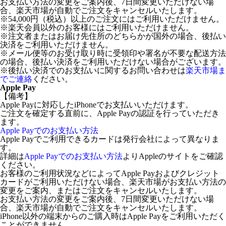
お支払い方法の変更をご案内後、7日間変更いただけない場
合、楽天市場が自動でご注文をキャンセルいたします。
※54,000円（税込）以上のご注文にはご利用いただけません。
※楽天会員以外のお客様にはご利用いただけません。
※注文者またはお届け先住所のどちらかが国外の場合、後払い
決済をご利用いただけません。
※メール便等のお受け取り時に受領印や署名が不要な配送方法
の場合、後払い決済をご利用いただけない場合がございます。
※後払い決済でのお支払いに関するお問い合わせは
楽天市場ま
でご連絡
ください。
Apple Pay
【備考】
Apple Payに対応したiPhoneでお支払いいただけます。
ご注文を確定する直前に、Apple Payの認証を行っていただき
ます。
Apple Payでのお支払い方法
Apple Payでご利用できるカードは発行会社によって異なりま
す。
詳細は
Apple Payでのお支払い方法
よりAppleのサイトをご確認
ください。
お客様のご利用状況などによってApple Payおよびクレジット
カードがご利用いただけない場合、楽天市場がお支払い方法の
変更をご案内、またはご注文をキャンセルいたします。
お支払い方法の変更をご案内後、7日間変更いただけない場
合、楽天市場が自動でご注文をキャンセルいたします。
iPhone以外の端末からのご購入時はApple Payをご利用いただく
ことができません。