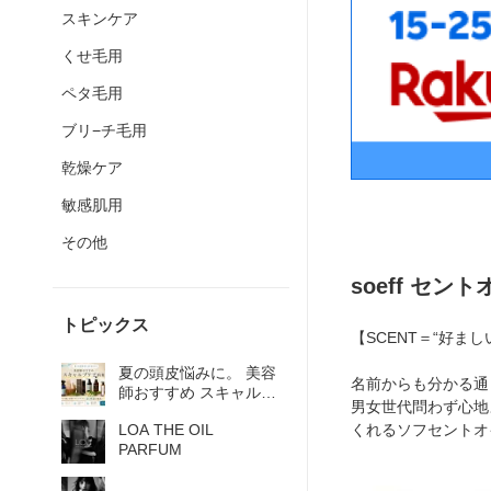
スキンケア
くせ毛用
ペタ毛用
ブリ−チ毛用
乾燥ケア
敏感肌用
その他
soeff セン
トピックス
【SCENT＝“好まし
夏の頭皮悩みに。 美容
名前からも分かる通
師おすすめ スキャルプ
男女世代問わず心地
ケア特集
くれるソフセントオ
LOA THE OIL
PARFUM