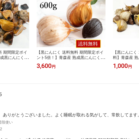
料 期間限定ポイ
【黒にんにく 送料無料 期間限定ポイ
【黒にんにく 
熟成黒にんにく
ント5倍！】青森産 熟成黒にんにく
料】青森産 熟
味しい 青森県 福
バラ【600g】甘い 美味しい 青森県 福
0g】甘い 美
3,600
1,000
円
円
添加 黒ニンニク
地ホワイト六片種 使用 無添加 無着色
福地ホワイト六
酵食品 国産 餃子
熟成 発酵 食品 野菜 黒ニンニク 餃子
食品 黒ニンニ
★追跡可能メー
サラダ オススメ★追跡可能メール便
餃子などの料
までの注文で当日
対応 ★平日14時までの注文で当日発
可能メール便
送
5
。ありがとうございました。よく睡眠が取れる気がして、常飲してます
普段使い
2