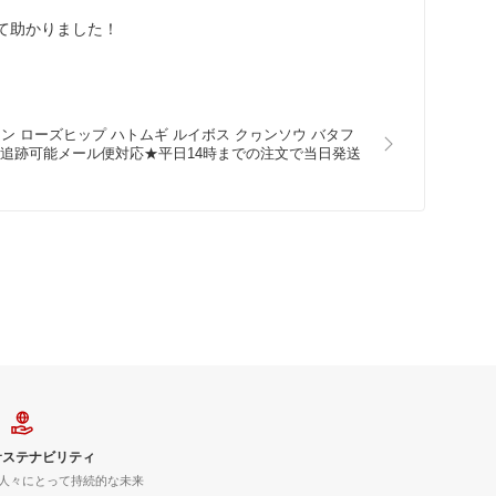
て助かりました！
イン ローズヒップ ハトムギ ルイボス クヮンソウ バタフ
薬草 ホット★追跡可能メール便対応★平日14時までの注文で当日発送
サステナビリティ
人々にとって持続的な未来