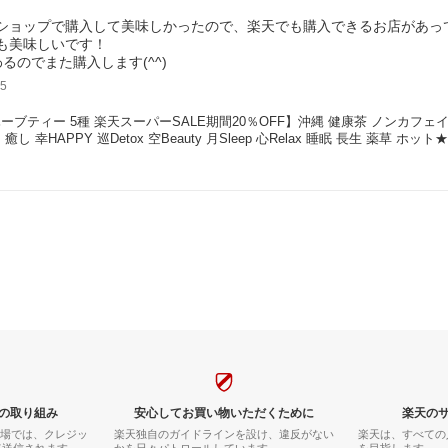
ショップで購入して美味しかったので、楽天でも購入できるお店があっ
も美味しいです！
るのでまた購入します(^^)
5
ーブティー 5種 楽天スーパーSALE期間20％OFF】沖縄 健康茶 ノンカフェ
癒し 幸HAPPY 巡Detox 空Beauty 月Sleep 心Relax 睡眠 長生 
の取り組み
安心してお買い物いただくために
楽天の
市場では、クレジッ
楽天独自のガイドラインを設け、違反がない
楽天は、すべての