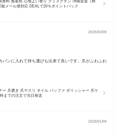
 無香料 無着色 心地よい香り クミスクチン 沖縄皇金（秋
能メール便対応 DEALで20％ポイントバック
2026/02/09
カバンに入れて持ち運びも出来て良いです。爪がふわふわ
。
ナー 爪磨き 爪ヤスリ ネイル バッファ ポリッシャー 爪ケ
4時までの注文で当日発送
2026/01/09