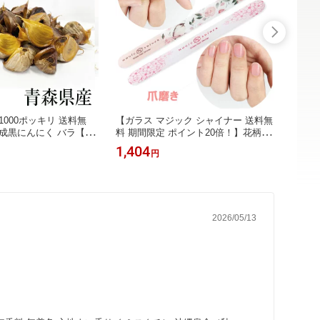
1000ポッキリ 送料無
【ガラス マジック シャイナー 送料無
沖縄 
成黒にんにく バラ【10
料 期間限定 ポイント20倍！】花柄・
訳あり
味しい お試しサイズ 青森
鳥柄 ガラス ネイル シャイナー 爪磨
色薬草
1,404
600
円
片種使用 無添加 発酵
き 爪ヤスリ ネイル バッファ ポリッ
ェイン
ク 黒大蒜 野菜 サラダ
シャー 爪ケア ネイルケア 爪 グラス
ハトム
理にも オススメ★追跡
シャイナー 専用ケース付き★追跡可
ライピ
対応
能メール便対応★平日14時までの注文
可能メ
で当日発送
注文で
2026/05/13
。