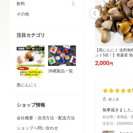
飲料
その他
注目カテゴリ
ー 送料無
沖縄 健康茶【琉球ハーブティー 5種
【黒にんにく 送料無
】花柄・
訳あり 半額 20%ポイントバック】 5
ント5倍！】青森産 
ー 爪磨
色薬草茶【空 月 心 幸 巡】ノンカフ
バラ【300g】甘い 美
600
2,000
円
～
円
 ポリッ
ェイン【賞味期限9/11】ローズヒップ
地ホワイト六片種 無
 グラス
ハトムギ ルイボス クヮンソウ バタフ
野菜 黒大蒜 熟成 発
沖縄製品一覧
★追跡可
ライピー 癒し リラックス 睡眠★追跡
サラダなど オススメ
までの注文
可能メール便対応 ★平日14時までの
ル便対応★平日14時
黒にんにく
注文で当日発送
発送 お中元
購入者
ショップ情報
無事届きました
自分用｜実用品・
会社概要・決済方法・配送方法
注文日：2026/05/1
ショップへ問い合わせ