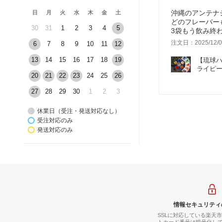
沖縄のアンテナ
日
月
火
水
木
金
土
どのフレーバー
30
31
1
2
3
4
5
3袋もう飲み終わ
注文日：2025/12/0
6
7
8
9
10
11
12
13
14
15
16
17
18
19
【琉球ハ
ライピー 
20
21
22
23
24
25
26
27
28
29
30
1
2
3
休業日（受注・発送対応なし）
受注対応のみ
発送対応のみ
情報セキュリティ
SSLに対応している楽天