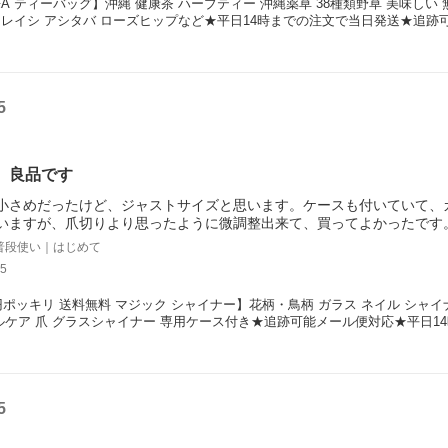
A ティーバッグ】沖縄 健康茶 ハーブティー 沖縄薬草 38種類野草 美味しい
レイシ アシタバ ローズヒップなど★平日14時までの注文で当日発送★追跡可
5
、良品です
小さめだったけど、ジャストサイズと思います。ケースも付いていて、
いますが、爪切りより思ったように微調整出来て、買ってよかったです
普段使い｜はじめて
5
0円ポッキリ 送料無料 マジック シャイナー】花柄・鳥柄 ガラス ネイル シャイ
ルケア 爪 グラスシャイナー 専用ケース付き★追跡可能メール便対応★平日1
5