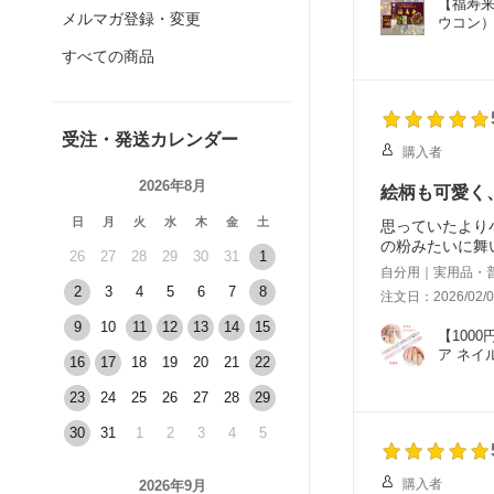
【福寿来
メルマガ登録・変更
ウコン）
すべての商品
受注・発送カレンダー
購入者
2026年8月
絵柄も可愛く
日
月
火
水
木
金
土
思っていたより
の粉みたいに舞
26
27
28
29
30
31
1
自分用｜実用品・
2
3
4
5
6
7
8
注文日：2026/02/0
9
10
11
12
13
14
15
【100
ア ネイ
16
17
18
19
20
21
22
23
24
25
26
27
28
29
30
31
1
2
3
4
5
購入者
2026年9月