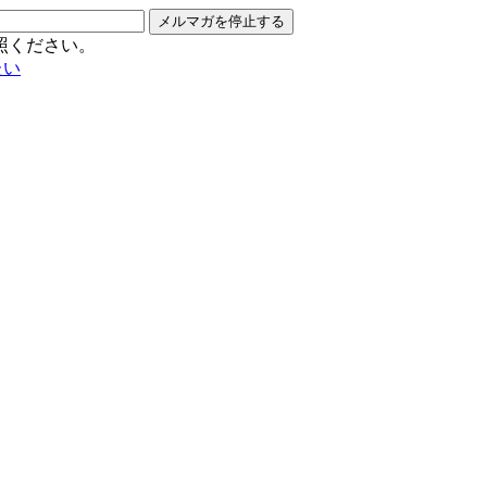
メルマガを停止する
照ください。
たい