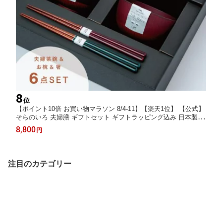
8
位
【ポイント10倍 お買い物マラソン 8/4-11】【楽天1位】 【公式】
そらのいろ 夫婦膳 ギフトセット ギフトラッピング込み 日本製 波
佐見焼 食器セット 夫婦茶碗 汁椀 夫婦箸 すべり止め加工 天然木
8,800
円
食洗機対応 電子レンジ対応 CDF etendue CDFエタンデュ ビスク
注目のカテゴリー