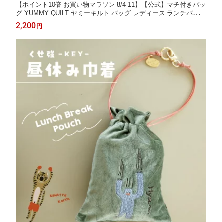
【ポイント10倍 お買い物マラソン 8/4-11】【公式】マチ付きバッ
グ YUMMY QUILT ヤミーキルト バッグ レディース ランチバッグ
かわいい ぎょうざ もち巾着 おにぎり アイボリーイエロー チャコ
2,200
円
ール 20cm 10cm 19cm ポリエステル CDF etendue CDFエタンデ
ュ ビスク