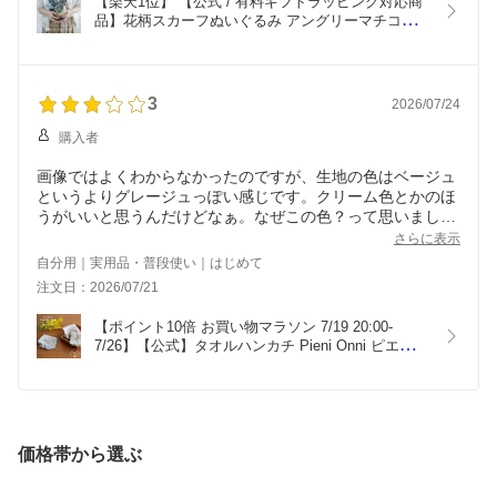
【楽天1位】 【公式 / 有料ギフトラッピング対応商
品】花柄スカーフぬいぐるみ アングリーマチコフ
ラワー Angry Machiko Flower 真知子 ピンク ブルー 
イエロー 12cm 11cm 16.5cm ポリエステル スカー
フ着脱 ビスク
3
2026/07/24
購入者
画像ではよくわからなかったのですが、生地の色はベージュ
というよりグレージュっぽい感じです。クリーム色とかのほ
うがいいと思うんだけどなぁ。なぜこの色？って思いまし
た。ワンポイント刺繡は可愛いくて良い感じです。
さらに表示
自分用｜実用品・普段使い｜はじめて
注文日：2026/07/21
【ポイント10倍 お買い物マラソン 7/19 20:00-
7/26】【公式】タオルハンカチ Pieni Onni ピエニオ
ンニ ピンク ブルー イエロー 25cm 綿 CDF etendue 
CDFエタンデュ ビスク
価格帯から選ぶ