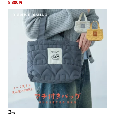
器 食器セット 夫婦茶碗 汁椀 プラスチック 夫婦箸 天然木 食洗機
8,800
円
対応 電子レンジ対応 タブウェア CDF etendue ビスク
3
位