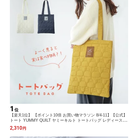
1
位
【楽天1位】 【ポイント10倍 お買い物マラソン 8/4-11】【公式】
トート YUMMY QUILT ヤミーキルト トートバッグ レディース か
わいい ぎょうざ もち巾着 おにぎり アイボリーイエロー チャコー
2,310
円
ル 35cm 40cm ポリエステル CDF etendue CDFエタンデュ ビス
ク