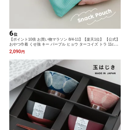
6
位
【ポイント10倍 お買い物マラソン 8/4-11】【楽天1位】 【公式】
おやつ巾着 くせ強 キー パープル ヒョウ ターコイズ トラ 11cm 1
5cm ポリエステル ナイロン CDF etendue CDFエタンデュ ビスク
2,090
円