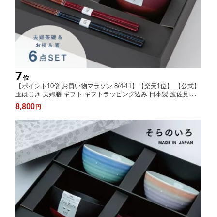
7
位
【ポイント10倍 お買い物マラソン 8/4-11】【楽天1位】 【公式】
玉はじき 夫婦膳 ギフト ギフトラッピング込み 日本製 波佐見焼
食器セット 日本製 夫婦茶碗 汁椀 夫婦箸 すべり止め加工 天然木
8,800
円
食洗機対応 電子レンジ対応 CDF etendue CDFエタンデュ ビスク