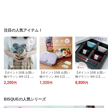
注目の人気アイテム！
【ポイント10倍 お買い
【ポイント10倍 お買い
【ポイント10倍 お買い
物マラソン 8/4-11】【楽
物マラソン 8/4-11】【公
物マラソン 8/4-11】【楽
天1位】 【公式 / 有料ギ
式】おにぎりランチケー
天1位】 【公式】そらの
2,200
1,320
8,800
円
円
円
フトラッピング対応商
ス Hummingood Lunch
いろ 夫婦膳 ギフトセッ
品】花柄スカーフぬいぐ
ハミングッドランチ パー
ト ギフトラッピング込み
るみ アングリーマチコフ
プル イエロー ミント 46
日本製 波佐見焼 食器セ
ラワー Angry Machiko Fl
5ml 日本製 18×cm 9.9cm
ット 夫婦茶碗 汁椀 夫婦
BISQUEの人気シリーズ
ower 真知子 ピンク ブル
5.2cm プラスチック 花柄
箸 すべり止め加工 天然
ー イエロー 12cm 11cm
抗菌加工 おでかけ CDF
木 食洗機対応 電子レン