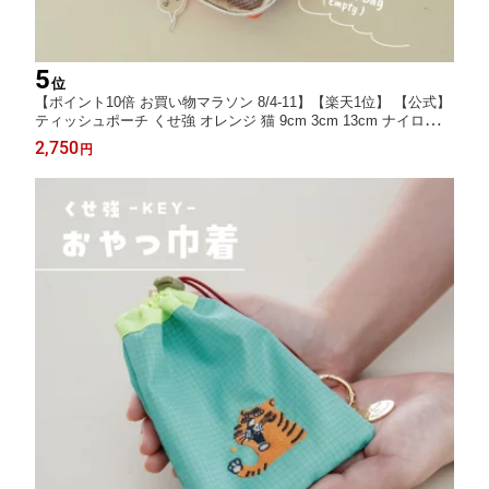
5
位
【ポイント10倍 お買い物マラソン 8/4-11】【楽天1位】 【公式】
ティッシュポーチ くせ強 オレンジ 猫 9cm 3cm 13cm ナイロン
撥水 ファスナー CDF etendue CDFエタンデュ ビスク
2,750
円