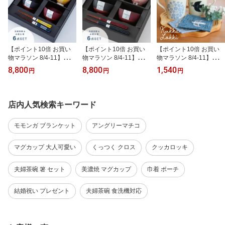
【ポイント10倍 お買い
【ポイント10倍 お買い
【ポイント10倍 お買い
物マラソン 8/4-11】【楽
物マラソン 8/4-11】【楽
物マラソン 8/4-11】【楽
天1位】 【公式】こぎん
天1位】 【公式】玉はじ
天1位】 【公式】マグカ
8,800
8,800
1,540
円
円
円
夫婦膳 ギフト ギフトラ
き 夫婦膳 ギフト ギフト
ップ Kukka Lokki クッカ
ッピング込み 日本製 波
ラッピング込み 日本製
ロッキ 300ml 北欧風 カ
佐見焼 陶器 食器セット
波佐見焼 食器セット 日
モメ 鳥 花 美濃焼 磁器 日
夫婦茶碗 汁椀 プラスチ
本製 夫婦茶碗 汁椀 夫婦
本製 食洗機対応 電子レ
店内人気検索キーワード
ック 夫婦箸 天然木 食洗
箸 すべり止め加工 天然
ンジ対応 ビスク
機対応 電子レンジ対応
木 食洗機対応 電子レン
モモンガ ブランケット
アングリーマチコ
タブウェア CDF etendue
ジ対応 CDF etendue CD
ビスク
Fエタンデュ ビスク
マグカップ 大人可愛い
くっつく クロス
クッカロッキ
夫婦茶碗 箸 セット
美濃焼 マグカップ
巾着 ポーチ
結婚祝い プレゼント
夫婦茶碗 食洗機対応