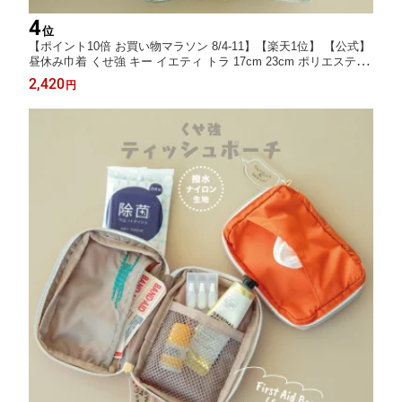
4
位
【ポイント10倍 お買い物マラソン 8/4-11】【楽天1位】 【公式】
昼休み巾着 くせ強 キー イエティ トラ 17cm 23cm ポリエステル
ポリウレタン CDF etendue CDFエタンデュ ビスク
2,420
円