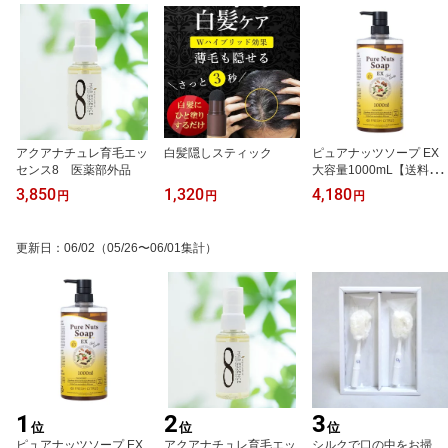
アクアナチュレ育毛エッ
白髪隠しスティック
ピュアナッツソープ EX
センス8 医薬部外品
大容量1000mL【送料無
料/沖縄離島は除く】
3,850
1,320
4,180
円
円
円
更新日
：
06/02
（05/26〜06/01集計）
1
2
3
位
位
位
ピュアナッツソープ EX
アクアナチュレ育毛エッ
シルクで口の中をお掃