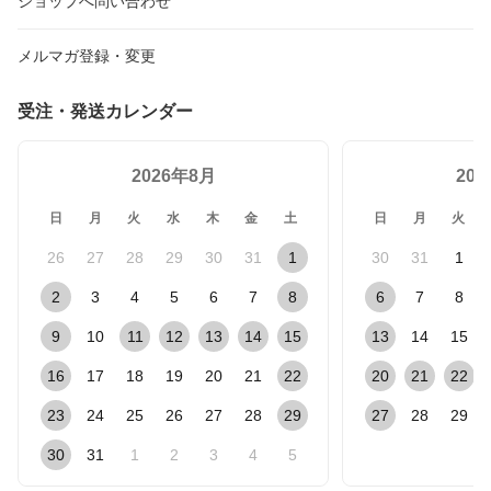
ショップへ問い合わせ
メルマガ登録・変更
受注・発送カレンダー
2026年8月
20
日
月
火
水
木
金
土
日
月
火
26
27
28
29
30
31
1
30
31
1
2
3
4
5
6
7
8
6
7
8
9
10
11
12
13
14
15
13
14
15
16
17
18
19
20
21
22
20
21
22
23
24
25
26
27
28
29
27
28
29
30
31
1
2
3
4
5