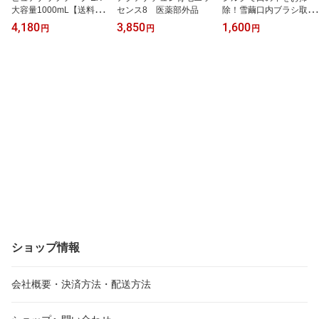
大容量1000mL【送料無
センス8 医薬部外品
除！雪繭口内ブラシ取替
料/沖縄離島は除く】
え用☆歯周病予防・口臭
4,180
3,850
1,600
円
円
円
予防に
ショップ情報
会社概要・決済方法・配送方法