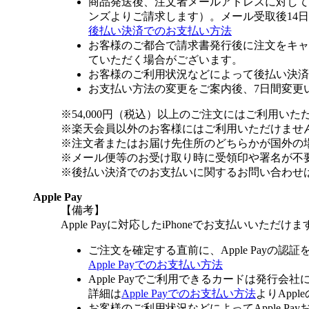
商品発送後、注文者メールアドレスに対して
ンズよりご請求します）。メール受取後14
後払い決済でのお支払い方法
お客様のご都合で請求書発行後に注文をキャ
ていただく場合がございます。
お客様のご利用状況などによって後払い決済
お支払い方法の変更をご案内後、7日間変更
※54,000円（税込）以上のご注文にはご利用いた
※楽天会員以外のお客様にはご利用いただけませ
※注文者またはお届け先住所のどちらかが国外の
※メール便等のお受け取り時に受領印や署名が不
※後払い決済でのお支払いに関するお問い合わせ
Apple Pay
【備考】
Apple Payに対応したiPhoneでお支払いいただけま
ご注文を確定する直前に、Apple Payの認
Apple Payでのお支払い方法
Apple Payでご利用できるカードは発行会
詳細は
Apple Payでのお支払い方法
よりApp
お客様のご利用状況などによってApple 