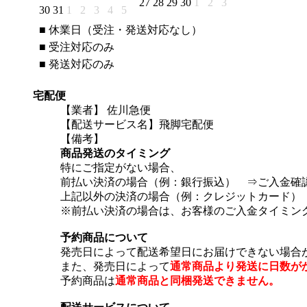
27
28
29
30
1
2
3
30
31
1
2
3
4
5
■
休業日（受注・発送対応なし）
■
受注対応のみ
■
発送対応のみ
宅配便
【業者】 佐川急便
【配送サービス名】飛脚宅配便
【備考】
商品発送のタイミング
特にご指定がない場合、
前払い決済の場合（例：銀行振込） ⇒ご入金確
上記以外の決済の場合（例：クレジットカード）
※前払い決済の場合は、お客様のご入金タイミン
予約商品について
発売日によって配送希望日にお届けできない場合
また、発売日によって
通常商品より発送に日数が
予約商品は
通常商品と同梱発送できません。