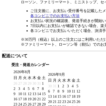
ローソン、ファミリーマート、ミニストップ、セ
ご注文後に、お支払い受付番号を記載したメ
各コンビニでのお支払い方法
お支払い状況の確認後、発送手続きが開始い
7日以内にお支払いが確認できない場合、楽
各コンビニでお支払いいただく場合、決済手
※30万円（税込）以上のご注文にはご利用いただ
※ファミリーマート、ローソン等（前払）でのお
配送について
受注・発送カレンダー
2026年8月
2026年9月
日
月
火
水
木
金
土
日
月
火
水
木
金
土
26
27
28
29
30
31
1
30
31
1
2
3
4
5
2
3
4
5
6
7
8
6
7
8
9
10
11
12
9
10
11
12
13
14
15
13
14
15
16
17
18
19
16
17
18
19
20
21
22
20
21
22
23
24
25
26
23
24
25
26
27
28
29