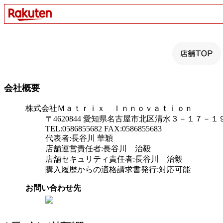
会社概要
株式会社Ｍａｔｒｉｘ Ｉｎｎｏｖａｔｉｏｎ
〒4620844 愛知県名古屋市北区清水３－１７－
TEL:0586855682 FAX:0586855683
代表者:長谷川 華穎
店舗運営責任者:長谷川 治毅
店舗セキュリティ責任者:長谷川 治毅
購入履歴からの適格請求書発行:対応可能
お問い合わせ先