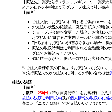
【振込先】楽天銀行（ラクテンギンコウ）楽天市場支
※この口座の権利は楽天グループ株式会社が保有
【備考】
ご注文後、お支払いに関するご案内メールを
お支払い状況の確認後、発送手続きが開始い
ショップが金額を変更した場合、お客様のご
お支払いに関するご案内メールに記載の金額
7日以内にお支払いが確認できない場合、楽
振込の取扱時間はご利用される金融機関のホ
グにてお振込みください。
誠に勝手ながら、振込手数料はお客様のご負
※ご注文者様名義の口座よりお支払いください。
※銀行振込でのお支払いに関するお問い合わせは
後払い決済
【備考】
手数料：
250円
（請求書発行料）をお客様にご負担
後払い決済ご利用規約
及び
個人情報の取扱いに係
各コンビニまたは銀行でお支払いいただけます。