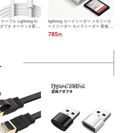
X ケーブル Lightning to
lightning カードリーダー メモリーカ
換アダプタ オーディオ変換
ードリーダー カメラリーダー 変換ア
載用オーディオケーブル
ダプタ SDカード iPhone iPad アイフ
785
円
ーブル AUXオーディ
ォン 写真 動画 データ転送 データ移
変換 ケーブル 端子 変換
行 データ保存 バックアップ
トニングケーブル iPho
OS対応 φ3.5