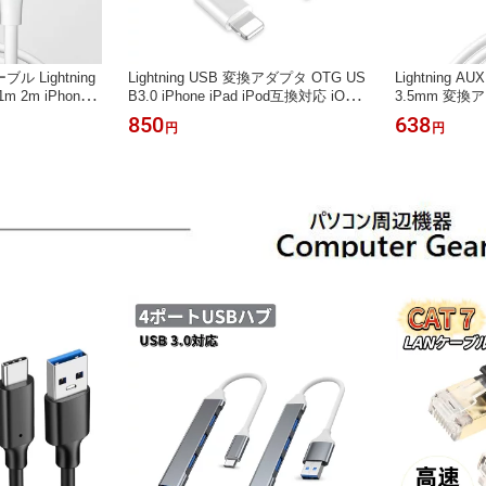
 Lightning
Lightning USB 変換アダプタ OTG US
Lightning AU
2m iPhone i
B3.0 iPhone iPad iPod互換対応 iOSデ
3.5mm 変
iPod 充電 データ転
バイス USB変換 usb 変換 ケーブル
ケーブル 車
850
638
円
円
高速データ転送 アダプタ ライトニン
ステレオミニケ
グ iOS最新対応 カメラ MIDI キーボー
オ イヤホン 
ド マウス ヘッドホン USBメモリ 写
ケーブル ライ
真 ビデオ 双方向伝送
ne iPad 最新i