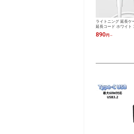
ライトニング 延長ケーブル
延長コード ホワイト 1m 
Pad Apple Pencil 
890
円
～
送 ホワイト