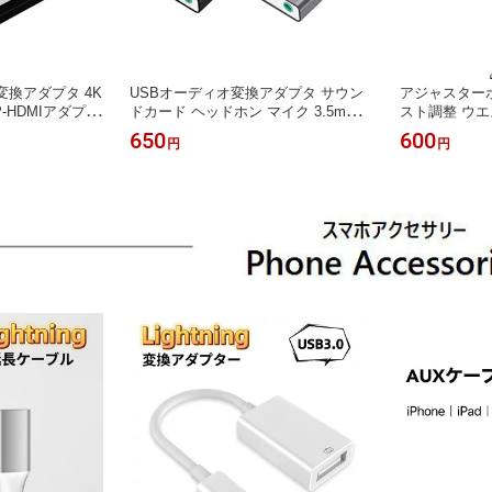
DMI 変換アダプタ 4K
USBオーディオ変換アダプタ サウン
アジャスターボ
-HDMIアダプタ
ドカード ヘッドホン マイク 3.5mm U
スト調整 ウエ
ト変換アダプタ
SB外付けサウンドカード 3.5mmミニ
ンズ伸びる パ
650
600
円
円
HDMI変換コネクタ
ジャック ヘッドホン出力 マイク入力
パン ジーンズ
DMIメス DP-H
オーディオインターフェイス サウン
きつい 制服 
ドカード 外付け USB オーディオ 変
延長 拡張
換アダプタ