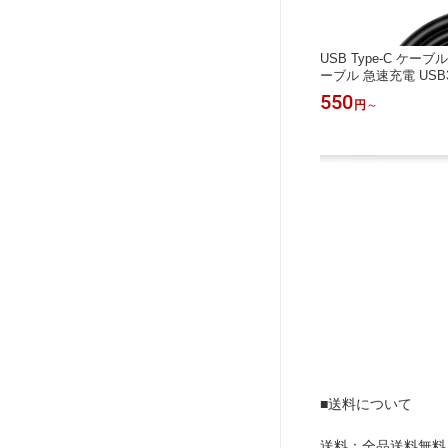
USB Type-C ケー
ーブル 急速充電 USB3.2
0cm 50cm 1m 1.5m 
550
円
～
■送料について
送料：全品送料無料