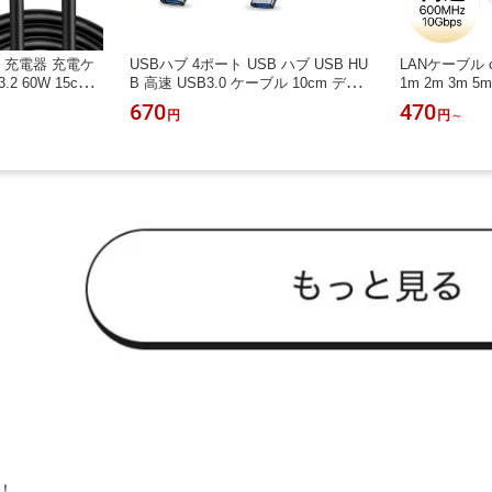
ブル 充電器 充電ケ
USBハブ 4ポート USB ハブ USB HU
LANケーブル ca
 60W 15cm 3
B 高速 USB3.0 ケーブル 10cm ディ
1m 2m 3m 5m
2m 3m 5m
ープグレー コンパクト ノートPC 電
m カテゴリー
670
470
円
円
～
源 小型 拡張 4in1 変換アダプタ 変換
速 10Gbps 
アダプタ 充電 データ転送 薄型 コン
ネット 業務用
セント スマホ充電 Macbook surface
型 フラットL
送料無料
速光通信 10
！