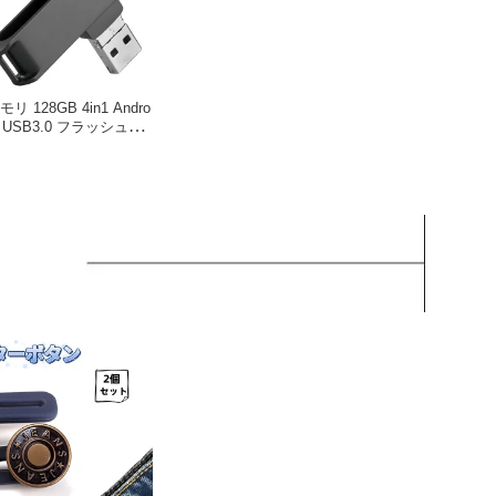
モリ 128GB 4in1 Andro
ホ USB3.0 フラッシュメ
ドライブ タイプc iPa
cro-USB Windows タブレ
型 容量不足解消 バックア
行 データ保存 写真 ア
 スマホ対応