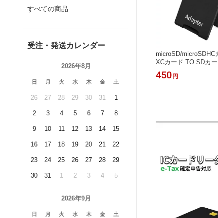
すべての商品
受注・発送カレンダー
microSD/microSDH
XCカード TO SDカ
2026年8月
タ microSD→SD
450
円
icrosd sd 変換 S
日
月
火
水
木
金
土
ター microsd to s
コネクタ 書込み防止機
26
27
28
29
30
31
1
信 動画 撮影
2
3
4
5
6
7
8
9
10
11
12
13
14
15
16
17
18
19
20
21
22
23
24
25
26
27
28
29
30
31
1
2
3
4
5
2026年9月
日
月
火
水
木
金
土