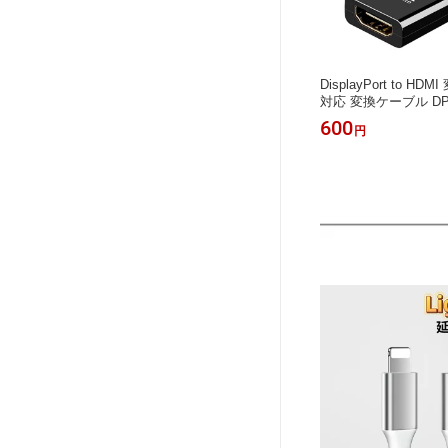
DisplayPort to H
対応 変換ケーブル DP
ー ディスプレイポー
600
円
DP TO HDMI DP-
ー ディスプレイオス-H
DMI変換コネクター