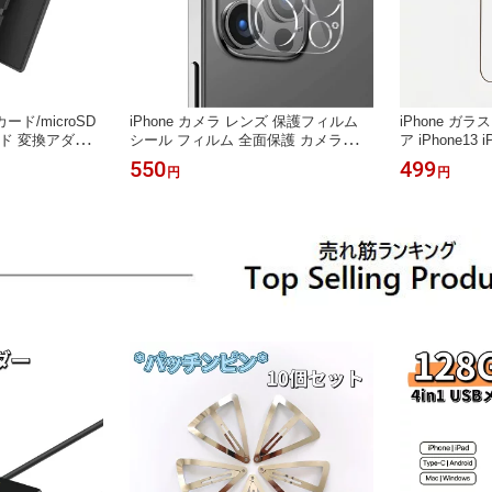
Cカード/microSD
iPhone カメラ レンズ 保護フィルム
iPhone ガ
ード 変換アダプ
シール フィルム 全面保護 カメラカバ
ア iPhone13 iP
変換アダプター m
ー レンズカバー iPhone13 iPhone13 i
Phone14 Pro i
550
499
円
円
Dカード 変換アダプ
Phone13 mini Pro iPhone13 ProMax i
Phone16 iPho
d マイクロsd 変換
Phone14 iPhone14 Plus iPhone14 Pro
ne17 Pro
能付き 転送 通
iPhone14 ProMax iPhone15 iPhone15
度 9H 強化 
Plus iPhone15 Pro iPhone15 ProMax
スクラッチ防止
紋防止