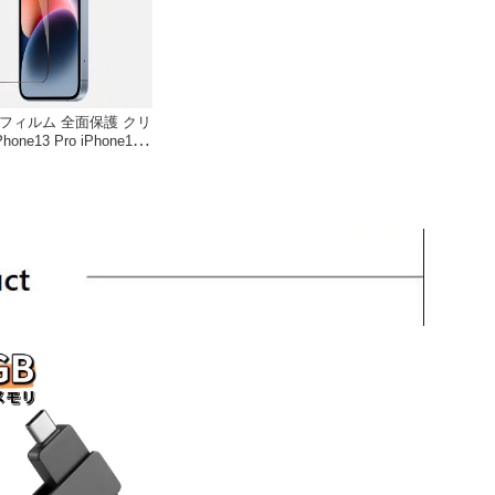
ラスフィルム 全面保護 クリ
hone13 Pro iPhone14 i
Phone15 iPhone15 Pro i
ne16 Pro iPhone17 iPho
 保護フィルム アイフォン 硬
ガラス 液晶 保護 耐衝撃
 飛散防止 気泡ゼロ 指