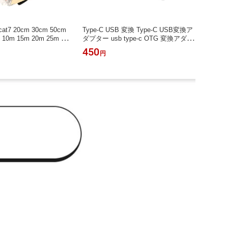
t7 20cm 30cm 50cm
Type-C USB 変換 Type-C USB変換ア
 10m 15m 20m 25m 30
ダプター usb type-c OTG 変換アダプ
7 フラットケーブル 高
ター 変換コネクタ タイプC 変換 アダ
450
円
600MHz CAT7準拠 イーサ
プター Type-C to Type-A usb 変換 ケ
 ブラック ホワイト 薄
ーブル データ転送 充電 充電器 超小
ANケーブル ケーブル 高
型 超軽量 コンパクト スマホ パソコ
ギガビット
ン タブレット