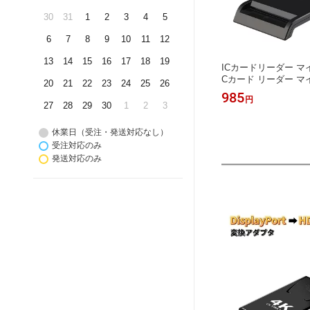
30
31
1
2
3
4
5
6
7
8
9
10
11
12
13
14
15
16
17
18
19
ICカードリーダー マ
Cカード リーダー 
20
21
22
23
24
25
26
ド マイナポイント マ
985
円
イナンバー 対応 確定申
27
28
29
30
1
2
3
接触型 USBタイプ 
定申告 パソコン Windo
休業日（受注・発送対応なし）
SIMカード対応
受注対応のみ
発送対応のみ