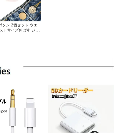
タン 2個セット ウエ
ストサイズ伸ばす ジー
ーツ伸ばし ジーパン G
 ウエストデニム お直し
妊婦服 フォーマル 調整