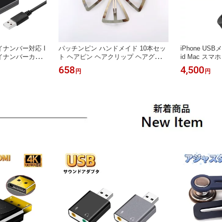
イナンバー対応 I
パッチンピン ハンドメイド 10本セッ
iPhone USBメ
マイナンバーカー
ト ヘアピン ヘアクリップ ヘアグッズ
id Mac スマ
イナポータル マ
髪留め 前髪 ヘアアクセサリー スリー
モリ フラッシュ
658
4,500
円
円
告 e-Tax 対応
ピン 大人 パッチン留め 髪飾り 子供
d Type-C Mi
電子申告 自宅で確
大人 まとめ髪 クリップ アレンジピン
ット PC 小
ws Mac 納税
三角型 鉄 ワイド 5.5cm 6.8cm
ップ データ移
イフォン対応