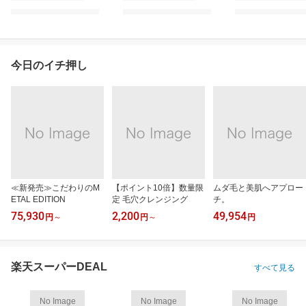
今日のイチ押し
≪新発売≫こだわりのM
【ポイント10倍】数量限
ムダ毛と美肌へアプロー
ETAL EDITION
定 毛穴クレンジング
チ。
75,930
2,200
49,954
円
～
円
～
円
楽天スーパーDEAL
すべて見る
No Image
No Image
No Image