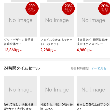
20%
20%
20%
ポイント
ポイント
ポイント
バック
バック
バック
グッドデザイン賞受賞！
フェイスタオル 5枚セッ
【楽天1位】獣医監修★
首肩全体ケア！
ト/10枚セット
涙やけケアスプレー
13,860
2,280
4,980
円
～
円
～
円
～
24時間タイムセール
毎日10時更新
すべて見る
触れて涼しい接触冷感・
可愛さも、着け心地も妥
着回し自在の上品ブラウ
UVカット大判タオル
協しない。
ス♪