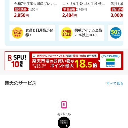
令和7年度産☆国産ブレンド米5kgがお買い得！【楽天オリジナル】
ニトリル手袋 ゴム手袋 使い捨て 食品衛生適合 SS S M L サイズ 白 青 黒 業務用
3,150円
2,760円
3,
割引価格
割引価格
割引価格
2,950
2,484
3,000
円
円
円
食品と日用品がお
掲載アイテム全品
日
得！
20%以上OFF！
ポ
楽天のサービス
すべて見る
モバイル