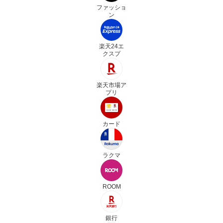
ファッショ
ン
楽天24エ
クスプ
楽天市場ア
プリ
カード
ラクマ
ROOM
銀行