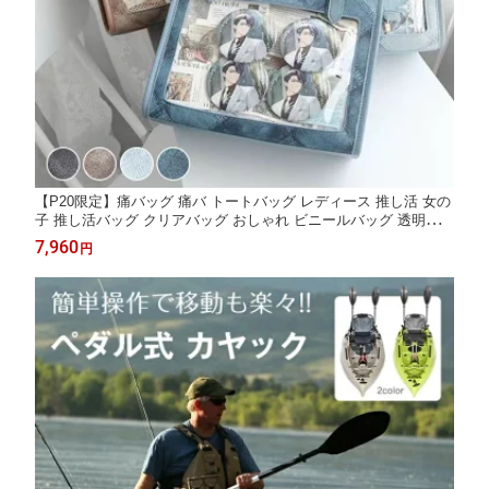
【P20限定】痛バッグ 痛バ トートバッグ レディース 推し活 女の
子 推し活バッグ クリアバッグ おしゃれ ビニールバッグ 透明バッ
グ かわいい オタク オタク活 学生 制服 通勤 通学 イベント プレ
7,960
円
ゼント ギフ