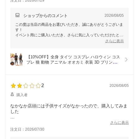
注文日：2026/07/29
ショップからのコメント
2026/08/05
この度は当店の商品をお選びいただき、誠にありがとうございま
す！
イベント用にご購入いただき、さらに気に入っていただけたとの
こと、大変嬉しく思います。
さらに表示
こちらの全身タイツが素敵なイベントの思い出に彩りを添えるこ
とを願っております。
またのご利用を心よりお待ちしております！
【10%OFF】全身 タイツ コスプレ ハロウィン コス
プレ 狼 動物 アニマル オオカミ 衣装 3D プリント 
キャットスーツ お揃い 全身タイツ 仮装 衣装 コス
チューム コス おすすめ 可愛い セクシー 大きいサ
イズ 大人 レディース メンズ ハロウ
2
2026/08/05
購入者
なかなか店頭には子供サイズがなかったので、購入してみま
した
ガットの縫い方がずれているのと、グリップがはがれていた
さらに表示
り、
注文日：2026/07/30
作り方が雑な部分が目立ちました
とりあえずは使えそうなので使いますが、不快感です