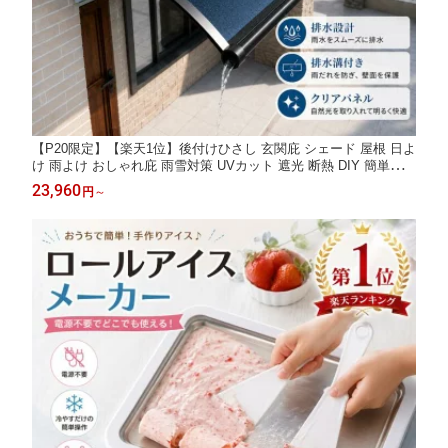
【P20限定】【楽天1位】後付けひさし 玄関庇 シェード 屋根 日よ
け 雨よけ おしゃれ庇 雨雪対策 UVカット 遮光 断熱 DIY 簡単取付
勝手口 窓 自転車置き場 ベランダ 屋外用 日除けサンシェード
23,960
円
～