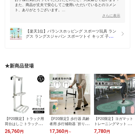
また、商品が丈夫で安心してご使用いただいているとのコメン
ト、ありがとうございます。
お子様が楽しい時間を過ごされている様子が目に浮かび、私たち
さらに表示
もとても励みになります。
これからもぜひたくさん遊んで、素敵な思い出を作ってください
ね！
【楽天1位】バランスホッピング スポーツ玩具 ラン
グス ラングスジャパン スポーツトイ キッズ 子供 
子ども 誕生日 ギフト プレゼント お祝い 男の子 女
の子 公園 体幹 運動 親子 知育玩具 女の子 男の子 
小学生 キッズ 遊具 室内 室外 入学 入園 祝い
★新商品登場
【P20限定】トラック用
【P20限定】歩行器 高齢
【P20限定】ヨガマット
荷台はしご トラックステ
者用 歩行補助器 `折りた
トレーニングマット 縄跳
ッパー 昇降ステップ 2段
たみ 高さ調節可 8段階 滑
びマット 6mm 140m*66
26,760
17,360
7,780
円
円
～
円
耐荷重約120kg 折りたた
り止め 軽量 多点サポー
cm 厚め 衝撃吸収 防振 防