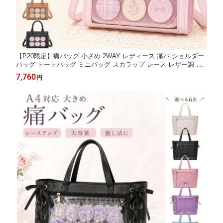
【P20限定】痛バッグ 小さめ 2WAY レディース 痛バ ショルダー
バッグ トートバッグ ミニバッグ スカラップ レース レザー調 推
し活バッグ 斜めがけ 肩掛け 手提げ かわいい おしゃれ 黒 白 ブラ
7,760
円
ウン ピンク 水色 プレゼント