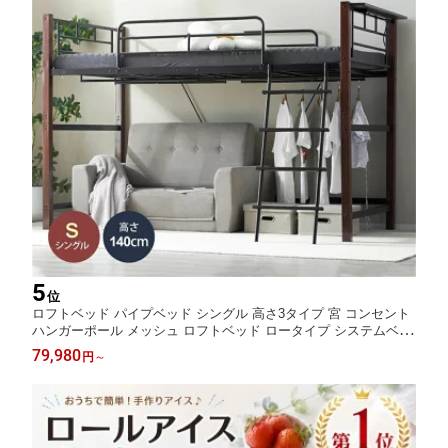
5
位
ロフトベッド パイプベッド シングル 高さ3タイプ 宮 コンセント
ハンガーポール メッシュ ロフトベッド ロータイプ システムベッ
ド 下収納 子供ベッド 二段ベッド 省スペース スチール 耐震 ベッ
79,980
円
～
ド パイプ 金属 社員寮 学生寮