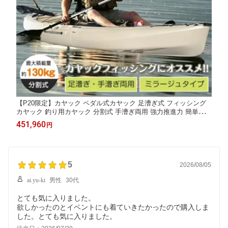
【P20限定】カヤック ペダル式カヤック 足漕ぎ式 フィッシング
カヤック 釣り用カヤック 分割式 手漕ぎ両用 強力推進力 簡単組立
収納スペース付き キャリーハンドル 海 川 湖 アウトドア レジャ
451,960
円
ー カヌー
5
2026/08/05
ai.yu-ki
男性
30代
とても気に入りました。
欲しかったのとイベントにも着ていきたかったので購入しま
した。とても気に入りました。