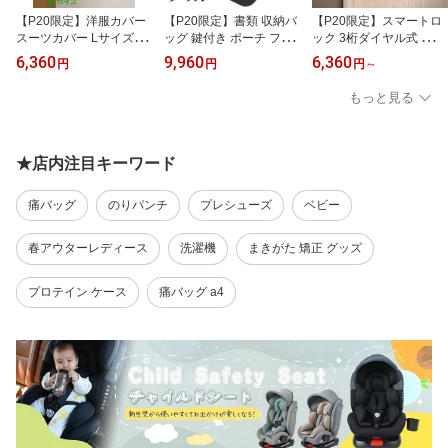
【P20限定】洋服カバー
【P20限定】書類 収納バ
【P20限定】スマートロ
スーツカバー Lサイズ 半
ッグ 鍵付き ポーチ ファ
ック 3桁ダイヤル式 部屋
透明 湿気対策 防水 防カ
イル証明書 整理 金庫 書
鍵後付け 引き戸 鍵 部屋
6,360
9,960
6,360
円
円
円
～
ビ 防虫 ホコリ汚れ防止
類保管 ケース ダイヤル
後付け 補助錠 落とし防
優れた通気性 まとめて収
ロック式 手提げ 集金袋
止 室内ドア鍵 ロック 暗
もっと見る
納ペット 毛からの汚れ防
貴重品 収納 防犯 防災 旅
証番号ロック 引き出しロ
止 ジャケット クローゼ
行 出張 便利グッズ 大容
ック 亜鉛合金製 耐久性
ット ファスナー
量 3層構造 撥水 防傷素材
防犯 金具 防錆 南京錠 窓
キャリーオン機能
鍵 扉 玄関 キャビネット
★店内注目キーワード
痛バッグ
のりパンチ
プレシューズ
ベビー
春アウターレディース
洗濯機
まきがた 矯正 グッズ
プロテイン ケース
痛バッグ a4