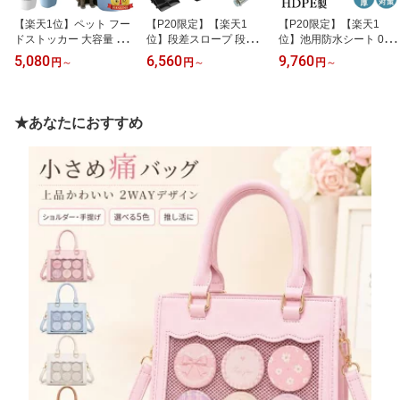
【楽天1位】ペット フー
【P20限定】【楽天1
【P20限定】【楽天1
ドストッカー 大容量 ペ
位】段差スロープ 段差プ
位】池用防水シート 0.5
ットフード 保存容器 か
レート 2個セット 段差解
mm厚 プールライナー 人
5,080
6,560
9,760
円
～
円
～
円
～
わいい 肉球型 密閉 フー
消スロープ (高さ7cm/11c
工池 防水シート 防雨 UV
ドストッカー 3kg‐4kg収
m/13cm)自転車 バイク
対策 フィルム 屋根 漏れ
納可能 ペット ストッカ
駐車場 段差用スロープ
防止 ビオトープ HDPE製
ー 猫 犬 貯蔵タンク 餌収
高強度プラスチック製 段
貯水池 優れた耐食性 8サ
★あなたにおすすめ
納 湿気防止 乾燥 防塵 防
差 スロープ 段差プレー
イズ選べる 送料無料
虫 軽量 犬 猫 小動物 鳥
ト 幅25cm スプライス可
能な幅 固定ネジ付属