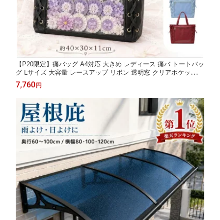
【P20限定】痛バッグ A4対応 大きめ レディース 痛バ トートバッ
グ Lサイズ 大容量 レースアップ リボン 透明窓 クリアポケット
レザー調 推し活バッグ 推しバッグ 編み上げ かわいい おしゃれ
7,760
円
推し色 ライブ イベント