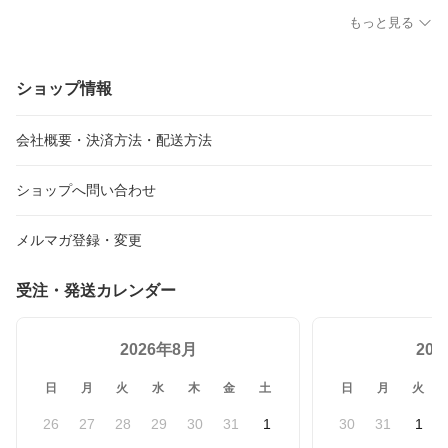
み アルミ製 全長約73.5c
卜 握りやすい 高強度ア
音 楕円形 高密度 弾力性
もっと見る
m 滑りにくい wk033
ルミ合金 老人 高齢者 歩
縄跳び エクササイズ フ
行補助 トイレ後 長時間
ィットネス 在宅運動 室
座る 介護用品
内運動 自宅トレーニング
アパート マンション
ショップ情報
会社概要・決済方法・配送方法
ショップへ問い合わせ
メルマガ登録・変更
受注・発送カレンダー
2026年8月
20
日
月
火
水
木
金
土
日
月
火
26
27
28
29
30
31
1
30
31
1