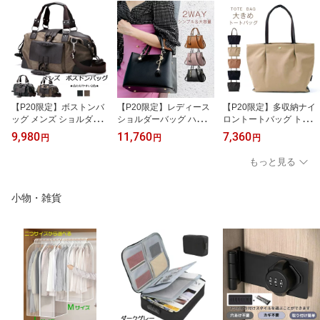
【P20限定】ボストンバ
【P20限定】レディース
【P20限定】多収納ナイ
ッグ メンズ ショルダー
ショルダーバッグ ハンド
ロントートバッグ トート
バッグ 大容量 手提げバ
バッグ 大きめ 2way 通勤
バッグ レディース バッ
9,980
11,760
7,360
円
円
円
ッグ トートバッグ メン
セレモニーバッグバッグ
グ A4 多収納 ナイロン マ
ズ ビジネスバッグ 2WAY
カバン 鞄 手提げバッグ
ザーズバッグ 鞄 かばん
もっと見る
スポーツバッグ 通勤 通
バッグ 鞄 フォーマル 高
トートバッグ レディース
学 旅行 修学旅行 ボスト
見え カジュアル 面接 お
可愛い かわいい 大容量
ン バッグ かばん 出張 フ
受験 結婚式 二次会 冠婚
多収納 多機能 大きめ 軽
小物・雑貨
ァスナー付き
葬祭
い ママバッ