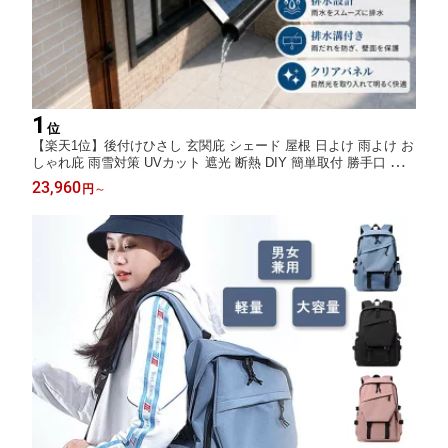
1
位
【楽天1位】後付けひさし 玄関庇 シェード 屋根 日よけ 雨よけ お
しゃれ庇 雨雪対策 UVカット 遮光 断熱 DIY 簡単取付 勝手口 窓
自転車置き場 ベランダ 屋外用 日除けサンシェード
23,960
円
～