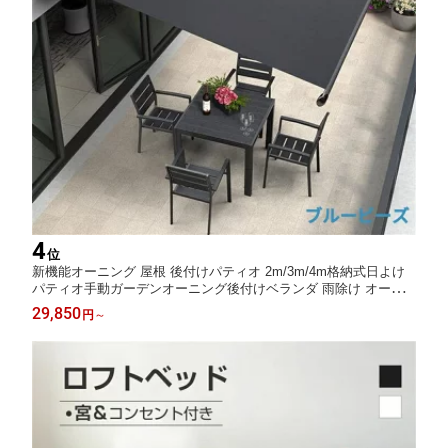
4
位
新機能オーニング 屋根 後付けパティオ 2m/3m/4m格納式日よけ
パティオ手動ガーデンオーニング後付けベランダ 雨除け オーニ
ング 手動ガゼボ キット庭サン
29,850
円
～