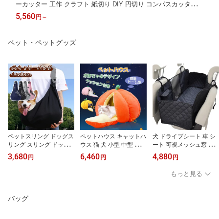
ーカッター 工作 クラフト 紙切り DIY 円切り コンパスカッター
カッティングマット対応 替刃別売り
5,560
円
～
ペット・ペットグッズ
ペットスリング ドッグス
ペットハウス キャットハ
犬 ドライブシート 車 シ
リング スリング ドッグ
ウス 猫 犬 小型 中型 猫ハ
ート 可視メッシュ窓 ト
バッグ 飛び出し防止 犬
ウス ドーム型 かぼちゃ
ランク用 折り畳み 防水
3,680
6,460
4,880
円
円
円
猫 抱っこ紐 抱っこ お出
みかん クッション ドー
滑り止め 犬用 ペット カ
かけ おでかけ ショルダ
ムベッド キャットベッド
ーシート ペットシート
もっと見る
ー ホワイトデーギフト
ねこ 猫用品 洗える 寒さ
カバー 車用 後部座席 後
小型犬 ペット用品 ペッ
対策 可愛い ベット
部座席シート オックスフ
ト 長さ調節 ギンガムチ
ォード 猫 ペット用 多車
バッグ
ェック超軽量 父の日 母
種通用
の日 カジュアル