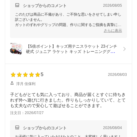
ショップからのコメント
2026/08/05
このたびは商品に不備があり、ご不快な思いをさせてしまい申し
訳ございません。
ガットのずれやグリップの問題、作りに関するご指摘を真摯に受
け止め、より品質管理を徹底してまいります。
さらに表示
商品をご購入いただいたにもかかわらず、ご期待に添えなかった
ことを重ねてお詫び申し上げます。
いただいた貴重なご意見は、今後の商品改善に役立たせていただ
【5倍ポイント】キッズ用テニスラケット 23インチ 
きます。もし何かお気づきの点がございましたら、ぜひお知らせ
硬式 ジュニア ラケット キッズ トレーニンググッズ 
ください。
自主練習 グッズ 男の子 女の子 子供 ボーイズ ガー
引き続き、よろしくお願い申し上げます。
ルズ キッズ 小学生 幼児
5
2026/08/03
淳月 佳保利
子どもがとても気に入っており、商品が届くとすぐに待ちき
れず外へ遊びに行きました。作りもしっかりしていて、とて
も丈夫なので安心して遊ばせることができます。
注文日：2026/07/27
ショップからのコメント
2026/08/04
お子様に気に入っていただけたとのこと、大変嬉しく思います！