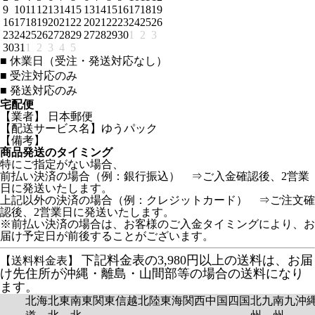
9
10
11
12
13
14
15
13
14
15
16
17
18
19
16
17
18
19
20
21
22
20
21
22
23
24
25
26
23
24
25
26
27
28
29
27
28
29
30
1
2
3
30
31
1
2
3
4
5
■
休業日（受注・発送対応なし）
■
受注対応のみ
■
発送対応のみ
宅配便
【業者】 日本郵便
【配送サービス名】ゆうパック
【備考】
商品発送のタイミング
特にご指定がない場合、
前払い決済の場合（例：銀行振込） ⇒ご入金確認後、2営業
日に発送いたします。
上記以外の決済の場合（例：クレジットカード） ⇒ご注文確
認後、2営業日に発送いたします。
※前払い決済の場合は、お客様のご入金タイミングにより、お
届け予定日が前後することがございます。
下記料金表の3,980円以上の送料は、お届
【送料料金表】
け先住所が沖縄・離島・山間部等の場合の送料になり
ます。
北海
北東
南東
関東
信越
北陸
東海
関西
中国
四国
北九
南九
沖