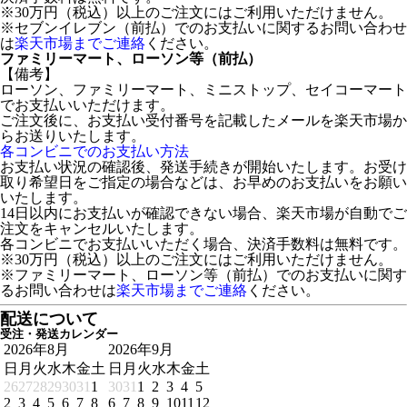
※30万円（税込）以上のご注文にはご利用いただけません。
※セブンイレブン（前払）でのお支払いに関するお問い合わせ
は
楽天市場までご連絡
ください。
ファミリーマート、ローソン等（前払）
【備考】
ローソン、ファミリーマート、ミニストップ、セイコーマート
でお支払いいただけます。
ご注文後に、お支払い受付番号を記載したメールを楽天市場か
らお送りいたします。
各コンビニでのお支払い方法
お支払い状況の確認後、発送手続きが開始いたします。お受け
取り希望日をご指定の場合などは、お早めのお支払いをお願い
いたします。
14日以内にお支払いが確認できない場合、楽天市場が自動でご
注文をキャンセルいたします。
各コンビニでお支払いいただく場合、決済手数料は無料です。
※30万円（税込）以上のご注文にはご利用いただけません。
※ファミリーマート、ローソン等（前払）でのお支払いに関す
るお問い合わせは
楽天市場までご連絡
ください。
配送について
受注・発送カレンダー
2026年8月
2026年9月
日
月
火
水
木
金
土
日
月
火
水
木
金
土
26
27
28
29
30
31
1
30
31
1
2
3
4
5
2
3
4
5
6
7
8
6
7
8
9
10
11
12