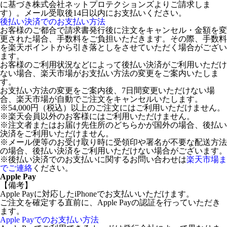
に基づき株式会社ネットプロテクションズよりご請求しま
す）。メール受取後14日以内にお支払いください。
後払い決済でのお支払い方法
お客様のご都合で請求書発行後に注文をキャンセル・金額を変
更された場合、手数料をご負担いただきます。その際、手数料
を楽天ポイントから引き落としをさせていただく場合がござい
ます。
お客様のご利用状況などによって後払い決済がご利用いただけ
ない場合、楽天市場がお支払い方法の変更をご案内いたしま
す。
お支払い方法の変更をご案内後、7日間変更いただけない場
合、楽天市場が自動でご注文をキャンセルいたします。
※54,000円（税込）以上のご注文にはご利用いただけません。
※楽天会員以外のお客様にはご利用いただけません。
※注文者またはお届け先住所のどちらかが国外の場合、後払い
決済をご利用いただけません。
※メール便等のお受け取り時に受領印や署名が不要な配送方法
の場合、後払い決済をご利用いただけない場合がございます。
※後払い決済でのお支払いに関するお問い合わせは
楽天市場ま
でご連絡
ください。
Apple Pay
【備考】
Apple Payに対応したiPhoneでお支払いいただけます。
ご注文を確定する直前に、Apple Payの認証を行っていただき
ます。
Apple Payでのお支払い方法