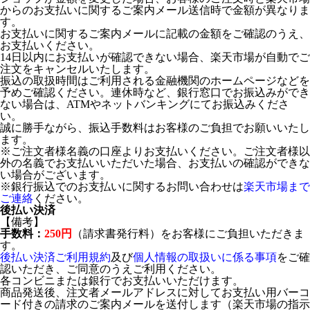
からのお支払いに関するご案内メール送信時で金額が異なりま
す。
お支払いに関するご案内メールに記載の金額をご確認のうえ、
お支払いください。
14日以内にお支払いが確認できない場合、楽天市場が自動でご
注文をキャンセルいたします。
振込の取扱時間はご利用される金融機関のホームページなどを
予めご確認ください。連休時など、銀行窓口でお振込みができ
ない場合は、ATMやネットバンキングにてお振込みくださ
い。
誠に勝手ながら、振込手数料はお客様のご負担でお願いいたし
ます。
※ご注文者様名義の口座よりお支払いください。ご注文者様以
外の名義でお支払いいただいた場合、お支払いの確認ができな
い場合がございます。
※銀行振込でのお支払いに関するお問い合わせは
楽天市場まで
ご連絡
ください。
後払い決済
【備考】
手数料：
250円
（請求書発行料）をお客様にご負担いただきま
す。
後払い決済ご利用規約
及び
個人情報の取扱いに係る事項
をご確
認いただき、ご同意のうえご利用ください。
各コンビニまたは銀行でお支払いいただけます。
商品発送後、注文者メールアドレスに対してお支払い用バーコ
ード付きの請求のご案内メールを送付します（楽天市場の指示