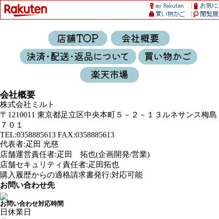
会社概要
株式会社ミルト
〒1210011 東京都足立区中央本町５－２－１３ルネサンス梅島
７０１
TEL:0358885613 FAX:0358885613
代表者:疋田 光慈
店舗運営責任者:疋田 拓也(企画開発/営業)
店舗セキュリティ責任者:疋田拓也
購入履歴からの適格請求書発行:対応可能
お問い合わせ先
お問い合わせ対応時間
日
休業日