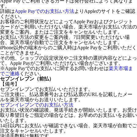
Apple Payでご利用できるカードは発行会社によって異なりま
す。
詳細は
Apple Payでのお支払い方法
よりAppleのサイトをご確認
ください。
お客様のご利用状況などによってApple Payおよびクレジット
カードがご利用いただけない場合、楽天市場がお支払い方法の
変更をご案内、またはご注文をキャンセルいたします。
お支払い方法の変更をご案内後、7日間変更いただけない場
合、楽天市場が自動でご注文をキャンセルいたします。
iPhone以外の端末からのご購入時はApple Payをご利用いただく
ことができません。
その他、ショップの設定状況やご注文時の選択内容などによっ
て、Apple Payがご利用いただけない場合がございます。
※Apple Payでのお支払いに関するお問い合わせは
楽天市場ま
でご連絡
ください。
セブンイレブン（前払）
【備考】
セブンイレブンでお支払いいただけます。
ご注文後に、払込票番号および払込票のURLを記載したメー
ルを楽天市場からお送りいたします。
セブンイレブンでのお支払い方法
お支払い状況の確認後、発送手続きが開始いたします。お受け
取り希望日をご指定の場合などは、お早めのお支払いをお願い
いたします。
14日以内にお支払いが確認できない場合、楽天市場が自動でご
注文をキャンセルいたします。
決済手数料は無料です。