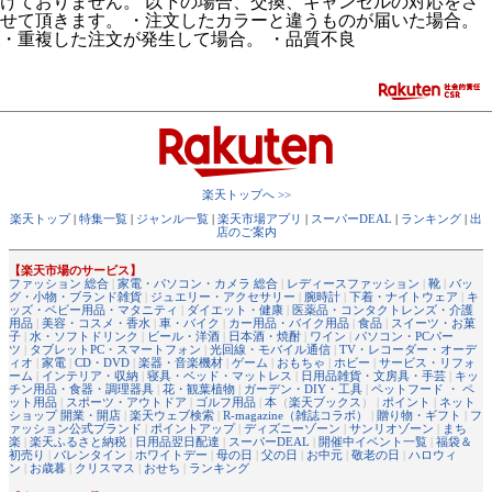
けておりません。 以下の場合、交換、キャンセルの対応をさ
せて頂きます。 ・注文したカラーと違うものが届いた場合。
・重複した注文が発生して場合。 ・品質不良
楽天トップへ >>
楽天トップ
|
特集一覧
|
ジャンル一覧
|
楽天市場アプリ
|
スーパーDEAL
|
ランキング
|
出
店のご案内
【楽天市場のサービス】
ファッション 総合
|
家電・パソコン・カメラ 総合
|
レディースファッション
|
靴
|
バッ
グ・小物・ブランド雑貨
|
ジュエリー・アクセサリー
|
腕時計
|
下着・ナイトウェア
|
キ
ッズ・ベビー用品・マタニティ
|
ダイエット・健康
|
医薬品・コンタクトレンズ・介護
用品
|
美容・コスメ・香水
|
車・バイク
|
カー用品・バイク用品
|
食品
|
スイーツ・お菓
子
|
水・ソフトドリンク
|
ビール・洋酒
|
日本酒・焼酎
|
ワイン
|
パソコン・PCパー
ツ
|
タブレットPC・スマートフォン
|
光回線・モバイル通信
|
TV・レコーダー・オーデ
ィオ
|
家電
|
CD・DVD
|
楽器・音楽機材
|
ゲーム
|
おもちゃ
|
ホビー
|
サービス・リフォ
ーム
|
インテリア・収納
|
寝具・ベッド・マットレス
|
日用品雑貨・文房具・手芸
|
キッ
チン用品・食器・調理器具
|
花・観葉植物
|
ガーデン・DIY・工具
|
ペットフード ・ ペ
ット用品
|
スポーツ・アウトドア
|
ゴルフ用品
|
本
（
楽天ブックス
） |
ポイント
|
ネット
ショップ 開業・開店
|
楽天ウェブ検索
|
R-magazine（雑誌コラボ）
|
贈り物・ギフト
|
フ
ァッション公式ブランド
|
ポイントアップ
|
ディズニーゾーン
|
サンリオゾーン
|
まち
楽
|
楽天ふるさと納税
|
日用品翌日配達
|
スーパーDEAL
|
開催中イベント一覧
|
福袋＆
初売り
|
バレンタイン
|
ホワイトデー
|
母の日
|
父の日
|
お中元
|
敬老の日
|
ハロウィ
ン
|
お歳暮
|
クリスマス
|
おせち
|
ランキング