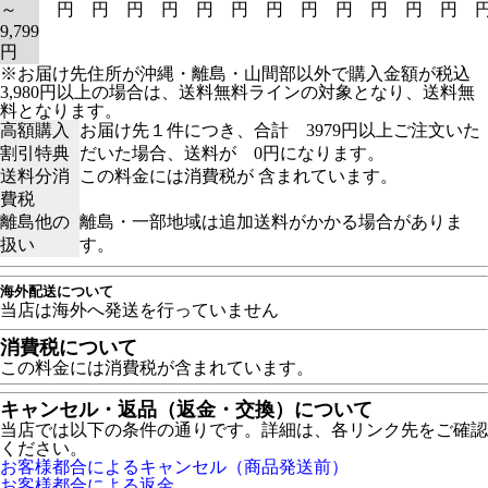
～
円
円
円
円
円
円
円
円
円
円
円
円
9,799
円
※お届け先住所が沖縄・離島・山間部以外で購入金額が税込
3,980円以上の場合は、送料無料ラインの対象となり、送料無
料となります。
高額購入
お届け先１件につき、合計 3979円以上ご注文いた
割引特典
だいた場合、送料が 0円になります。
送料分消
この料金には消費税が 含まれています。
費税
離島他の
離島・一部地域は追加送料がかかる場合がありま
扱い
す。
海外配送について
当店は海外へ発送を行っていません
消費税について
この料金には消費税が含まれています。
キャンセル・返品（返金・交換）について
当店では以下の条件の通りです。詳細は、各リンク先をご確認
ください。
お客様都合によるキャンセル（商品発送前）
お客様都合による返金