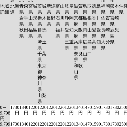
道
北
北
州
州
地域
北海
青森
宮城
茨城
新潟
富山
岐阜
滋賀
鳥取
徳島
福岡
熊本
沖
詳細
道
県
県
県
県
県
県
県
県
県
県
県
岩手
山形
栃木
長野
石川
静岡
京都
島根
香川
佐賀
宮崎
県
県
県
県
県
県
府
県
県
県
県
秋田
福島
群馬
福井
愛知
大阪
岡山
愛媛
長崎
鹿児
県
県
県
県
県
府
県
県
県
島
埼玉
三重
兵庫
広島
高知
大分
県
県
県
県
県
県
県
千葉
奈良
山口
県
県
県
東京
和歌
都
山
神奈
県
川
県
山梨
県
0～
1730
1340
1220
1220
1220
1220
1220
1340
1470
1590
1730
1730
250
円
円
円
円
円
円
円
円
円
円
円
円
9,798
円
9,799
1730
1340
1220
1220
1220
1220
1220
1340
1470
1590
1730
1730
250