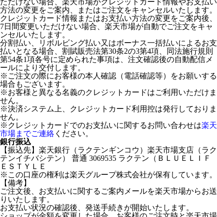
ただけない場合、楽天市場がクレジットカード情報やお支払い
方法の変更をご案内、またはご注文をキャンセルいたします。
クレジットカード情報またはお支払い方法の変更をご案内後、
7日間変更いただけない場合、楽天市場が自動でご注文をキャ
ンセルいたします。
分割払い、リボルビング払い又はボーナス一括払いによるお支
払いとなる場合、割賦販売法第30条2の3第4項、同法施行規則
第54条1項各号に定められた事項は、注文確認後の自動配信メ
ールにより交付します。
※ご注文の際にお客様の本人確認（電話確認等）をお願いする
場合もございます。
※お客様と異なる名義のクレジットカードはご利用いただけま
せん。
※決済システム上、クレジットカード利用控は発行しておりま
せん。
※クレジットカードでのお支払いに関するお問い合わせは
楽天
市場までご連絡
ください。
銀行振込
【振込先】楽天銀行（ラクテンギンコウ）楽天市場支店（ラク
テンイチバシテン） 普通 3069535 ラクテン（ＢＬＵＥＬＩＦ
ＥＳＴＹＬＥ
※この口座の権利は楽天グループ株式会社が保有しています。
【備考】
ご注文後、お支払いに関するご案内メールを楽天市場からお送
りいたします。
お支払い状況の確認後、発送手続きが開始いたします。
ショップが金額を変更した場合、お客様のご注文時と楽天市場