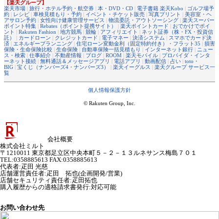
【楽天グループ】
楽天市場
|
旅行・ホテル予約・航空券
|
本・DVD・CD
|
電子書籍 楽天Kobo
|
ゴルフ場予
約
|
レシピ
|
車検見積もり・予約
|
イベント・チケット販売
|
写真プリント
|
美容室・ヘ
アサロン予約
|
女性向け健康管理サービス
|
物流委託・アウトソーシング
|
楽天スーパー
ポイント特集
|
Rebates（ポイント提携サイト）
|
楽天ポイントカード
|
おでかけでポイ
ント
|
Rakuten Fashion
|
地方競馬
|
競輪
|
アフィリエイト
|
ネット証券（株・FX・投資信
託）
|
カードローン
|
クレジットカード
|
電子マネー
|
決済システム
|
スマホでカード決
済
|
エネルギープランニング
|
住宅ローン変動金利（固定特約付き）・フラット35
|
損害
保険・生命保険比較
|
生命保険
|
自動車保険一括見積もり
|
インターネット銀行
|
ニュー
ス・検索
|
仕事紹介
|
不動産情報
|
ブログ
|
ROOM
|
楽天モバイル
|
プロバイダ・インタ
ーネット接続
|
無料通話＆メッセージアプリ
|
電話アプリ
|
動画配信
|
占い
|
toto・
BIG
|
宝くじ（ナンバーズ4・ナンバーズ3）
|
楽天イーグルス
|
楽天グループ サービス一
覧
個人情報保護方針
© Rakuten Group, Inc.
会社概要
株式会社ミルト
〒1210011 東京都足立区中央本町５－２－１３ルネサンス梅島７０１
TEL:0358885613 FAX:0358885613
代表者
:
疋田 光慈
店舗運営責任者
:
疋田 拓也(企画開発/営業)
店舗セキュリティ責任者
:
疋田拓也
購入履歴からの適格請求書発行:対応可能
お問い合わせ先