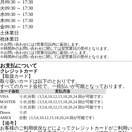
月
09:30 ～ 17:30
火
09:30 ～ 17:30
水
09:30 ～ 17:30
木
09:30 ～ 17:30
金
09:30 ～ 17:30
土
休業日
祝
休業日
※お問い合わせには3営業日以内に返信します。
※時間外のお問い合わせに関しては翌営業日の受付となります。
※お問い合わせには3営業日以内に返信いたします。

お支払について
クレジットカード
【取扱カード】
取り扱いカードは以下のとおりです。
すべてのカード会社で、一括払いが可能となっております。
カード会社
支払方法
VISA
リボ,分割（3,5,6,10,12,15,18,20,24 回が可能です）
MASTER
リボ,分割（3,5,6,10,12,15,18,20,24 回が可能です）
JCB
リボ,分割（3,5,6,10,12,15,18,20,24 回が可能です）
Diners
リボ
AMEX
分割（3,5,6,10,12,15,18,20,24 回が可能です）
【備考】
お客様のご利用状況などによってクレジットカードがご利用い