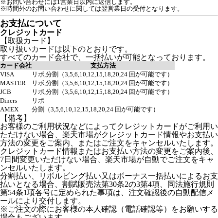
※お問い合わせには1営業日以内に返信します。
※時間外のお問い合わせに関しては翌営業日の受付となります。
お支払について
クレジットカード
【取扱カード】
取り扱いカードは以下のとおりです。
すべてのカード会社で、一括払いが可能となっております。
カード会社
支払方法
VISA
リボ,分割（3,5,6,10,12,15,18,20,24 回が可能です）
MASTER
リボ,分割（3,5,6,10,12,15,18,20,24 回が可能です）
JCB
リボ,分割（3,5,6,10,12,15,18,20,24 回が可能です）
Diners
リボ
AMEX
分割（3,5,6,10,12,15,18,20,24 回が可能です）
【備考】
お客様のご利用状況などによってクレジットカードがご利用い
ただけない場合、楽天市場がクレジットカード情報やお支払い
方法の変更をご案内、またはご注文をキャンセルいたします。
クレジットカード情報またはお支払い方法の変更をご案内後、
7日間変更いただけない場合、楽天市場が自動でご注文をキャ
ンセルいたします。
分割払い、リボルビング払い又はボーナス一括払いによるお支
払いとなる場合、割賦販売法第30条2の3第4項、同法施行規則
第54条1項各号に定められた事項は、注文確認後の自動配信メ
ールにより交付します。
※ご注文の際にお客様の本人確認（電話確認等）をお願いする
場合もございます。