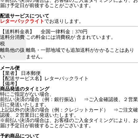
※前払い決済の場合は、お客様のご入金タイミングにより、お
届け予定日が前後することがございます。
配送サービスについて
レターパックライト
でお送りします。
【送料料金表】
全国一律料金：370円
送料分消費
この料金には消費税が 含まれています。
税
離島他の扱
離島・一部地域でも追加送料がかかることはあり
い
ません。
メール便
【業者】 日本郵便
【配送サービス名】レターパックライト
【備考】
商品発送のタイミング
特にご指定がない場合、
前払い決済の場合（例：銀行振込） ⇒ご入金確認後、２営業
日に発送いたします。
上記以外の決済の場合（例：クレジットカード） ⇒ご注文確
認後、２営業日に発送いたします。
※前払い決済の場合は、お客様のご入金タイミングにより、お
届け予定日が前後することがございます。
予約商品について