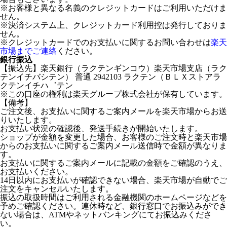
※お客様と異なる名義のクレジットカードはご利用いただけま
せん。
※決済システム上、クレジットカード利用控は発行しておりま
せん。
※クレジットカードでのお支払いに関するお問い合わせは
楽天
市場までご連絡
ください。
銀行振込
【振込先】楽天銀行（ラクテンギンコウ）楽天市場支店（ラク
テンイチバシテン） 普通 2942103 ラクテン（ＢＬＸストアラ
クテンイチハ゛テン
※この口座の権利は楽天グループ株式会社が保有しています。
【備考】
ご注文後、お支払いに関するご案内メールを楽天市場からお送
りいたします。
お支払い状況の確認後、発送手続きが開始いたします。
ショップが金額を変更した場合、お客様のご注文時と楽天市場
からのお支払いに関するご案内メール送信時で金額が異なりま
す。
お支払いに関するご案内メールに記載の金額をご確認のうえ、
お支払いください。
14日以内にお支払いが確認できない場合、楽天市場が自動でご
注文をキャンセルいたします。
振込の取扱時間はご利用される金融機関のホームページなどを
予めご確認ください。連休時など、銀行窓口でお振込みができ
ない場合は、ATMやネットバンキングにてお振込みくださ
い。