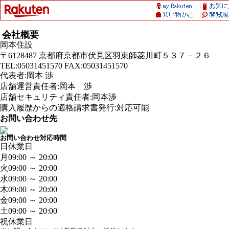
会社概要
岡本住設
〒6128487 京都府京都市伏見区羽束師菱川町５３７－２６
TEL:05031451570 FAX:05031451570
代表者:岡本 渉
店舗運営責任者:岡本 渉
店舗セキュリティ責任者:岡本渉
購入履歴からの適格請求書発行:対応可能
お問い合わせ先
お問い合わせ対応時間
日
休業日
月
09:00 ～ 20:00
火
09:00 ～ 20:00
水
09:00 ～ 20:00
木
09:00 ～ 20:00
金
09:00 ～ 20:00
土
09:00 ～ 20:00
祝
休業日