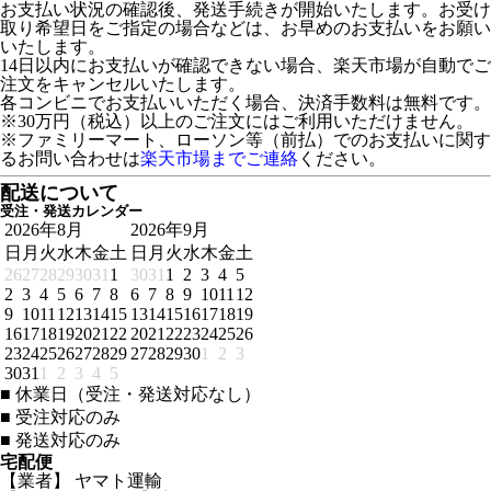
お支払い状況の確認後、発送手続きが開始いたします。お受け
取り希望日をご指定の場合などは、お早めのお支払いをお願い
いたします。
14日以内にお支払いが確認できない場合、楽天市場が自動でご
注文をキャンセルいたします。
各コンビニでお支払いいただく場合、決済手数料は無料です。
※30万円（税込）以上のご注文にはご利用いただけません。
※ファミリーマート、ローソン等（前払）でのお支払いに関す
るお問い合わせは
楽天市場までご連絡
ください。
配送について
受注・発送カレンダー
2026年8月
2026年9月
日
月
火
水
木
金
土
日
月
火
水
木
金
土
26
27
28
29
30
31
1
30
31
1
2
3
4
5
2
3
4
5
6
7
8
6
7
8
9
10
11
12
9
10
11
12
13
14
15
13
14
15
16
17
18
19
16
17
18
19
20
21
22
20
21
22
23
24
25
26
23
24
25
26
27
28
29
27
28
29
30
1
2
3
30
31
1
2
3
4
5
■
休業日（受注・発送対応なし）
■
受注対応のみ
■
発送対応のみ
宅配便
【業者】 ヤマト運輸