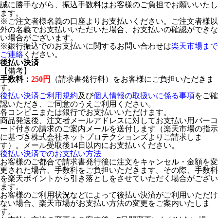
誠に勝手ながら、振込手数料はお客様のご負担でお願いいたし
ます。
※ご注文者様名義の口座よりお支払いください。ご注文者様以
外の名義でお支払いいただいた場合、お支払いの確認ができな
い場合がございます。
※銀行振込でのお支払いに関するお問い合わせは
楽天市場まで
ご連絡
ください。
後払い決済
【備考】
手数料：
250円
（請求書発行料）をお客様にご負担いただきま
す。
後払い決済ご利用規約
及び
個人情報の取扱いに係る事項
をご確
認いただき、ご同意のうえご利用ください。
各コンビニまたは銀行でお支払いいただけます。
商品発送後、注文者メールアドレスに対してお支払い用バーコ
ード付きの請求のご案内メールを送付します（楽天市場の指示
に基づき株式会社ネットプロテクションズよりご請求しま
す）。メール受取後14日以内にお支払いください。
後払い決済でのお支払い方法
お客様のご都合で請求書発行後に注文をキャンセル・金額を変
更された場合、手数料をご負担いただきます。その際、手数料
を楽天ポイントから引き落としをさせていただく場合がござい
ます。
お客様のご利用状況などによって後払い決済がご利用いただけ
ない場合、楽天市場がお支払い方法の変更をご案内いたしま
す。