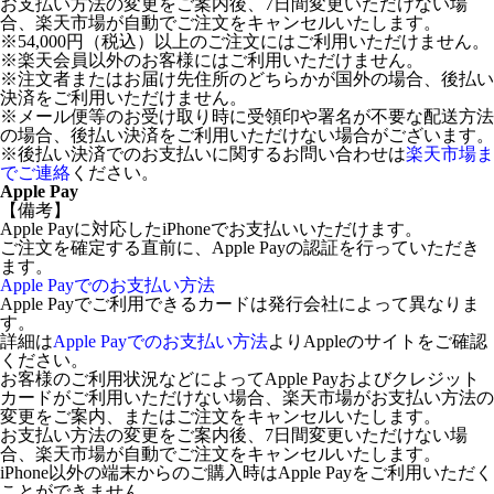
お支払い方法の変更をご案内後、7日間変更いただけない場
合、楽天市場が自動でご注文をキャンセルいたします。
※54,000円（税込）以上のご注文にはご利用いただけません。
※楽天会員以外のお客様にはご利用いただけません。
※注文者またはお届け先住所のどちらかが国外の場合、後払い
決済をご利用いただけません。
※メール便等のお受け取り時に受領印や署名が不要な配送方法
の場合、後払い決済をご利用いただけない場合がございます。
※後払い決済でのお支払いに関するお問い合わせは
楽天市場ま
でご連絡
ください。
Apple Pay
【備考】
Apple Payに対応したiPhoneでお支払いいただけます。
ご注文を確定する直前に、Apple Payの認証を行っていただき
ます。
Apple Payでのお支払い方法
Apple Payでご利用できるカードは発行会社によって異なりま
す。
詳細は
Apple Payでのお支払い方法
よりAppleのサイトをご確認
ください。
お客様のご利用状況などによってApple Payおよびクレジット
カードがご利用いただけない場合、楽天市場がお支払い方法の
変更をご案内、またはご注文をキャンセルいたします。
お支払い方法の変更をご案内後、7日間変更いただけない場
合、楽天市場が自動でご注文をキャンセルいたします。
iPhone以外の端末からのご購入時はApple Payをご利用いただく
ことができません。