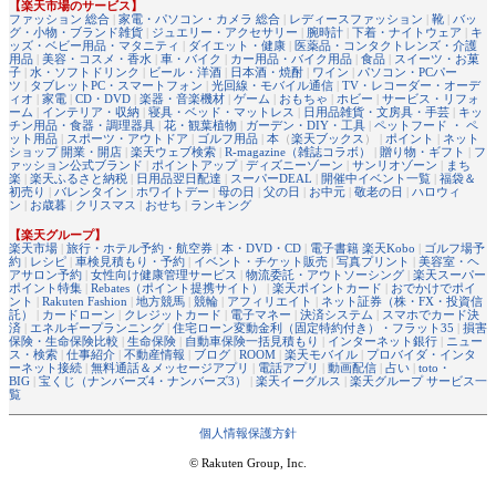
【楽天市場のサービス】
ファッション 総合
|
家電・パソコン・カメラ 総合
|
レディースファッション
|
靴
|
バッ
グ・小物・ブランド雑貨
|
ジュエリー・アクセサリー
|
腕時計
|
下着・ナイトウェア
|
キ
ッズ・ベビー用品・マタニティ
|
ダイエット・健康
|
医薬品・コンタクトレンズ・介護
用品
|
美容・コスメ・香水
|
車・バイク
|
カー用品・バイク用品
|
食品
|
スイーツ・お菓
子
|
水・ソフトドリンク
|
ビール・洋酒
|
日本酒・焼酎
|
ワイン
|
パソコン・PCパー
ツ
|
タブレットPC・スマートフォン
|
光回線・モバイル通信
|
TV・レコーダー・オーデ
ィオ
|
家電
|
CD・DVD
|
楽器・音楽機材
|
ゲーム
|
おもちゃ
|
ホビー
|
サービス・リフォ
ーム
|
インテリア・収納
|
寝具・ベッド・マットレス
|
日用品雑貨・文房具・手芸
|
キッ
チン用品・食器・調理器具
|
花・観葉植物
|
ガーデン・DIY・工具
|
ペットフード ・ ペ
ット用品
|
スポーツ・アウトドア
|
ゴルフ用品
|
本
（
楽天ブックス
） |
ポイント
|
ネット
ショップ 開業・開店
|
楽天ウェブ検索
|
R-magazine（雑誌コラボ）
|
贈り物・ギフト
|
フ
ァッション公式ブランド
|
ポイントアップ
|
ディズニーゾーン
|
サンリオゾーン
|
まち
楽
|
楽天ふるさと納税
|
日用品翌日配達
|
スーパーDEAL
|
開催中イベント一覧
|
福袋＆
初売り
|
バレンタイン
|
ホワイトデー
|
母の日
|
父の日
|
お中元
|
敬老の日
|
ハロウィ
ン
|
お歳暮
|
クリスマス
|
おせち
|
ランキング
【楽天グループ】
楽天市場
|
旅行・ホテル予約・航空券
|
本・DVD・CD
|
電子書籍 楽天Kobo
|
ゴルフ場予
約
|
レシピ
|
車検見積もり・予約
|
イベント・チケット販売
|
写真プリント
|
美容室・ヘ
アサロン予約
|
女性向け健康管理サービス
|
物流委託・アウトソーシング
|
楽天スーパー
ポイント特集
|
Rebates（ポイント提携サイト）
|
楽天ポイントカード
|
おでかけでポイ
ント
|
Rakuten Fashion
|
地方競馬
|
競輪
|
アフィリエイト
|
ネット証券（株・FX・投資信
託）
|
カードローン
|
クレジットカード
|
電子マネー
|
決済システム
|
スマホでカード決
済
|
エネルギープランニング
|
住宅ローン変動金利（固定特約付き）・フラット35
|
損害
保険・生命保険比較
|
生命保険
|
自動車保険一括見積もり
|
インターネット銀行
|
ニュー
ス・検索
|
仕事紹介
|
不動産情報
|
ブログ
|
ROOM
|
楽天モバイル
|
プロバイダ・インタ
ーネット接続
|
無料通話＆メッセージアプリ
|
電話アプリ
|
動画配信
|
占い
|
toto・
BIG
|
宝くじ（ナンバーズ4・ナンバーズ3）
|
楽天イーグルス
|
楽天グループ サービス一
覧
個人情報保護方針
© Rakuten Group, Inc.