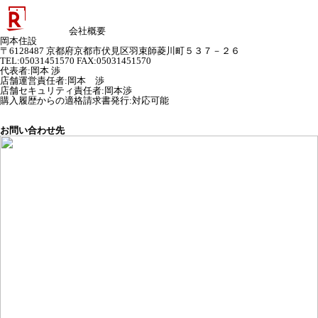
会社概要
岡本住設
〒6128487 京都府京都市伏見区羽束師菱川町５３７－２６
TEL:05031451570 FAX:05031451570
代表者
:
岡本 渉
店舗運営責任者
:
岡本 渉
店舗セキュリティ責任者
:
岡本渉
購入履歴からの適格請求書発行:対応可能
お問い合わせ先