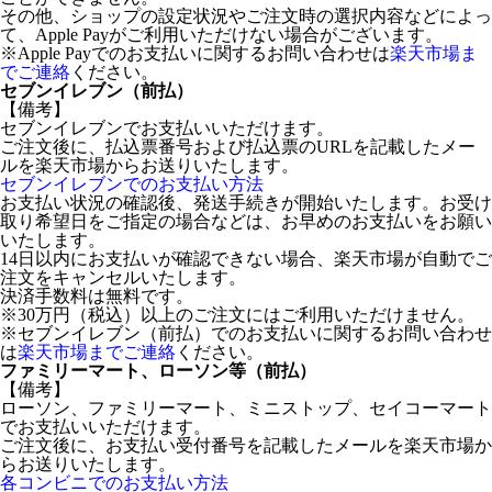
その他、ショップの設定状況やご注文時の選択内容などによっ
て、Apple Payがご利用いただけない場合がございます。
※Apple Payでのお支払いに関するお問い合わせは
楽天市場ま
でご連絡
ください。
セブンイレブン（前払）
【備考】
セブンイレブンでお支払いいただけます。
ご注文後に、払込票番号および払込票のURLを記載したメー
ルを楽天市場からお送りいたします。
セブンイレブンでのお支払い方法
お支払い状況の確認後、発送手続きが開始いたします。お受け
取り希望日をご指定の場合などは、お早めのお支払いをお願い
いたします。
14日以内にお支払いが確認できない場合、楽天市場が自動でご
注文をキャンセルいたします。
決済手数料は無料です。
※30万円（税込）以上のご注文にはご利用いただけません。
※セブンイレブン（前払）でのお支払いに関するお問い合わせ
は
楽天市場までご連絡
ください。
ファミリーマート、ローソン等（前払）
【備考】
ローソン、ファミリーマート、ミニストップ、セイコーマート
でお支払いいただけます。
ご注文後に、お支払い受付番号を記載したメールを楽天市場か
らお送りいたします。
各コンビニでのお支払い方法