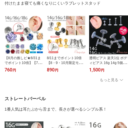
付けたまま寝ても痛くなりにくいラブレットスタッド
【8月の推しピ★8/31ま
8/11までポイント10倍
透明ピアス 楽天1位 ボデ
でポイント10倍】【7月8
【8・9・10月限定モチー
ィピアス 16g 14g 5個 セ
月の限定カラー入荷】ボ
フ入荷】 極小 軟骨ピア
ット 金属アレルギー対応
760
890
1,500
円
円
円
ディピアス 18g 16g 14g
ス つけっぱなし ラブレ
ピアス 耳たぶ つけっぱ
2mm ラブレット 軟骨ピ
ットピアス 14g 16g 18g
なし 軟骨ピアス 軟骨 目
もっと見る
アス 耳たぶ ピアス つけ
4種類 星 月 ハート 丸 ね
立たない 軟骨用 トラガ
っぱなし 金属アレルギー
こ 片耳用 トラガス ヘリ
ス ヘリックス ラブレッ
セカンドピアス 医療用ス
ックス 金アレ対応
ト ピアス 小さい 極小
テンレス ファーストピア
ストレートバーベル
ス 片耳用【立爪ジュエル
シリーズ】
1番人気は耳たぶから舌まで、長さが選べるシンプル系！