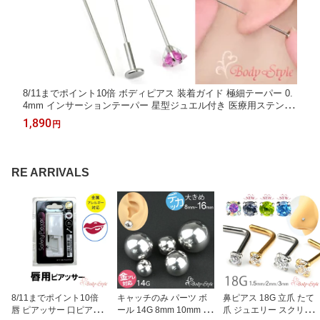
8/11までポイント10倍 ボディピアス 装着ガイド 極細テーパー 0.
4mm インサーションテーパー 星型ジュエル付き 医療用ステンレ
ス 金アレ対応 ツール 便利グッズ ケース付き
1,890
円
RE ARRIVALS
8/11までポイント10倍
キャッチのみ パーツ ボ
鼻ピアス 18G 立爪 たて
唇 ピアッサー 口ピアス
ール 14G 8mm 10mm 12
爪 ジュエリー スクリュ