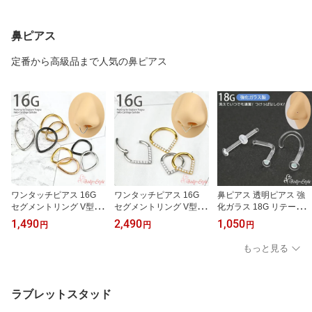
ス ヘリックス ラブレッ
ラガス プッシュピンリテ
ルギー対応ピアス 小さい
ト ピアス 小さい 極小
ーナー アクリル メンズ
ピアス かわいい 小ぶり
レディース
軟骨 ラブレットピアス
鼻ピアス
軟骨ピアス 大人かわいい
大人可愛い シンプルピア
定番から高級品まで人気の鼻ピアス
ス
ワンタッチピアス 16G
ワンタッチピアス 16G
鼻ピアス 透明ピアス 強
セグメントリング V型 シ
セグメントリング V型 ス
化ガラス 18G リテーナ
ンプル 鼻ピアス セプタ
トーン ジュエル 鼻ピア
ー I字型 L字型 C字型 目
1,490
2,490
1,050
円
円
円
ム ヘリックス 軟骨ピア
ス セプタム ヘリックス
立たない ボディピアス
ス イヤーロブ
軟骨ピアス イヤーロブ
つけっぱなし ノーズピア
もっと見る
ス 透明 金属アレルギー
対応 クリアピアス
ラブレットスタッド