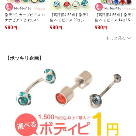
楽天1位 カーブピアス バ
【高評価4.53点】楽天1
【高評価4.55点】楽天1
ナナピアス かわいい 14g
位 へそピアス 20g シル
位 へそピアス 14g 16g 1
16g 18g 軟骨 ボディピア
バー ボディピアス ヘソ
8g ボディピアス 耳たぶ
980
980
980
円
円
円
ス ストーンピアス バナ
ピ へそピ ピアス へそ 細
ピアス 医療用ステンレス
ナバーベル ピアス へそ
いピアス 金属アレルギー
ピアス 金属アレルギー対
もっと見る
ピアス 耳たぶ 軟骨ピア
対応 医療用 サージカル
応のピアス へそ 耳 へそ
ス 耳用 軟骨用 トラガス
ステンレス かわいい シ
ピ サージカルステンレス
ヘリックス サージカルス
ンプル 20ゲージ 細い ダ
医療用 金属アレルギー対
テンレス へそピ 金属ア
ブルジュエル トラガス
応 おしゃれ かわいい シ
【ポッキリ企画】
レルギー対応 メンズ レ
ヘリックス 医療用ステン
ンプル バナナバーベル
ディース ゴールド ブラ
レスピアス アレルギー対
ネイブル カーブバー
ック
応ピアス