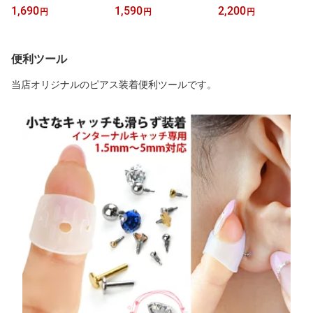
ービックジルコニア スト
ービックジルコニア スト
ア CZ ネイブル ボディピ
1,690
1,590
2,200
円
円
円
レートバーベル 軟骨ピア
レートバーベル 軟骨ピア
アス バナナバーベル サ
ス サージカルステンレス
ス サージカルステンレス
ージカルステンレス ゴー
金属アレルギー対応 つけ
金属アレルギー対応 つけ
ルド シルバー レディー
っぱなし 片耳用 ゴール
っぱなし 片耳用 ゴール
ス 金属アレルギー対応
便利ツール
ド シルバー
ド シルバー
つけっぱなし
当店オリジナルのピアス装着便利ツールです。