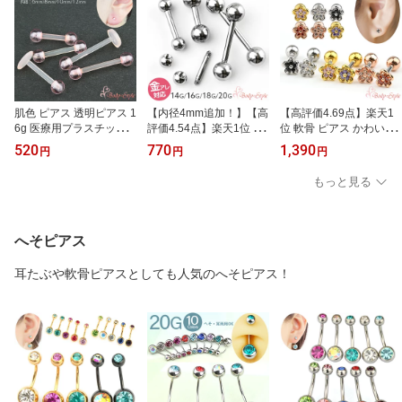
肌色 ピアス 透明ピアス 1
【内径4mm追加！】【高
【高評価4.69点】楽天1
6g 医療用プラスチック
評価4.54点】楽天1位 軟
位 軟骨 ピアス かわいい
耳たぶ ピアス 16G シー
骨 ピアス 20g 18g 16g 1
16g 耳たぶ ボディピアス
520
770
1,390
円
円
円
クレットピアス ラブレッ
4g 耳たぶ ボディピアス
ボディスタイル 花 小ぶ
トピアス16g 軟骨 ラブレ
付けっぱなしピアス 口ピ
り フラワー ピアス16ゲ
もっと見る
ット ラブレットピアス
口ピアス ストレート 丸
ージ 花のピアス ねじ式
ストレートバーベル ホー
ピアス 金アレ スタッド
ピアス ネジ式ピアス つ
ルキープ 穴 塞がり 塞が
ピアス 小さい サージカ
けっぱなし 耳用 おしゃ
る 防止 ラブレットピア
ルステンレスピアス 耳用
れ トラガス ヘリックス
へそピアス
ス16g つけっぱなし ボデ
つけっぱなし シンプル
サージカルステンレス 可
ィピアス 金属アレルギー
ラブレットピアス スタッ
愛いピアス ストレートバ
耳たぶや軟骨ピアスとしても人気のへそピアス！
対応
ド
ーベル