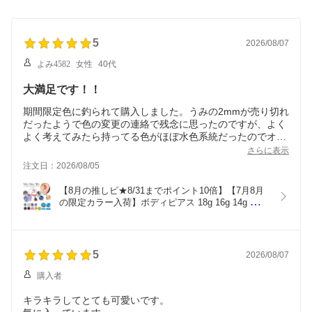
5
2026/08/07
よみ4582
女性
40代
大満足です！！
期間限定色に釣られて購入しました。うみの2mmが売り切れ
だったようで色の変更の連絡で残念に思ったのですが、よく
よく考えてみたら持ってる色がほぼ水色系統だったのでオー
ロラに変更して逆に良かったです。また新たな限定色が発売
さらに表示
されたら購入したいです！ でも、やはり“うみ色”は心の何処
注文日：2026/08/05
かで引っかかってるので、再販があったら購入しちゃいま
す。 スタッフさんありがとうございました
【8月の推しピ★8/31までポイント10倍】【7月8月
の限定カラー入荷】ボディピアス 18g 16g 14g 
2mm ラブレット 軟骨ピアス 耳たぶ ピアス つけっ
ぱなし 金属アレルギー セカンドピアス 医療用ステ
ンレス ファーストピアス 片耳用【立爪ジュエルシ
リーズ】
5
2026/08/07
購入者
キラキラしてとても可愛いです。