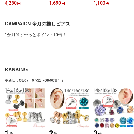
ボディピアス 14g 純チタ
mm 14mm 16mm ボディ
ー ボディピアス ジルコ
4,280
1,690
1,100
円
円
円
ン製 チタン ファースト
ピアス キャッチ のみ ピ
ニアピアス ノーズピアス
ピアス くちびる 金アレ
アスキャッチのみ ボール
ノーズスクリュー 小さい
対応 口ピ ピアス
キャッチ ピアスキャッチ
ピアス かわいい キラキ
アレルギー対応 医療用
ラ ノストリル サージカ
CAMPAIGN 今月の推しピアス
サージカルステンレス 小
ルステンレス 金属アレル
さい 極小 ピアスのキャ
ギー対応 ミニピアス シ
1か月間ず〜っとポイント10倍！
ッチ カスタマイズ 仕事
ルバー ゴールド シンプ
用 シルバー ねじ式 耳ピ
ル 仕事用 小さい 小ぶり
アス 軟骨
RANKING
更新日
：
08/07
（07/31〜08/06集計）
1
2
3