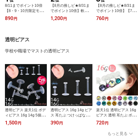
位
位
位
8/11までポイント10倍
【8月の推しピ★8/31ま
【8月の推しピ★8/31ま
【8・9・10月限定モチー
でポイント10倍】軟骨ピ
でポイント10倍】【7月8
フ入荷】 極小 軟骨ピア
アス つけっぱなし 極小
月の限定カラー入荷】ボ
890
1,200
760
円
円
円
ス つけっぱなし ラブレ
ボディピアス 14G 16G 1
ディピアス 18g 16g 14g
ットピアス 14g 16g 18g
8G ラブレット キュービ
2mm ラブレット 軟骨ピ
4種類 星 月 ハート 丸 ね
ックジルコニア フクリン
アス 耳たぶ ピアス つけ
こ 片耳用 トラガス ヘリ
留め 覆輪 ヘリックス ト
っぱなし 金属アレルギー
透明ピアス
ックス 金アレ対応
ラガス 耳たぶ 金アレ対
セカンドピアス 医療用ス
応 ステンレス ネジ式 シ
テンレス ファーストピア
学校や職場でマストの透明ピアス
ンプル レディース メン
ス 片耳用【立爪ジュエル
ズ【7月8月9月の限定カ
シリーズ】
ラー入荷】
透明ピアス 楽天1位 ボデ
透明ピアス 16g 14g ピア
楽天1位 透明ピアス 16g
ィピアス 16g 14g 5個 セ
ス 耳たぶ つけっぱなし
ピアス 透明 耳たぶ ボデ
ット 金属アレルギー対応
ボディピアス 金属アレル
ィピアス つけっぱなし
1,500
390
720
円
円
円
ピアス 耳たぶ つけっぱ
ギー対応 軟骨 軟骨ピア
プッシュピアス プッシュ
なし 軟骨ピアス 軟骨 目
ス 目立たない 小さい 極
式ピアス プッシュピンピ
もっと見る
立たない 軟骨用 トラガ
小 仕事用 ラブレット ト
アス 16ゲージ 金属アレ