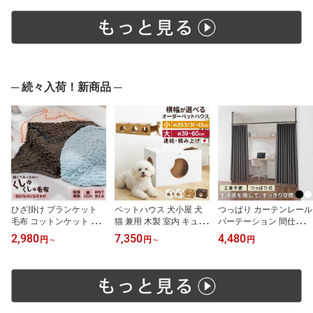
製 食品衛生法検査済 お
き コンパクト 天然木 角
整頓 ハンガーラック 衣
しゃれ ホワイト×ナチュ
丸 卓袱台 ホワイト/ナチ
類収納 ワードローブ ホ
ラル/ホワイト/ピンク
ュラル×ホワイト/サクラ
ワイト/オーク/ウォール
【組立品/完成品が選べ
ピンク/グレー/ウォール
ナット 【組立品/完成品
る】 ETC001666
ナット TBL500415
が選べる】 LCB642314
─ 続々入荷！新商品 ─
ひざ掛け ブランケット
ペットハウス 犬小屋 犬
つっぱり カーテンレール
毛布 コットンケット 吸
猫 兼用 木製 室内 キュー
パーテーション 間仕切り
湿発熱 あったかい 暖か
ブハウス 2匹で使える 積
部屋 カーテン 部屋仕切
2,980
7,350
4,480
円
～
円
～
円
い 低ホルムアルデヒド
み上げ キャットタワー
り 目隠し 間仕切りカー
洗える 洗濯機 軽量 くし
おしゃれ 連結 トンネル
テン 突っ張り棒 伸縮 高
ゅくしゅ ケット 吸湿 韓
簡単組立 ドッグハウス
さ調節 工具不要 賃貸OK
国風 綿毛布 かわいい セ
家具調 猫ハウス キャッ
カーテンリング付き 突っ
ミダブル/シングル/ハー
トハウス 可愛い ホワイ
張り式 冷暖房効率アップ
フ/ひざ掛け/アイボリー/
ト/ホワイトウッド/オー
省エネ ブラック/ホワイ