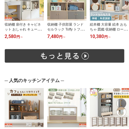
収納棚 扉付き キャビネ
収納棚 子供部屋 ランド
絵本棚 大容量 絵本 おも
ット おしゃれ キューブ
セルラック Toffy トフィ
ちゃ 図鑑 収納棚 ロータ
ボックス 35cm カラーボ
ー 絵本棚 幅60cm ランド
イプ 学習本棚 絵本収納
2,580
7,480
10,380
円
～
円
～
円
～
ックス 一段 オープンボ
セル収納 おもちゃ 収納
棚 子供部屋 リビング 収
ックス 収納 コミック収
ラック 扉付き 取っ手 正
納 窓下 コーナー 伸縮ラ
納 キューブ 正方形 1段 2
方形 オープン収納 約 高
ック 約 幅 70cm 高さ 90
段 ラック 書棚 収納ボッ
さ60 奥行30 キッズ 淡色
cm 木製 ナチュラル/ウォ
クス 前開き 木製 本棚 デ
インテリア 韓国風 PUTU
ールナット/ホワイト
ィスプレイラック 【組立
PUTU グレージュ/グレー
【組立品/完成品が選べ
品/完成品が選べる】
【組立品/完成品が選べ
る】 LRA001212
る】 LET300294
─ 人気のキッチンアイテム ─