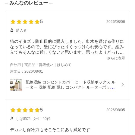
スリム 漫画 雑誌 収納 ホ
アジアン 和風 おしゃれ
ッチン収納 カウンター下
─ みんなのレビュー ─
ワイト/ブラック/オーク
アイボリー/ベージュ/ブ
リビング 白 黒 全4色
全6色【組立品/完成品が
ラウン/ブラック/グレー/
【組立品/完成品が選べ
選べる】 ABR920093
グレージュ
る】 ABRHM0830
5
2026/08/06
購入者
猫のイタズラ防止目的に購入しました。巾木を避ける作りに
なっているので、壁にぴったりくっつけられ安心です。組み
立てもそんなに難しくないと思います。思ったよりどっしり
しており、猫も動かせないでしょう。良い商品に巡り合った
さらに表示
と思います。
自分用｜実用品・普段使い｜はじめて
注文日：2026/08/01
配線収納 コンセントカバー コード収納ボックス ル
ーター 収納 配線 隠し コンパクト ルーターボック
ス おしゃれ パソコンデスク ケーブルボックス スリ
ム コードケース 大型 小サイズ/大サイズ 全7色 
【組立品/完成品が選べる】
5
2026/08/05
しば8575
女性
40代
デカいし保冷力もそこそこにあり満足です