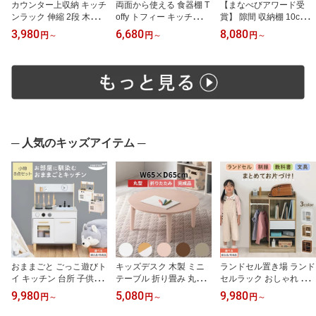
カウンター上収納 キッチ
両面から使える 食器棚 T
【まなべびアワード受
ンラック 伸縮 2段 木製
offy トフィー キッチンボ
賞】 隙間 収納棚 10cm 1
食器棚 ミニ コンパクト
ード キッチンカウンター
2cm 14cm 16cm 18cm 2
3,980
6,680
8,080
円
～
円
～
円
～
ミニ食器棚 キッチン ラ
収納棚 ラック 棚 キッチ
0cm 幅 Toffy トフィー ワ
ック 卓上 伸縮キッチン
ン 収納 カウンター上 上
ゴンラック キャスター
ラック 卓上食器棚 一人
置き ガラス 引き戸 PUT
キッチンラック スリム
暮らし ホワイト/オーク/
UPUTU 幅60cm/幅90cm/
すきま 整理棚 瓶 小物 収
ウォールナット 【組立
幅120cm/グレージュ/グ
納 可動棚 天板付き 奥行5
品/完成品が選べる】 KR
レー 【組立品/完成品が
5 高さ90 PUTUPUTU グ
A945039
選べる】
レージュ/グレー 【組立
品/完成品が選べる】
─ 人気のキッズアイテム ─
おままごと ごっこ遊びト
キッズデスク 木製 ミニ
ランドセル置き場 ランド
イ キッチン 台所 子供用
テーブル 折り畳み 丸型
セルラック おしゃれ ツ
キッズ お店屋さん ご飯
円形 かわいい 大人 北欧
ートン 幅72cm 奥行40c
9,980
5,080
9,980
円
～
円
～
円
～
屋さん 小物セット 収納
韓国インテリア 学習机
m 絵本棚 本棚 A4収納 ロ
棚 お片付け おもちゃ 木
おままごと 勉強 お絵描
ータイプ 引き出し 整理