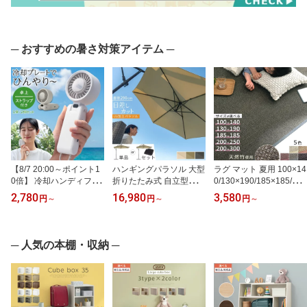
─ おすすめの暑さ対策アイテム ─
【8/7 20:00～ポイント1
ハンギングパラソル 大型
ラグ マット 夏用 100×14
0倍】 冷却ハンディファ
折りたたみ式 自立型ガー
0/130×190/185×185/200
ン ハンディ扇風機 ハン
デンパラソル 日よけ シ
×250/200×300 cm おし
2,780
16,980
3,580
円
～
円
～
円
～
ディファン 冷却プレート
ェード UVカット 紫外線
ゃれ ラグマット カーペ
ペルチェ ファン 卓上扇
対策 ガーデンファニチャ
ット 竹 夏ラグマット オ
風機 扇風機 手持ち 卓上
ー パラソルベース 角度
ールシーズン 涼しい 天
首掛け 3way カラビナ ス
調整 単品/ベース1台セッ
然 バンブー さらさら 子
─ 人気の本棚・収納 ─
トラップ付 熱中症対策
ト アイボリー/カーキ/グ
供部屋 四角 長方形 滑り
瞬間冷感 静音 Type-C U
レー
止め 敷物 和モダン 竹ラ
SB充電 1個/2個セット ホ
グ 夏 全5色
ワイト/ライトグレー