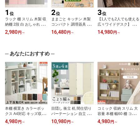
1
2
3
位
位
位
ラック 棚 スリム 木製 収
ままごと キッチン 木製
【1人でも2人でも使える
納棚 2段 白 おしゃれ カ
コンパクト 調理器具 セ
広々ワイドデスク】 学習
ラーボックス 収納 扉付
ット ごっこ遊び お店屋
デスク 約 幅160cm キッ
2,980
16,480
14,980
円
～
円
～
円
～
き 子供部屋 ランドセル
さんごっこ おもちゃ 知
ズデスク 勉強机 シンプ
ラック 絵本棚 幅60cm お
育 玩具 キッズ 台所 子供
ル ワイド テーブル 学習
もちゃ 正方形 約 高さ60
おままごとセット 小物セ
机 ワーク ワイドデスク
奥行30 キッズ グレー ピ
ット すぐ遊べる キャス
子供部屋 キッズ 子供 お
─ あなたにおすすめ ─
ンク ホワイト ウォール
ター付き ホワイト 白 ナ
しゃれ かわいい 北欧 ホ
ナット オーク 【組立品/
チュラル/グレー ETC001
ワイト/オーク/ウォール
完成品が選べる】 LET30
625
ナット DKS000029
0248
本棚 横置き カラーボッ
目隠し 衝立 机 間仕切り
コミック 収納 スリム 大
クス A4対応 キッズ収納
パーテーション 自立 3連/
容量 本棚 幅60 棚 コミッ
オープンラック 棚 収納
4連 幅180 cm オフィス
クラック 本 収納ラック
4,980
10,980
4,980
円
～
円
～
円
～
棚 シェルフ カウンター
テレワーク 遮光 日よけ
スリムラック dvd cd カ
下 テレビ台 洗面所 木製
折りたたみ 軽量 在宅ワ
ラーボックス 薄型 木製
収納ラック 幅60 奥行30
ーク スクリーン パネル
漫画 マンガ 子供部屋 キ