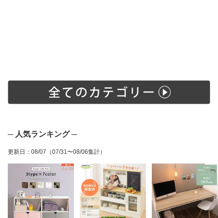
ブラウン/ブルー
ク/ウォールナット
ト LET300238
─ 人気ランキング ─
更新日
：
08/07
（07/31〜08/06集計）