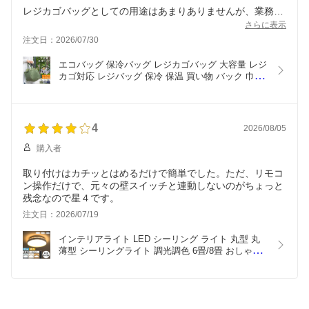
レジカゴバッグとしての用途はあまりありませんが、業務系
ストアの大容量パックをよく購入するので、今までのレジ袋
さらに表示
だと傾けたり立てたりしないと収まらなかったのがすっぽり
注文日：2026/07/30
収まる。厚みがあるのでコンパクトにたたむことはできませ
んが、ホックがついていてミニトートぐらいのサイズにはな
エコバッグ 保冷バッグ レジカゴバッグ 大容量 レジ
ります
カゴ対応 レジバッグ 保冷 保温 買い物 バック 巾着
型 カゴ型 マチ広 自立 肩掛け 軽量 ポケット 収納 
口が広いので、開口部の保冷力は期待できませんが（巾着み
保冷剤ポケット 大きめ 無地 シンプル モスグリー
たいな部分）構造上仕方ないですし。ものを入れる順番を考
ン/グレー/ネイビー FAB000064
えれば済む話
4
2026/08/05
今まで使っていたのが百均の保冷バックだったせいかもしれ
ませんが、保冷のアルミ部分も厚手で炎天下でもしっかり底
購入者
の方の商品は冷凍のまま持ち帰れます
取り付けはカチッとはめるだけで簡単でした。ただ、リモコ
ン操作だけで、元々の壁スイッチと連動しないのがちょっと
残念なので星４です。
注文日：2026/07/19
インテリアライト LED シーリング ライト 丸型 丸 
薄型 シーリングライト 調光調色 6畳/8畳 おしゃれ 
常夜灯 電気 明るい 豆電球 リモコン 明るさ調整 ス
リム リビング ダイニング照明 天井照明器具 アイボ
リー/グレージュ/ブラック