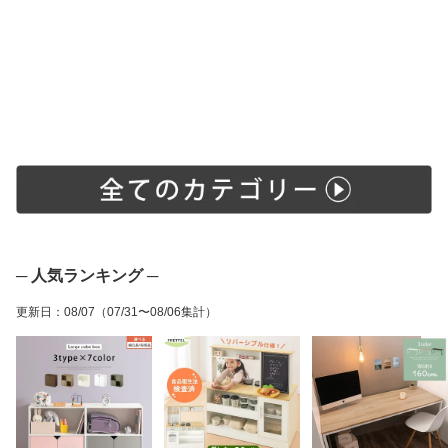
ブラウン/ブルー
ク/ウォールナット
ト LET300238
─ 人気ランキング ─
更新日
：
08/07
（07/31〜08/06集計）