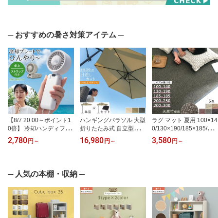
─ おすすめの暑さ対策アイテム ─
【8/7 20:00～ポイント1
ハンギングパラソル 大型
ラグ マット 夏用 100×14
0倍】 冷却ハンディファ
折りたたみ式 自立型ガー
0/130×190/185×185/200
ン ハンディ扇風機 ハン
デンパラソル 日よけ シ
×250/200×300 cm おし
2,780
16,980
3,580
円
～
円
～
円
～
ディファン 冷却プレート
ェード UVカット 紫外線
ゃれ ラグマット カーペ
ペルチェ ファン 卓上扇
対策 ガーデンファニチャ
ット 竹 夏ラグマット オ
風機 扇風機 手持ち 卓上
ー パラソルベース 角度
ールシーズン 涼しい 天
首掛け 3way カラビナ ス
調整 単品/ベース1台セッ
然 バンブー さらさら 子
─ 人気の本棚・収納 ─
トラップ付 熱中症対策
ト アイボリー/カーキ/グ
供部屋 四角 長方形 滑り
瞬間冷感 静音 Type-C U
レー
止め 敷物 和モダン 竹ラ
SB充電 1個/2個セット ホ
グ 夏 全5色
ワイト/ライトグレー