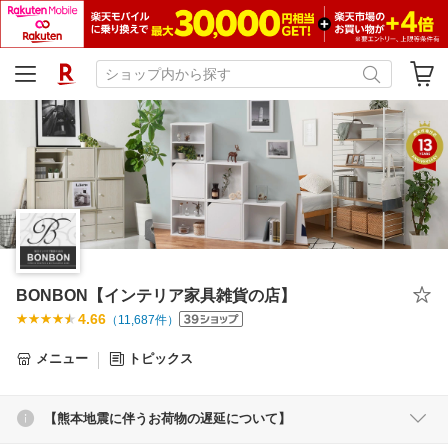
BONBON【インテリア家具雑貨の店】
4.66
（
11,687
件）
メニュー
トピックス
【熊本地震に伴うお荷物の遅延について】