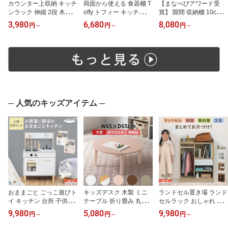
カウンター上収納 キッチ
両面から使える 食器棚 T
【まなべびアワード受
ンラック 伸縮 2段 木製
offy トフィー キッチンボ
賞】 隙間 収納棚 10cm 1
食器棚 ミニ コンパクト
ード キッチンカウンター
2cm 14cm 16cm 18cm 2
3,980
6,680
8,080
円
～
円
～
円
～
ミニ食器棚 キッチン ラ
収納棚 ラック 棚 キッチ
0cm 幅 Toffy トフィー ワ
ック 卓上 伸縮キッチン
ン 収納 カウンター上 上
ゴンラック キャスター
ラック 卓上食器棚 一人
置き ガラス 引き戸 PUT
キッチンラック スリム
暮らし ホワイト/オーク/
UPUTU 幅60cm/幅90cm/
すきま 整理棚 瓶 小物 収
ウォールナット 【組立
幅120cm/グレージュ/グ
納 可動棚 天板付き 奥行5
品/完成品が選べる】 KR
レー 【組立品/完成品が
5 高さ90 PUTUPUTU グ
A945039
選べる】
レージュ/グレー 【組立
品/完成品が選べる】
─ 人気のキッズアイテム ─
おままごと ごっこ遊びト
キッズデスク 木製 ミニ
ランドセル置き場 ランド
イ キッチン 台所 子供用
テーブル 折り畳み 丸型
セルラック おしゃれ ツ
キッズ お店屋さん ご飯
円形 かわいい 大人 北欧
ートン 幅72cm 奥行40c
9,980
5,080
9,980
円
～
円
～
円
～
屋さん 小物セット 収納
韓国インテリア 学習机
m 絵本棚 本棚 A4収納 ロ
棚 お片付け おもちゃ 木
おままごと 勉強 お絵描
ータイプ 引き出し 整理