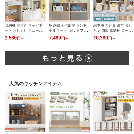
収納棚 扉付き キャビネ
収納棚 子供部屋 ランド
絵本棚 大容量 絵本 おも
ット おしゃれ キューブ
セルラック Toffy トフィ
ちゃ 図鑑 収納棚 ロータ
ボックス 35cm カラーボ
ー 絵本棚 幅60cm ランド
イプ 学習本棚 絵本収納
2,580
7,480
10,380
円
～
円
～
円
～
ックス 一段 オープンボ
セル収納 おもちゃ 収納
棚 子供部屋 リビング 収
ックス 収納 コミック収
ラック 扉付き 取っ手 正
納 窓下 コーナー 伸縮ラ
納 キューブ 正方形 1段 2
方形 オープン収納 約 高
ック 約 幅 70cm 高さ 90
段 ラック 書棚 収納ボッ
さ60 奥行30 キッズ 淡色
cm 木製 ナチュラル/ウォ
クス 前開き 木製 本棚 デ
インテリア 韓国風 PUTU
ールナット/ホワイト
ィスプレイラック 【組立
PUTU グレージュ/グレー
【組立品/完成品が選べ
品/完成品が選べる】
【組立品/完成品が選べ
る】 LRA001212
る】 LET300294
─ 人気のキッチンアイテム ─