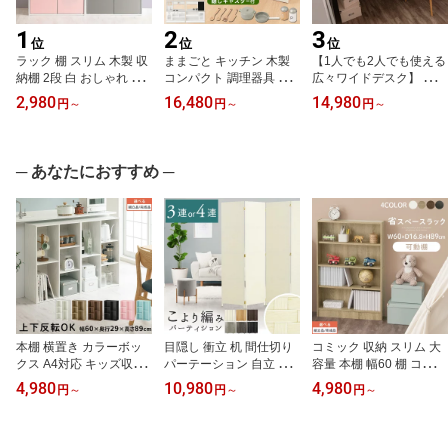
1
2
3
位
位
位
ラック 棚 スリム 木製 収
ままごと キッチン 木製
【1人でも2人でも使える
納棚 2段 白 おしゃれ カ
コンパクト 調理器具 セ
広々ワイドデスク】 学習
ラーボックス 収納 扉付
ット ごっこ遊び お店屋
デスク 約 幅160cm キッ
2,980
16,480
14,980
円
～
円
～
円
～
き 子供部屋 ランドセル
さんごっこ おもちゃ 知
ズデスク 勉強机 シンプ
ラック 絵本棚 幅60cm お
育 玩具 キッズ 台所 子供
ル ワイド テーブル 学習
もちゃ 正方形 約 高さ60
おままごとセット 小物セ
机 ワーク ワイドデスク
奥行30 キッズ グレー ピ
ット すぐ遊べる キャス
子供部屋 キッズ 子供 お
─ あなたにおすすめ ─
ンク ホワイト ウォール
ター付き ホワイト 白 ナ
しゃれ かわいい 北欧 ホ
ナット オーク 【組立品/
チュラル/グレー ETC001
ワイト/オーク/ウォール
完成品が選べる】 LET30
625
ナット DKS000029
0248
本棚 横置き カラーボッ
目隠し 衝立 机 間仕切り
コミック 収納 スリム 大
クス A4対応 キッズ収納
パーテーション 自立 3連/
容量 本棚 幅60 棚 コミッ
オープンラック 棚 収納
4連 幅180 cm オフィス
クラック 本 収納ラック
4,980
10,980
4,980
円
～
円
～
円
～
棚 シェルフ カウンター
テレワーク 遮光 日よけ
スリムラック dvd cd カ
下 テレビ台 洗面所 木製
折りたたみ 軽量 在宅ワ
ラーボックス 薄型 木製
収納ラック 幅60 奥行30
ーク スクリーン パネル
漫画 マンガ 子供部屋 キ