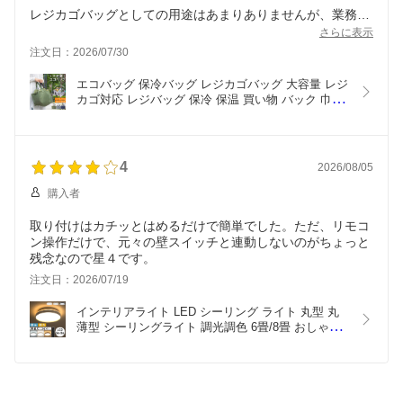
レジカゴバッグとしての用途はあまりありませんが、業務系
ストアの大容量パックをよく購入するので、今までのレジ袋
さらに表示
だと傾けたり立てたりしないと収まらなかったのがすっぽり
注文日：2026/07/30
収まる。厚みがあるのでコンパクトにたたむことはできませ
んが、ホックがついていてミニトートぐらいのサイズにはな
エコバッグ 保冷バッグ レジカゴバッグ 大容量 レジ
ります
カゴ対応 レジバッグ 保冷 保温 買い物 バック 巾着
型 カゴ型 マチ広 自立 肩掛け 軽量 ポケット 収納 
口が広いので、開口部の保冷力は期待できませんが（巾着み
保冷剤ポケット 大きめ 無地 シンプル モスグリー
たいな部分）構造上仕方ないですし。ものを入れる順番を考
ン/グレー/ネイビー FAB000064
えれば済む話
4
2026/08/05
今まで使っていたのが百均の保冷バックだったせいかもしれ
ませんが、保冷のアルミ部分も厚手で炎天下でもしっかり底
購入者
の方の商品は冷凍のまま持ち帰れます
取り付けはカチッとはめるだけで簡単でした。ただ、リモコ
ン操作だけで、元々の壁スイッチと連動しないのがちょっと
残念なので星４です。
注文日：2026/07/19
インテリアライト LED シーリング ライト 丸型 丸 
薄型 シーリングライト 調光調色 6畳/8畳 おしゃれ 
常夜灯 電気 明るい 豆電球 リモコン 明るさ調整 ス
リム リビング ダイニング照明 天井照明器具 アイボ
リー/グレージュ/ブラック