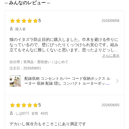
スリム 漫画 雑誌 収納 ホ
アジアン 和風 おしゃれ
ッチン収納 カウンター下
─ みんなのレビュー ─
ワイト/ブラック/オーク
アイボリー/ベージュ/ブ
リビング 白 黒 全4色
全6色【組立品/完成品が
ラウン/ブラック/グレー/
【組立品/完成品が選べ
選べる】 ABR920093
グレージュ
る】 ABRHM0830
5
2026/08/06
購入者
猫のイタズラ防止目的に購入しました。巾木を避ける作りに
なっているので、壁にぴったりくっつけられ安心です。組み
立てもそんなに難しくないと思います。思ったよりどっしり
しており、猫も動かせないでしょう。良い商品に巡り合った
さらに表示
と思います。
自分用｜実用品・普段使い｜はじめて
注文日：2026/08/01
配線収納 コンセントカバー コード収納ボックス ル
ーター 収納 配線 隠し コンパクト ルーターボック
ス おしゃれ パソコンデスク ケーブルボックス スリ
ム コードケース 大型 小サイズ/大サイズ 全7色 
【組立品/完成品が選べる】
5
2026/08/05
しば8575
女性
40代
デカいし保冷力もそこそこにあり満足です