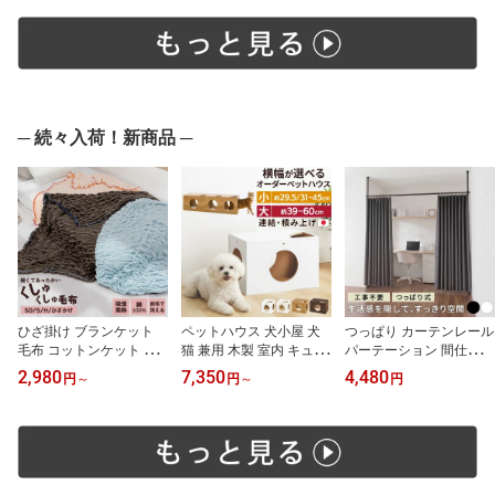
製 食品衛生法検査済 お
き コンパクト 天然木 角
整頓 ハンガーラック 衣
しゃれ ホワイト×ナチュ
丸 卓袱台 ホワイト/ナチ
類収納 ワードローブ ホ
ラル/ホワイト/ピンク
ュラル×ホワイト/サクラ
ワイト/オーク/ウォール
【組立品/完成品が選べ
ピンク/グレー/ウォール
ナット 【組立品/完成品
る】 ETC001666
ナット TBL500415
が選べる】 LCB642314
─ 続々入荷！新商品 ─
ひざ掛け ブランケット
ペットハウス 犬小屋 犬
つっぱり カーテンレール
毛布 コットンケット 吸
猫 兼用 木製 室内 キュー
パーテーション 間仕切り
湿発熱 あったかい 暖か
ブハウス 2匹で使える 積
部屋 カーテン 部屋仕切
2,980
7,350
4,480
円
～
円
～
円
い 低ホルムアルデヒド
み上げ キャットタワー
り 目隠し 間仕切りカー
洗える 洗濯機 軽量 くし
おしゃれ 連結 トンネル
テン 突っ張り棒 伸縮 高
ゅくしゅ ケット 吸湿 韓
簡単組立 ドッグハウス
さ調節 工具不要 賃貸OK
国風 綿毛布 かわいい セ
家具調 猫ハウス キャッ
カーテンリング付き 突っ
ミダブル/シングル/ハー
トハウス 可愛い ホワイ
張り式 冷暖房効率アップ
フ/ひざ掛け/アイボリー/
ト/ホワイトウッド/オー
省エネ ブラック/ホワイ