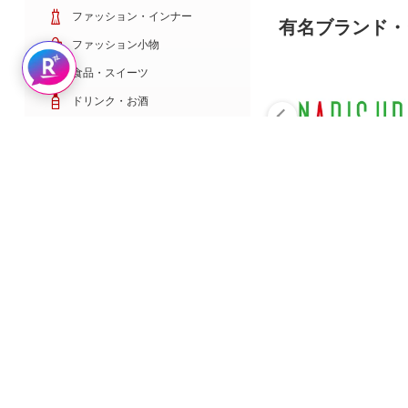
ファッション・インナー
有名ブランド・
ファッション小物
Rakuten AIで探す
食品・スイーツ
ドリンク・お酒
日用雑貨・キッチン用品
コスメ・健康・医薬品
キッズ・ベビー・玩具
家電・TV・カメラ
PC・スマホ・通信
スポーツ・ゴルフ
車・バイク
インテリア・寝具・収納
ペット・花・DIY工具
サービス・リフォーム