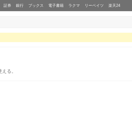
証券
銀行
ブックス
電子書籍
ラクマ
リーベイツ
楽天24
使える。