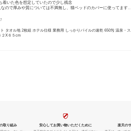
ち着いた色を想定していたので少し残念
入なので厚みや質については不満無し、猫ベッドのカバーに使ってます
ればよかったな
7
ト タオル地 2枚組 ホテル仕様 業務用 しっかりパイルの速乾 650匁 温
４２X６５cm
の取り組み
安心してお買い物いただくために
楽天の