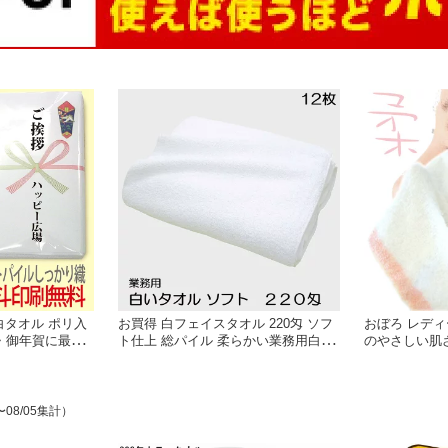
 白タオル ポリ入
お買得 白フェイスタオル 220匁 ソフ
おぼろ レディ
・御年賀に最適
ト仕上 総パイル 柔らかい業務用白タ
のやさしい肌
販促用フェイスタ
オル サロン・エステ・病院・店舗・
白地に1色ボー
家庭用に最適 12枚組
組 日本製 お
〜08/05集計）