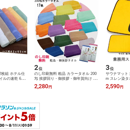
2
3
位
位
2枚組 ホテル仕
のし印刷無料 粗品 カラータオル 200
サウナマット 業
イルの速乾 650
匁 挨拶回り・御挨拶・御年賀向け 34
m スレン染
ン・店舗・家庭
×86cm カラーフェイスタオル OPP袋
様 温泉・ス
2,280
2,590
円
円
スマット サイ
入仕上 1色12枚組 ベトナム製
に最適な足ふ