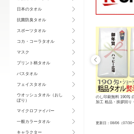
日本のタオル
抗菌防臭タオル
スポーツタオル
コカ・コーラタオル
マスク
プリント柄タオル
バスタオル
フェイスタオル
ウオッシュタオル（おし
ェイスタ
プリントフェイスタオル 挨拶回りに
のし印刷無料 190匁
ぼり）
に 20
最適 選べる18柄プリントタオル 粗
加工 粗品・挨拶回り
【13
品・ご挨拶・御年賀・販促用 のし名
OPP袋入り 景品・
マイクロファイバー
入れ無料 1枚よりOK 贈答品にも
オル
一般カラータオル
更新日
：
08/06
（07/30
キャラクター