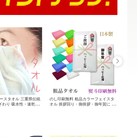
ースタオル 三重県伝統
のし印刷無料 粗品カラーフェイスタ
プリン
ざわり 吸水性・速乾性
オル 挨拶回り・御挨拶・御年賀に 20
最適 
ダーの無地タイプ 10枚
0匁 日本製 泉州産 カラー無地【13
品・ご
ぼろタオル
色】OPP袋入り 1枚からOK
入れ無