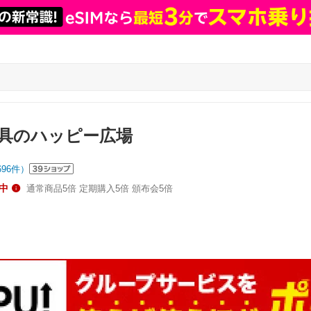
具のハッピー広場
696
件）
中
通常商品5倍 定期購入5倍 頒布会5倍