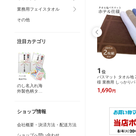
業務用フェイスタオル
その他
注目カテゴリ
15
1
位
位
 エアロパ
プリントフェイスタオル 毎日に寄り
バスマット タオル地 
・高吸水
添うやわらかタオル 選べる18柄・12
様 業務用 しっかりパ
のし名入れ海
無料
枚組セット 速乾・吸水性 カラフルで
匁 温泉・スパ・サロ
1,680
1,690
外製色柄タオ
円
円
家族みんなに
用に最適なシンプルバ
ル
ズ42X65cm
ショップ情報
会社概要・決済方法・配送方法
ショップへ問い合わせ