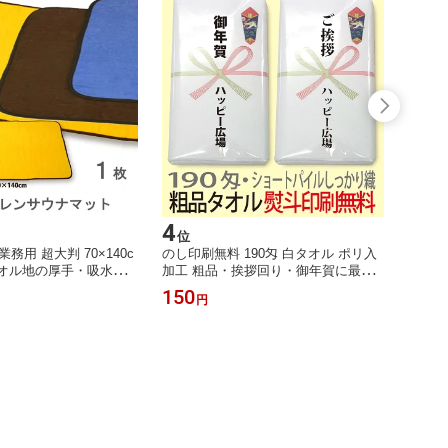
4
5
位
位
務用 超大判 70×140c
のし印刷無料 190匁 白タオル ポリ入
おぼろ
タオル地の厚手・吸水仕
加工 粗品・挨拶回り・御年賀に最適
のやさ
パ・ホテル・ジム・銭湯
OPP袋入り 景品・販促用フェイスタ
白地に
150
3,85
円
きバスマット
オル
組 日