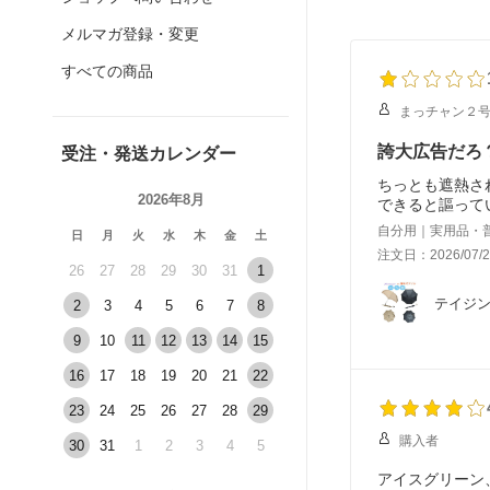
メルマガ登録・変更
すべての商品
まっチャン２
誇大広告だろ
受注・発送カレンダー
ちっとも遮熱さ
2026年8月
できると謳って
自分用｜実用品・
日
月
火
水
木
金
土
注文日：2026/07/2
26
27
28
29
30
31
1
テイジン
2
3
4
5
6
7
8
9
10
11
12
13
14
15
16
17
18
19
20
21
22
23
24
25
26
27
28
29
購入者
30
31
1
2
3
4
5
アイスグリーン