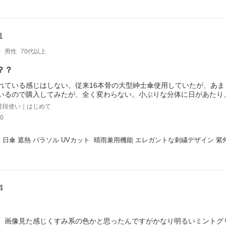
1
号
男性
70代以上
？？
れている感じはしない。従来16本骨の大型紳士傘使用していたが、あま
いるので購入してみたが、全く変わらない。小ぶりな分体に日があたり
普段使い｜はじめて
0
 日傘 遮熱 パラソル UVカット  晴雨兼用機能 エレガントな刺繍デザイン 紫外
4
、画像見た感じくすみ系の色かと思ったんですがかなり明るいミントグ