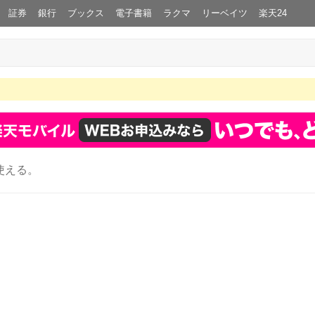
証券
銀行
ブックス
電子書籍
ラクマ
リーベイツ
楽天24
使える。