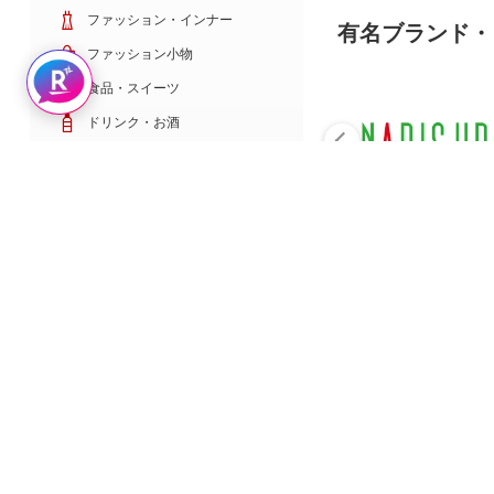
ファッション・インナー
有名ブランド・
ファッション小物
Rakuten AIで探す
食品・スイーツ
ドリンク・お酒
日用雑貨・キッチン用品
コスメ・健康・医薬品
キッズ・ベビー・玩具
家電・TV・カメラ
PC・スマホ・通信
スポーツ・ゴルフ
車・バイク
インテリア・寝具・収納
ペット・花・DIY工具
サービス・リフォーム