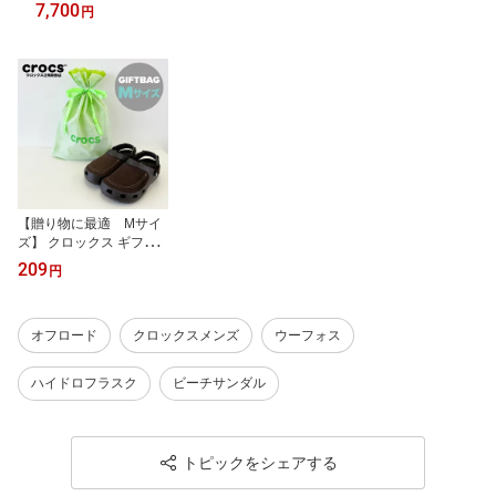
安心ください ge129421 ビルケンシュトック ◯
7,700
円
【贈り物に最適 Mサイ
ズ】 クロックス ギフト
バック プレゼント ラッ
209
円
ピング gift bag 贈り物 ギ
フト
オフロード
クロックスメンズ
ウーフォス
ハイドロフラスク
ビーチサンダル
トピックをシェアする