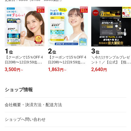
1
2
3
位
位
位
【クーポンで15％OFF 4
【クーポンで15％OFF 4
＼今だけサンプルプレゼ
日20時〜12日9:59迄】便
日20時〜12日9:59迄】プ
ント！／【公式】【指定
通改善 乳酸菌 サプリ 宿
ロバイオティクス 善玉菌
第2類医薬品】ボラギノ
3,500
1,863
2,640
円
～
円
～
円
便はがし 腸内洗浄 ビフ
乳酸菌 サプリ 便通改善
ールプレミアム 注入軟膏
ィズス菌 腸活 プロバイ
ビフィズス菌 腸活 有胞
2g 10個入 痔の薬 ボラギ
オティクス 腸内環境 善
子性乳酸菌 サプリメント
ノール 有効成分 最大量
玉菌 サプリメント 食物
プレバイオティクス 食物
配合 市販薬 つらい 痔 改
ショップ情報
繊維 ラフマ 睡眠 セロト
繊維 オリゴ糖 シンバイ
善 ぢ 肛門 おしり いぼ痔
ニン GABA ボラケアバラ
オティクス 機能性表示食
きれ痔 内痔核 痛み 出血
ンスwith乳酸菌ラフマα 3
品 ボラケアバランスwith
はれ かゆみ 殺菌 抗炎症
会社概要・決済方法・配送方法
0日分 機能性表示食品 天
乳酸菌 60粒 30日 天藤製
ぼらぎのーる 送料無料
藤製薬
薬
ショップへ問い合わせ