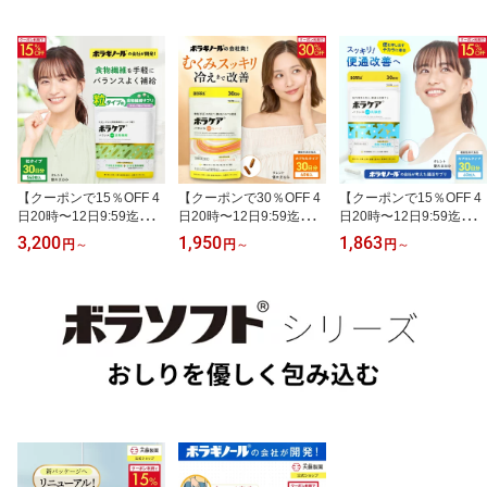
【クーポンで15％OFF 4
【クーポンで30％OFF 4
【クーポンで15％OFF 4
日20時〜12日9:59迄】食
日20時〜12日9:59迄】ヒ
日20時〜12日9:59迄】プ
物繊維 サプリ 便秘 腸活
ハツ サプリ むくみ 冷え
ロバイオティクス 善玉菌
3,200
1,950
1,863
円
～
円
～
円
～
ダイエット 水溶性食物繊
温活 マルチビタミン サ
乳酸菌 サプリ 便通改善
維 不溶性食物繊維 サプ
プリメント ビタミンB2
ビフィズス菌 腸活 有胞
リメント 難消化性デキス
亜鉛 ひはつ ビタミンA
子性乳酸菌 サプリメント
トリン 錠剤 粒タイプ デ
ビタミンB1 ビタミンC
プレバイオティクス 食物
キストリン シンバイオテ
びたみん めぐり 血流 血
繊維 オリゴ糖 シンバイ
ィクス 水無しで飲める
行促進 ボラケアバランス
オティクス 機能性表示食
ボラケアバランスwith食
withヒハツ 機能性表示食
品 ボラケアバランスwith
物繊維 540粒 30日 天藤
品 60粒 30日 天藤製薬 B
乳酸菌 60粒 30日 天藤製
製薬
ORRA
薬