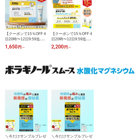
【クーポンで15％OFF 4
【クーポンで15％OFF 4
日20時〜12日9:59迄】ボ
日20時〜12日9:59迄】ボ
ラギノールの会社 おしり
ラギノールの会社 おしり
1,650
2,200
円
～
円
～
化粧品 ボディクリーム D
化粧品 ボディクリーム
パンテノール ワセリン
デリケートゾーン 肛門
油性クリーム デリケート
肌荒れ 防止 グリチルレ
ゾーン おしりクリーム
チン酸ステアリル 整肌
肛門 皮膚 水分 蒸発 外部
乾燥 保湿 自然由来 送料
刺激から守る 蒸れ 拭き
無料 個包装 持ち運び便
すぎ 洗いすぎ ボラソフ
利 ボラソフトプロテクト
トプロテクトバーム 天藤
クリームEXPLUS 0.5g×
製薬
16包
＼今だけサンプルプレゼ
＼今だけサンプルプレゼ