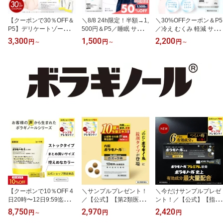
【クーポンで30％OFF＆
＼8/8 24h限定！半額→1,
＼30%OFFクーポン＆P5
P5】デリケートゾーンケ
500円＆P5／睡眠 サプリ
／冷え むくみ 軽減 サプ
ア 膣ケア 保湿 フェムケ
ぐっすり 睡眠の質向上
リ ヒハツ 製薬会社発 機
3,300
1,500
2,200
円
～
円
～
円
～
ア 更年期 クリーム 加齢
加齢に伴う睡眠悩み 製薬
能性表示食品 冷え性 対
乾燥 VIO 閉経 閉経後 女
会社発 ラフマ 機能性表
策 寒さ対策 冬 温活 血流
性ホルモン 膣 陰部 会陰
示食品 30日分 乳酸菌配
改善 ぽかぽか めぐり ビ
肌荒れ 防止 ヒアルロン
合 便通改善 ノンレム睡
タミン 亜鉛 インナーケ
酸 個包装 衛生的 28包 フ
眠 更年期 睡眠悩み GAB
ア FEMBORRA フェムボ
ェムボラ コスメティック
A 目覚め 眠活 インナー
ラサプリメント1日1粒
フェムゾーン FEMBORR
ケア FEMBORRA フェム
ボラギノールの会社 天藤
A 天藤製薬
ボラ 1日1粒 ボラギノー
製薬
ルの会社
【クーポンで10％OFF 4
＼サンプルプレゼント！
＼今だけサンプルプレゼ
日20時〜12日9:59迄】＼
／【公式】【第2類医薬
ント！／【公式】【指定
今だけサンプルプレゼン
品】 内服ボラギノールE
第2類医薬品】ボラギノ
8,750
2,970
2,420
円
～
円
円
ト！／【公式】【指定第
X 45錠 ボラギノール 医
ールプレミアム 軟膏 20g