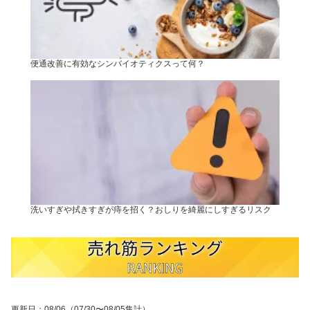
便通改善に有効なシンバイオティクスって何？
洗いすぎや拭きすぎが痔を招く？おしりを綺麗にしすぎるリスク
更新日
：
08/06
（07/30〜08/05集計）