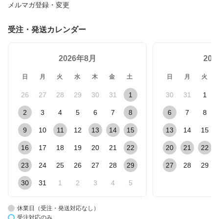
メルマガ登録・変更
受注・発送カレンダー
2026年8月
20
日
月
火
水
木
金
土
日
月
火
26
27
28
29
30
31
1
30
31
1
2
3
4
5
6
7
8
6
7
8
9
10
11
12
13
14
15
13
14
15
16
17
18
19
20
21
22
20
21
22
23
24
25
26
27
28
29
27
28
29
30
31
1
2
3
4
5
休業日（受注・発送対応なし）
受注対応のみ