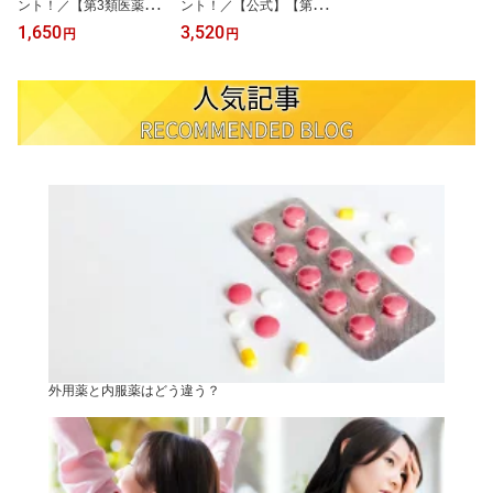
ント！／【第3類医薬
ント！／【公式】【第3
品】ボラギノールスムー
類医薬品】ボラギノール
1,650
3,520
円
円
ス便秘薬 ボラギノール便
スムース便秘薬 ボラギノ
秘薬 90錠 送料無料 便秘
ール便秘薬 270錠 送料無
悩み 解消 市販薬 水酸化
料 便秘悩み 解消 市販薬
マグネシウム クセになり
水酸化マグネシウム クセ
にくい 自然に近いお通じ
になりにくい 自然に近い
小粒 業界最小量 0.12g単
お通じ 小粒 業界最小量
位 調整可能 飲みやすい
0.12g単位 症状に合わせ
便質
て調整可能 飲みやすい
便質
外用薬と内服薬はどう違う？