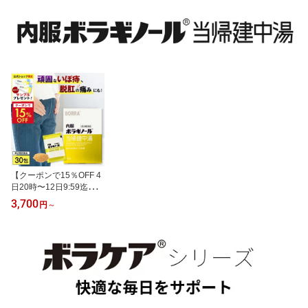
2類医薬品】ボラギノー
薬品 内服薬 市販薬 痔の
痔の薬 新発売 ボラギノ
ルA注入軟膏 2g 50個入
薬 内服 飲み薬 服用 個包
ール 有効成分 最大量配
り 大容量 お得 痔の薬 ボ
装 錠剤 粒 生薬 痔 いぼ痔
合 市販薬 つらい 痔 改善
ラギノール 公式通販限定
きれ痔 切れ痔 痛み 出血
ぢ 肛門 おしり いぼ痔 き
市販薬 痔 改善 ぢ 肛門 い
腫れ かゆみ 血流 血流改
れ痔 内痔核 痛み 出血 は
ぼ痔 きれ痔 内痔核 痛み
善 血行不良 痔改善 鎮痛
れ かゆみ 殺菌 ぼらぎの
出血 はれ かゆみ 送料無
炎症 抗炎症
ーる 送料無料
料
【クーポンで15％OFF 4
日20時〜12日9:59迄】
【公式】【第2類医薬
3,700
円
～
品】内服ボラギノール当
帰建中湯 30包 ボラギノ
ール 痔の薬 漢方薬 内服
薬 市販薬 当帰建中湯 飲
み薬 痔 いぼ痔 きれ痔 ぶ
り返す 痛み はれ かゆみ
血行不良 痔改善 血流改
善 鎮痛 痛み 症状が悪化
しにくい体