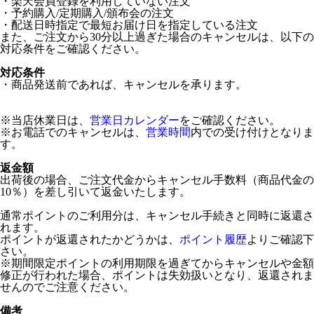
・楽天会員登録を利用していない注文
・予約購入/定期購入/頒布会の注文
・配送日時指定で最短お届け日を指定している注文
また、ご注文から30分以上過ぎた場合のキャンセルは、以下の
対応条件をご確認ください。
対応条件
・商品発送前であれば、キャンセルを承ります。
※当店休業日は、
営業日カレンダー
をご確認ください。
※お電話でのキャンセルは、
営業時間
内での受け付けとなりま
す。
返金額
出荷後の場合、ご注文代金からキャンセル手数料（商品代金の
10％）を差し引いて返金いたします。
通常ポイントのご利用分は、キャンセル手続きと同時に返還さ
れます。
ポイントが返還されたかどうかは、
ポイント履歴
よりご確認下
さい。
※期間限定ポイントの利用期限を過ぎてからキャンセルや金額
修正が行われた場合、ポイントは失効扱いとなり、返還されま
せんのでご注意ください。
備考