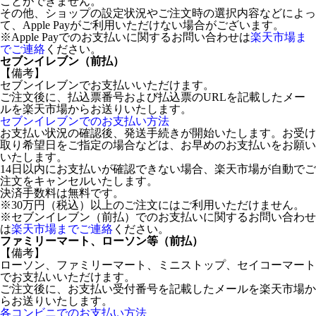
ことができません。
その他、ショップの設定状況やご注文時の選択内容などによっ
て、Apple Payがご利用いただけない場合がございます。
※Apple Payでのお支払いに関するお問い合わせは
楽天市場ま
でご連絡
ください。
セブンイレブン（前払）
【備考】
セブンイレブンでお支払いいただけます。
ご注文後に、払込票番号および払込票のURLを記載したメー
ルを楽天市場からお送りいたします。
セブンイレブンでのお支払い方法
お支払い状況の確認後、発送手続きが開始いたします。お受け
取り希望日をご指定の場合などは、お早めのお支払いをお願い
いたします。
14日以内にお支払いが確認できない場合、楽天市場が自動でご
注文をキャンセルいたします。
決済手数料は無料です。
※30万円（税込）以上のご注文にはご利用いただけません。
※セブンイレブン（前払）でのお支払いに関するお問い合わせ
は
楽天市場までご連絡
ください。
ファミリーマート、ローソン等（前払）
【備考】
ローソン、ファミリーマート、ミニストップ、セイコーマート
でお支払いいただけます。
ご注文後に、お支払い受付番号を記載したメールを楽天市場か
らお送りいたします。
各コンビニでのお支払い方法