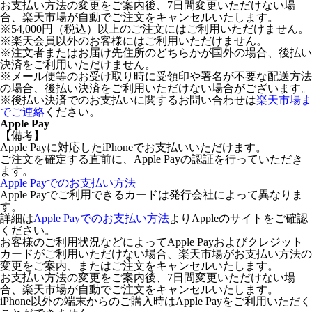
お支払い方法の変更をご案内後、7日間変更いただけない場
合、楽天市場が自動でご注文をキャンセルいたします。
※54,000円（税込）以上のご注文にはご利用いただけません。
※楽天会員以外のお客様にはご利用いただけません。
※注文者またはお届け先住所のどちらかが国外の場合、後払い
決済をご利用いただけません。
※メール便等のお受け取り時に受領印や署名が不要な配送方法
の場合、後払い決済をご利用いただけない場合がございます。
※後払い決済でのお支払いに関するお問い合わせは
楽天市場ま
でご連絡
ください。
Apple Pay
【備考】
Apple Payに対応したiPhoneでお支払いいただけます。
ご注文を確定する直前に、Apple Payの認証を行っていただき
ます。
Apple Payでのお支払い方法
Apple Payでご利用できるカードは発行会社によって異なりま
す。
詳細は
Apple Payでのお支払い方法
よりAppleのサイトをご確認
ください。
お客様のご利用状況などによってApple Payおよびクレジット
カードがご利用いただけない場合、楽天市場がお支払い方法の
変更をご案内、またはご注文をキャンセルいたします。
お支払い方法の変更をご案内後、7日間変更いただけない場
合、楽天市場が自動でご注文をキャンセルいたします。
iPhone以外の端末からのご購入時はApple Payをご利用いただく