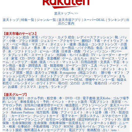
楽天トップへ >>
楽天トップ
|
特集一覧
|
ジャンル一覧
|
楽天市場アプリ
|
スーパーDEAL
|
ランキング
|
出
店のご案内
【楽天市場のサービス】
ファッション 総合
|
家電・パソコン・カメラ 総合
|
レディースファッション
|
靴
|
バッ
グ・小物・ブランド雑貨
|
ジュエリー・アクセサリー
|
腕時計
|
下着・ナイトウェア
|
キ
ッズ・ベビー用品・マタニティ
|
ダイエット・健康
|
医薬品・コンタクトレンズ・介護
用品
|
美容・コスメ・香水
|
車・バイク
|
カー用品・バイク用品
|
食品
|
スイーツ・お菓
子
|
水・ソフトドリンク
|
ビール・洋酒
|
日本酒・焼酎
|
ワイン
|
パソコン・PCパー
ツ
|
タブレットPC・スマートフォン
|
光回線・モバイル通信
|
TV・レコーダー・オーデ
ィオ
|
家電
|
CD・DVD
|
楽器・音楽機材
|
ゲーム
|
おもちゃ
|
ホビー
|
サービス・リフォ
ーム
|
インテリア・収納
|
寝具・ベッド・マットレス
|
日用品雑貨・文房具・手芸
|
キッ
チン用品・食器・調理器具
|
花・観葉植物
|
ガーデン・DIY・工具
|
ペットフード ・ ペ
ット用品
|
スポーツ・アウトドア
|
ゴルフ用品
|
本
（
楽天ブックス
） |
ポイント
|
ネット
ショップ 開業・開店
|
楽天ウェブ検索
|
R-magazine（雑誌コラボ）
|
贈り物・ギフト
|
フ
ァッション公式ブランド
|
ポイントアップ
|
ディズニーゾーン
|
サンリオゾーン
|
まち
楽
|
楽天ふるさと納税
|
日用品翌日配達
|
スーパーDEAL
|
開催中イベント一覧
|
福袋＆
初売り
|
バレンタイン
|
ホワイトデー
|
母の日
|
父の日
|
お中元
|
敬老の日
|
ハロウィ
ン
|
お歳暮
|
クリスマス
|
おせち
|
ランキング
【楽天グループ】
楽天市場
|
旅行・ホテル予約・航空券
|
本・DVD・CD
|
電子書籍 楽天Kobo
|
ゴルフ場予
約
|
レシピ
|
車検見積もり・予約
|
イベント・チケット販売
|
写真プリント
|
美容室・ヘ
アサロン予約
|
女性向け健康管理サービス
|
物流委託・アウトソーシング
|
楽天スーパー
ポイント特集
|
Rebates（ポイント提携サイト）
|
楽天ポイントカード
|
おでかけでポイ
ント
|
Rakuten Fashion
|
地方競馬
|
競輪
|
アフィリエイト
|
ネット証券（株・FX・投資信
託）
|
カードローン
|
クレジットカード
|
電子マネー
|
決済システム
|
スマホでカード決
済
|
エネルギープランニング
|
住宅ローン変動金利（固定特約付き）・フラット35
|
損害
保険・生命保険比較
|
生命保険
|
自動車保険一括見積もり
|
インターネット銀行
|
ニュー
ス・検索
|
仕事紹介
|
不動産情報
|
ブログ
|
ROOM
|
楽天モバイル
|
プロバイダ・インタ
ーネット接続
|
無料通話＆メッセージアプリ
|
電話アプリ
|
動画配信
|
占い
|
toto・