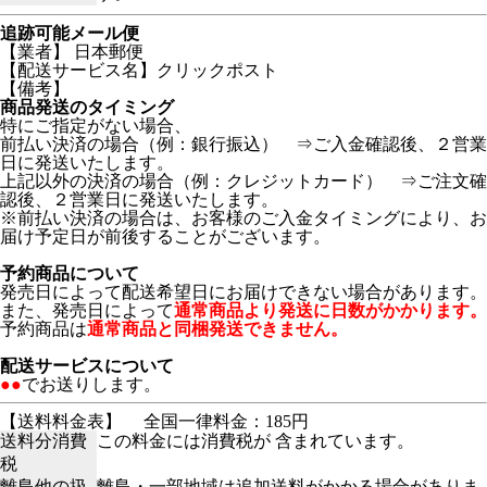
追跡可能メール便
【業者】 日本郵便
【配送サービス名】クリックポスト
【備考】
商品発送のタイミング
特にご指定がない場合、
前払い決済の場合（例：銀行振込） ⇒ご入金確認後、２営業
日に発送いたします。
上記以外の決済の場合（例：クレジットカード） ⇒ご注文確
認後、２営業日に発送いたします。
※前払い決済の場合は、お客様のご入金タイミングにより、お
届け予定日が前後することがございます。
予約商品について
発売日によって配送希望日にお届けできない場合があります。
また、発売日によって
通常商品より発送に日数がかかります。
予約商品は
通常商品と同梱発送できません。
配送サービスについて
●●
でお送りします。
【送料料金表】
全国一律料金：185円
送料分消費
この料金には消費税が 含まれています。
税
離島他の扱
離島・一部地域は追加送料がかかる場合がありま