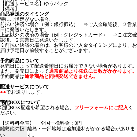
【配送サービス名】ゆうパック
【備考】
商品発送のタイミング
特にご指定がない場合、
前払い決済の場合（例：銀行振込） ⇒ご入金確認後、２営業
日に発送いたします。
上記以外の決済の場合（例：クレジットカード） ⇒ご注文確
認後、２営業日に発送いたします。
※前払い決済の場合は、お客様のご入金タイミングにより、お
届け予定日が前後することがございます。
予約商品について
発売日によって配送希望日にお届けできない場合があります。
また、発売日によって
通常商品より発送に日数がかかります。
予約商品は
通常商品と同梱発送できません。
配送サービスについて
●●
でお送りします。
宅配BOXについて
宅配BOX配達を希望される場合、
フリーフォームにご記入
く
ださい。
【送料料金表】
全国一律料金：0円
離島他の扱
離島・一部地域は追加送料がかかる場合がありま
い
す。