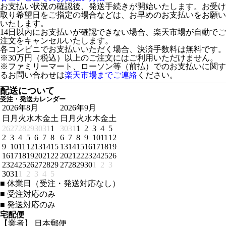
お支払い状況の確認後、発送手続きが開始いたします。お受け
取り希望日をご指定の場合などは、お早めのお支払いをお願い
いたします。
14日以内にお支払いが確認できない場合、楽天市場が自動でご
注文をキャンセルいたします。
各コンビニでお支払いいただく場合、決済手数料は無料です。
※30万円（税込）以上のご注文にはご利用いただけません。
※ファミリーマート、ローソン等（前払）でのお支払いに関す
るお問い合わせは
楽天市場までご連絡
ください。
配送について
受注・発送カレンダー
2026年8月
2026年9月
日
月
火
水
木
金
土
日
月
火
水
木
金
土
26
27
28
29
30
31
1
30
31
1
2
3
4
5
2
3
4
5
6
7
8
6
7
8
9
10
11
12
9
10
11
12
13
14
15
13
14
15
16
17
18
19
16
17
18
19
20
21
22
20
21
22
23
24
25
26
23
24
25
26
27
28
29
27
28
29
30
1
2
3
30
31
1
2
3
4
5
■
休業日（受注・発送対応なし）
■
受注対応のみ
■
発送対応のみ
宅配便
【業者】 日本郵便