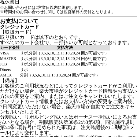
祝
休業日
※お問い合わせには2営業日以内に返信します。
※時間外のお問い合わせに関しては翌営業日の受付となります。
お支払について
クレジットカード
【取扱カード】
取り扱いカードは以下のとおりです。
すべてのカード会社で、一括払いが可能となっております。
カード会社
支払方法
VISA
リボ,分割（3,5,6,10,12,15,18,20,24 回が可能です）
MASTER
リボ,分割（3,5,6,10,12,15,18,20,24 回が可能です）
JCB
リボ,分割（3,5,6,10,12,15,18,20,24 回が可能です）
Diners
リボ
AMEX
分割（3,5,6,10,12,15,18,20,24 回が可能です）
【備考】
お客様のご利用状況などによってクレジットカードがご利用い
ただけない場合、楽天市場がクレジットカード情報やお支払い
方法の変更をご案内、またはご注文をキャンセルいたします。
クレジットカード情報またはお支払い方法の変更をご案内後、
7日間変更いただけない場合、楽天市場が自動でご注文をキャ
ンセルいたします。
分割払い、リボルビング払い又はボーナス一括払いによるお支
払いとなる場合、割賦販売法第30条2の3第4項、同法施行規則
第54条1項各号に定められた事項は、注文確認後の自動配信メ
ールにより交付します。