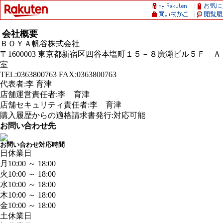
会社概要
ＢＯＹＡ帆谷株式会社
〒1600003 東京都新宿区四谷本塩町１５－８廣瀬ビル５Ｆ Ａ
室
TEL:0363800763 FAX:0363800763
代表者:李 育津
店舗運営責任者:李 育津
店舗セキュリティ責任者:李 育津
購入履歴からの適格請求書発行:対応可能
お問い合わせ先
お問い合わせ対応時間
日
休業日
月
10:00 ～ 18:00
火
10:00 ～ 18:00
水
10:00 ～ 18:00
木
10:00 ～ 18:00
金
10:00 ～ 18:00
土
休業日