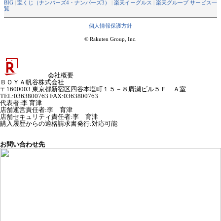
BIG
|
宝くじ（ナンバーズ4・ナンバーズ3）
|
楽天イーグルス
|
楽天グループ サービス一
覧
個人情報保護方針
© Rakuten Group, Inc.
会社概要
ＢＯＹＡ帆谷株式会社
〒1600003 東京都新宿区四谷本塩町１５－８廣瀬ビル５Ｆ Ａ室
TEL:0363800763 FAX:0363800763
代表者
:
李 育津
店舗運営責任者
:
李 育津
店舗セキュリティ責任者
:
李 育津
購入履歴からの適格請求書発行:対応可能
お問い合わせ先