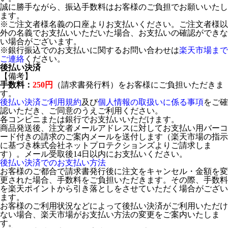
誠に勝手ながら、振込手数料はお客様のご負担でお願いいたし
ます。
※ご注文者様名義の口座よりお支払いください。ご注文者様以
外の名義でお支払いいただいた場合、お支払いの確認ができな
い場合がございます。
※銀行振込でのお支払いに関するお問い合わせは
楽天市場まで
ご連絡
ください。
後払い決済
【備考】
手数料：
250円
（請求書発行料）をお客様にご負担いただきま
す。
後払い決済ご利用規約
及び
個人情報の取扱いに係る事項
をご確
認いただき、ご同意のうえご利用ください。
各コンビニまたは銀行でお支払いいただけます。
商品発送後、注文者メールアドレスに対してお支払い用バーコ
ード付きの請求のご案内メールを送付します（楽天市場の指示
に基づき株式会社ネットプロテクションズよりご請求しま
す）。メール受取後14日以内にお支払いください。
後払い決済でのお支払い方法
お客様のご都合で請求書発行後に注文をキャンセル・金額を変
更された場合、手数料をご負担いただきます。その際、手数料
を楽天ポイントから引き落としをさせていただく場合がござい
ます。
お客様のご利用状況などによって後払い決済がご利用いただけ
ない場合、楽天市場がお支払い方法の変更をご案内いたしま
す。