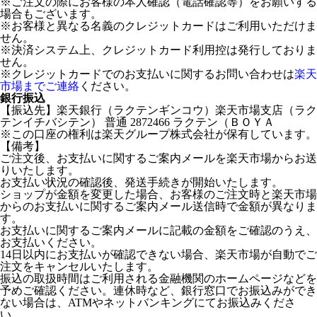
※ご注文の際にお客様の本人確認（電話確認等）をお願いする
場合もございます。
※お客様と異なる名義のクレジットカードはご利用いただけま
せん。
※決済システム上、クレジットカード利用控は発行しておりま
せん。
※クレジットカードでのお支払いに関するお問い合わせは
楽天
市場までご連絡
ください。
銀行振込
【振込先】楽天銀行（ラクテンギンコウ）楽天市場支店（ラク
テンイチバシテン） 普通 2872466 ラクテン（ＢＯＹＡ
※この口座の権利は楽天グループ株式会社が保有しています。
【備考】
ご注文後、お支払いに関するご案内メールを楽天市場からお送
りいたします。
お支払い状況の確認後、発送手続きが開始いたします。
ショップが金額を変更した場合、お客様のご注文時と楽天市場
からのお支払いに関するご案内メール送信時で金額が異なりま
す。
お支払いに関するご案内メールに記載の金額をご確認のうえ、
お支払いください。
14日以内にお支払いが確認できない場合、楽天市場が自動でご
注文をキャンセルいたします。
振込の取扱時間はご利用される金融機関のホームページなどを
予めご確認ください。連休時など、銀行窓口でお振込みができ
ない場合は、ATMやネットバンキングにてお振込みくださ
い。